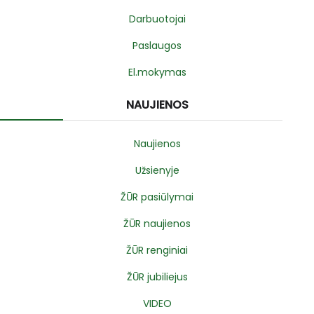
Darbuotojai
Paslaugos
El.mokymas
NAUJIENOS
Naujienos
Užsienyje
ŽŪR pasiūlymai
ŽŪR naujienos
ŽŪR renginiai
ŽŪR jubiliejus
VIDEO