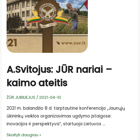
A.Svitojus: JŪR nariai –
kaimo ateitis
ŽŪR JUBILIEJUS
/
2021-04-10
2021 m. balandžio 8 d. tarptautine konferencija „Jaunųjų
ūkininkų veiklos organizavimas ugdymo įstaigose:
inovacijos ir perspektyva“, startuoja Lietuvos …
A.Svitojus:
Skaityti daugiau »