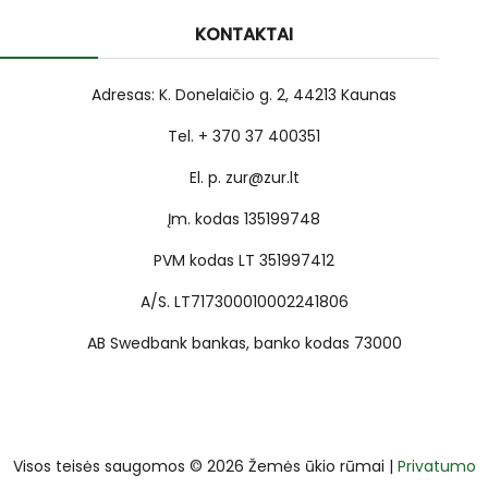
KONTAKTAI
Adresas: K. Donelaičio g. 2, 44213 Kaunas
Tel. + 370 37 400351
El. p. zur@zur.lt
Įm. kodas 135199748
PVM kodas LT 351997412
A/S. LT717300010002241806
AB Swedbank bankas, banko kodas 73000
Visos teisės saugomos © 2026 Žemės ūkio rūmai |
Privatumo