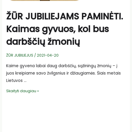
ŽŪR JUBILIEJAMS PAMINĖTI.
Kaimas gyvuos, kol bus
darbščių žmonių
ŽŪR JUBILIEJUS
/
2021-04-20
Kaime gyvena labai daug darbščių, sąžiningų žmonių – į
juos kreipiame savo žvilgsnius ir džiaugiamės. Šiais metais
Lietuvos …
ŽŪR
Skaityti daugiau »
JUBILIEJAMS
PAMINĖTI.
Kaimas
gyvuos,
kol
bus