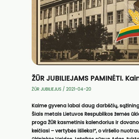
ŽŪR JUBILIEJAMS PAMINĖTI. Kai
ŽŪR JUBILIEJUS
/
2021-04-20
Kaime gyvena labai daug darbščių, sąžiningų
Šiais metais Lietuvos Respublikos žemės ūki
proga ŽŪR kasmetinis kalendorius ir dovano
keičiasi – vertybės išlieka
!
“, o viršelio nuotr