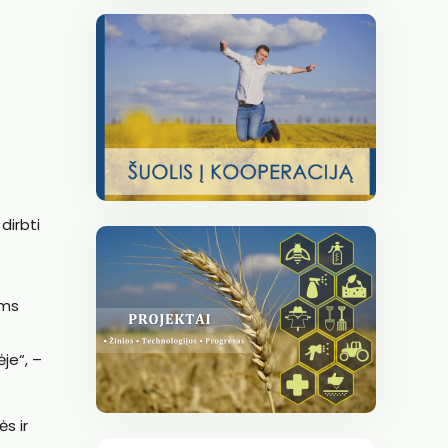
dirbti
ums
je“, –
s ir