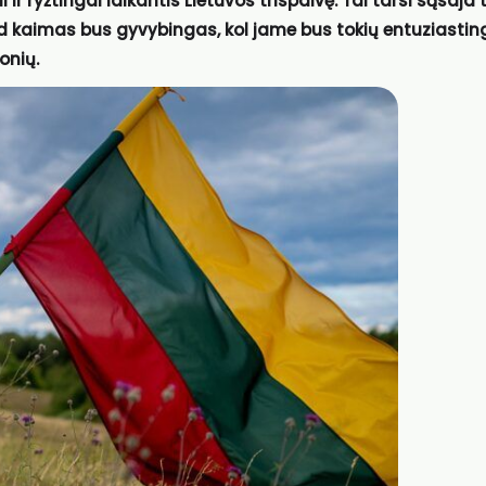
ir ryžtingai laikantis Lietuvos trispalvę. Tai tarsi sąsaja 
 kad kaimas bus gyvybingas, kol jame bus tokių entuziastin
onių.