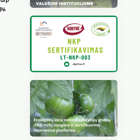
tarp
gų,