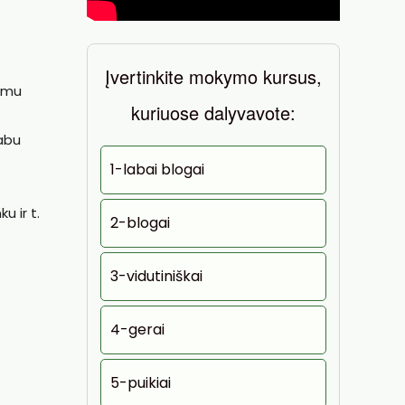
Įvertinkite mokymo kursus,
dimu
kuriuose dalyvavote:
 abu
1-labai blogai
u ir t.
2-blogai
3-vidutiniškai
4-gerai
5-puikiai