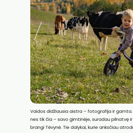
Vaidos didžiausia aistra – fotografija ir gamta
nes tik čia – savo gimtinėje, suradau pilnatvę ir
brangi Tėvynė. Tie dalykai, kurie anksčiau atr