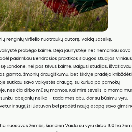
inių renginių viršelio nuotraukų autorę, Vaidą Jateikę.
 vaikystė prabėgo kaime. Deja jaunystėje net nemaniau savo
 todėl pasirinkau Bendrosios praktikos slaugos studijas Vilniaus
sę Londone, nei pas tėvus kaime. Baigusi studijas, išvažiavau 
irijos gamta, žmonių draugiškumu, bet širdyje pradėjo knibždėti
ijoje sutikau savo vaikystės draugą, su kuriuo po pamokų
oje, nes čia dirbo mūsų mamos. Kai mirė tėvelis, o mama m
 per sunku, abejonių neliko – tada mes abu, dar su būsimu vyru,
r ir sugrįžti Lietuvon bei pradėti naują etapą savo gimtinė
 20 ha nuosavos žemės, šiandien Vaida su vyru dirba 100 ha žemė