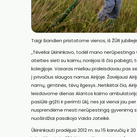
Taigi šiandien pristatome vienos, iš ŽŪR jubiliej
„Tėveliai ūkininkavo, todėl mano nerūpestinga
ateities sieti su kaimu, norėjosi iš čia pabėgti,
kolegijoje. Vasaras mieliau praleisdavau pas se
į privačius slaugos namus Airijoje. Žavėjausi A
namų, gimtinės, tėvų ilgesys…Netikėtai čia, Air
leisdavome dienas Alantos kaimo ambulatorij
pasiūlė grįžti ir perimti ūkį, nes jai vienai jau
nusprendėme mesti nerūpestingą gyvenimą svetu
nuoširdžiai pasakoja Vaida Jateikė.
Ūkininkauti pradėjusi 2012 m. su 15 karvučių ir