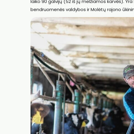
laiko 90 galvijų (52 iš jų melžiamos karvės). Yr
bendruomenės valdybos ir Molėtų rajono ūkinin