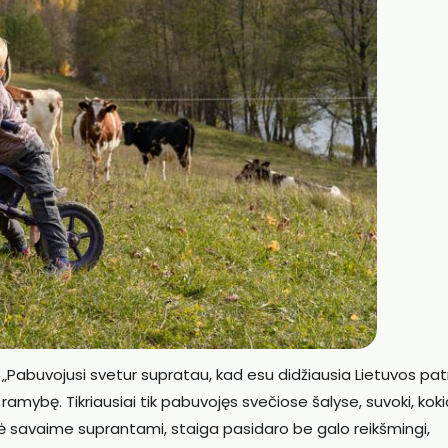
. „Pabuvojusi svetur supratau, kad esu didžiausia Lietuvos patr
 ramybę. Tikriausiai tik pabuvojęs svečiose šalyse, suvoki, koki
odė savaime suprantami, staiga pasidaro be galo reikšmingi,