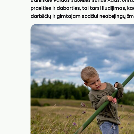
ūkininkės Vaidos Jateikės sūnus Adas, tvirtai 
praeities ir dabarties, tai tarsi liudijimas,
darbščių ir gimtajam sodžiui neabejingų žm