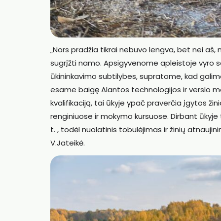
„Nors pradžia tikrai nebuvo lengva, bet nei aš
sugrįžti namo. Apsigyvenome apleistoje vyro s
ūkininkavimo subtilybes, supratome, kad galime
esame baigę Alantos technologijos ir verslo m
kvalifikaciją, tai ūkyje ypač praverčia įgytos ži
renginiuose ir mokymo kursuose. Dirbant ūkyje ten
t. , todėl nuolatinis tobulėjimas ir žinių atnauj
V.Jateikė.