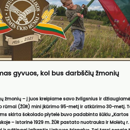
mas gyvuos, kol bus darbščių žmonių
 žmonių – į juos kreipiame savo žvilgsnius ir džiaugiamė
o rūmai (ŽŪR) mini įkūrimo 95-metį ir atkūrimo 30-metį. 
ms skirta šokolado plytelė buvo padabinta šūkiu „Kartos
aukoje – istorinė 1929 m. ŽŪR pastato nuotrauka ir Molėtų r.