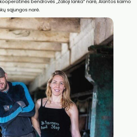
a kooperatinės bendrovės „Žalioji lanka“ narė, Alantos kaimo
kų sąjungos narė.