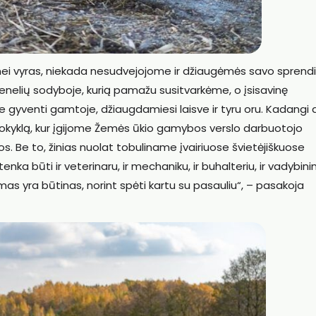
, nei vyras, niekada nesudvejojome ir džiaugėmės savo spren
enelių sodyboje, kurią pamažu susitvarkėme, o įsisavinę
 gyventi gamtoje, džiaugdamiesi laisve ir tyru oru. Kadangi
okyklą, kur įgijome Žemės ūkio gamybos verslo darbuotojo
nios. Be to, žinias nuolat tobuliname įvairiuose švietėjiškuose
ka būti ir veterinaru, ir mechaniku, ir buhalteriu, ir vadybinink
inimas yra būtinas, norint spėti kartu su pasauliu“, – pasakoja