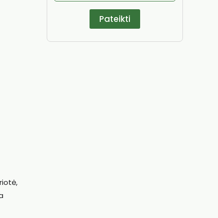
iotė,
a