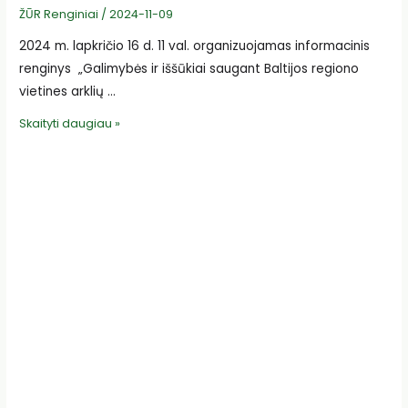
ŽŪR Renginiai
/
2024-11-09
2024 m. lapkričio 16 d. 11 val. organizuojamas informacinis
renginys „Galimybės ir iššūkiai saugant Baltijos regiono
vietines arklių …
Kviečiame
Skaityti daugiau »
į
informacinį
renginį
„Galimybės
ir
iššūkiai
saugant
Baltijos
regiono
vietines
arklių
veisles“