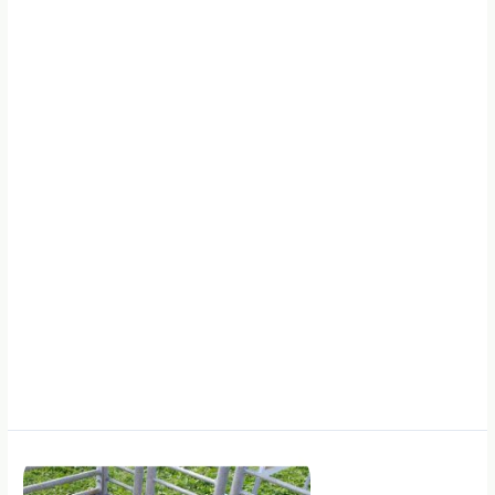
finansines
paramos
galimybes
jauniesiems
ūkininkams