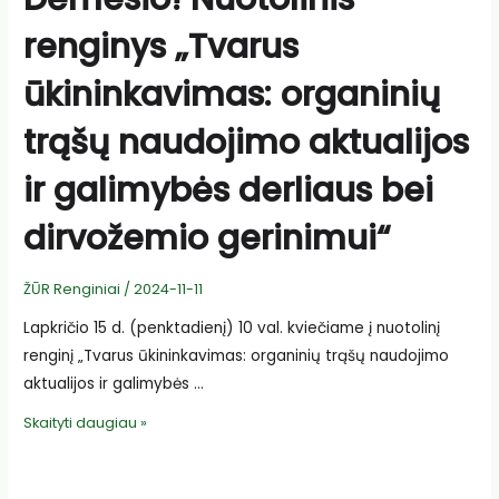
renginys „Tvarus
ūkininkavimas: organinių
trąšų naudojimo aktualijos
ir galimybės derliaus bei
dirvožemio gerinimui“
ŽŪR Renginiai
/
2024-11-11
Lapkričio 15 d. (penktadienį) 10 val. kviečiame į nuotolinį
renginį „Tvarus ūkininkavimas: organinių trąšų naudojimo
aktualijos ir galimybės …
Dėmesio!
Skaityti daugiau »
Nuotolinis
renginys
„Tvarus