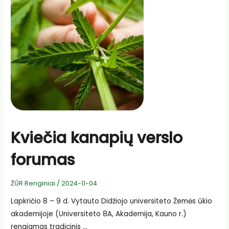
ūkio
sektorių
aktualijų
Kviečia kanapių verslo
forumas
ŽŪR Renginiai
/
2024-11-04
Lapkričio 8 – 9 d. Vytauto Didžiojo universiteto Žemės ūkio
akademijoje (Universiteto 8A, Akademija, Kauno r.)
rengiamas tradicinis …