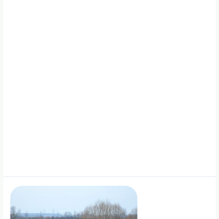
suteikimo
produktams
aktualijos“