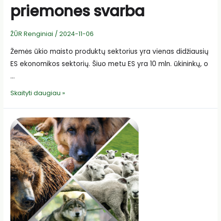
priemones svarba
ŽŪR Renginiai
/
2024-11-06
Žemės ūkio maisto produktų sektorius yra vienas didžiausių
ES ekonomikos sektorių. Šiuo metu ES yra 10 mln. ūkininkų, o
…
Informavimo
Skaityti daugiau »
apie
KPP
priemones
svarba