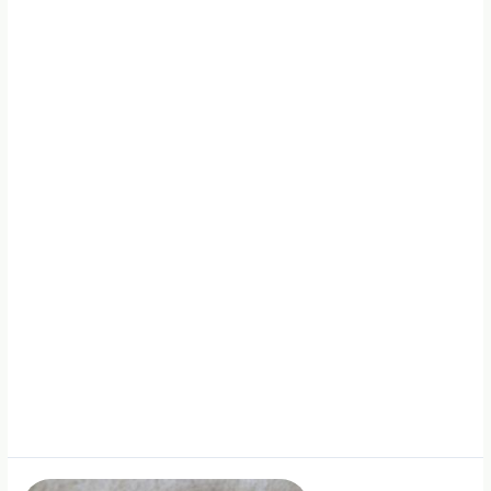
ūkininkavimas:
organinių
trąšų
naudojimo
aktualijos
ir
galimybės
derliaus
bei
dirvožemio
gerinimui“