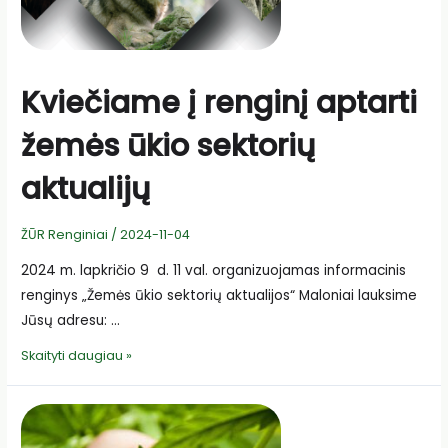
Kviečiame į renginį aptarti
žemės ūkio sektorių
aktualijų
ŽŪR Renginiai
/
2024-11-04
2024 m. lapkričio 9 d. 11 val. organizuojamas informacinis
renginys „Žemės ūkio sektorių aktualijos“ Maloniai lauksime
Jūsų adresu: …
Kviečiame
Skaityti daugiau »
į
renginį
aptarti
žemės