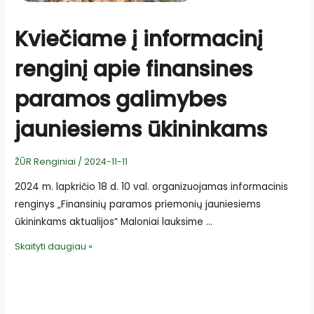
Kviečiame į informacinį
renginį apie finansines
paramos galimybes
jauniesiems ūkininkams
ŽŪR Renginiai
/
2024-11-11
2024 m. lapkričio 18 d. 10 val. organizuojamas informacinis
renginys „Finansinių paramos priemonių jauniesiems
ūkininkams aktualijos“ Maloniai lauksime …
Kviečiame
Skaityti daugiau »
į
informacinį
renginį
apie