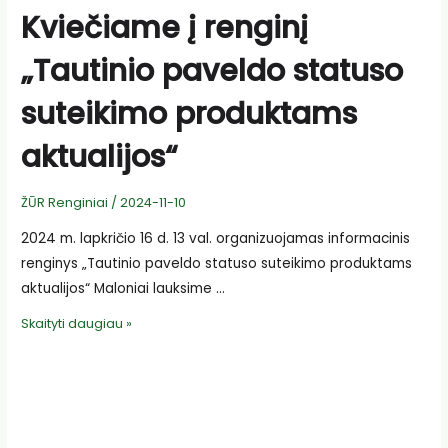
Kviečiame į renginį
„Tautinio paveldo statuso
suteikimo produktams
aktualijos“
ŽŪR Renginiai
/
2024-11-10
2024 m. lapkričio 16 d. 13 val. organizuojamas informacinis
renginys „Tautinio paveldo statuso suteikimo produktams
aktualijos“ Maloniai lauksime …
Kviečiame
Skaityti daugiau »
į
renginį
„Tautinio
paveldo
statuso