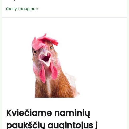
Kviečia
Skaityti daugiau »
kanapių
verslo
forumas
Kviečiame naminių
paukščių augintojus į