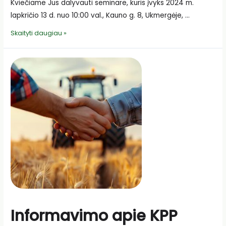
Kviečiame Jus dalyvauti seminare, kuris įvyks 2024 m.
lapkričio 13 d. nuo 10:00 val., Kauno g. 8, Ukmergėje, …
Kvietimas
Skaityti daugiau »
į
seminarą
Informavimo apie KPP