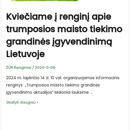
Kviečiame į renginį apie
trumposios maisto tiekimo
grandinės įgyvendinimą
Lietuvoje
ŽŪR Renginiai
/
2024-11-09
2024 m. lapkričio 14 d. 10 val. organizuojamas informacinis
renginys „Trumposios maisto tiekimo grandinės
įgyvendinimo aktualijos“ Maloniai lauksime …
Kviečiame
Skaityti daugiau »
į
renginį
apie
trumposios