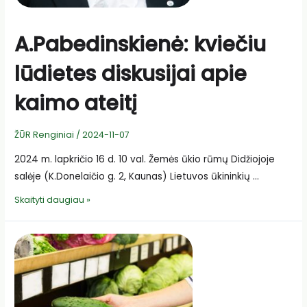
A.Pabedinskienė: kviečiu
lūdietes diskusijai apie
kaimo ateitį
ŽŪR Renginiai
/
2024-11-07
2024 m. lapkričio 16 d. 10 val. Žemės ūkio rūmų Didžiojoje
salėje (K.Donelaičio g. 2, Kaunas) Lietuvos ūkininkių …
A.Pabedinskienė:
Skaityti daugiau »
kviečiu
lūdietes
diskusijai
apie
kaimo
ateitį