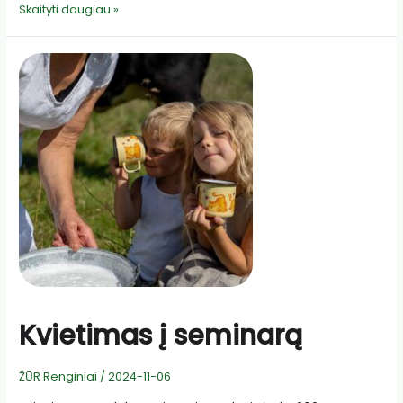
Kviečiame
Skaityti daugiau »
į
informacinį
renginį
„Žemės
ūkio
sektorių
aktualijos“
Kvietimas į seminarą
ŽŪR Renginiai
/
2024-11-06