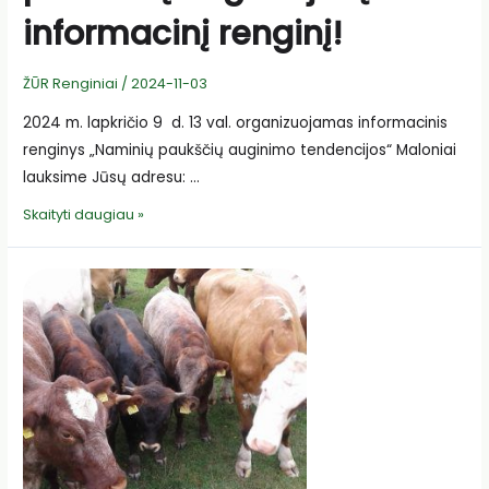
informacinį renginį!
ŽŪR Renginiai
/
2024-11-03
2024 m. lapkričio 9 d. 13 val. organizuojamas informacinis
renginys „Naminių paukščių auginimo tendencijos“ Maloniai
lauksime Jūsų adresu: …
Kviečiame
Skaityti daugiau »
naminių
paukščių
augintojus
į
informacinį
renginį!