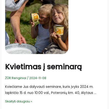
Kvietimas į seminarą
ŽŪR Renginiai
/
2024-11-08
Kviečiame Jus dalyvauti seminare, kuris įvyks 2024 m.
lapkričio 15 d. nuo 10:00 val., Poteronių km. 40, Alytaus …
Kvietimas
Skaityti daugiau »
į