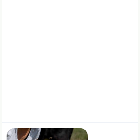
maisto
tiekimo
grandinės
įgyvendinimą
Lietuvoje