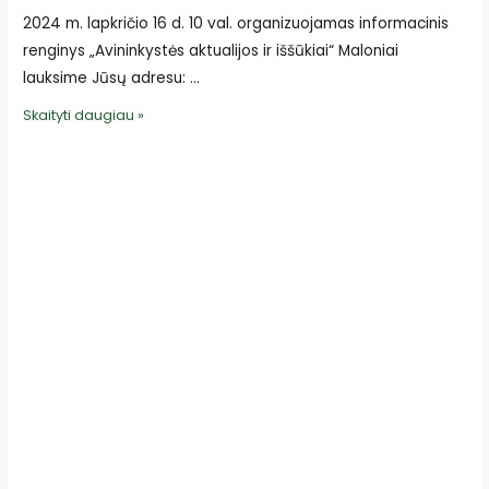
2024 m. lapkričio 16 d. 10 val. organizuojamas informacinis
renginys „Avininkystės aktualijos ir iššūkiai“ Maloniai
lauksime Jūsų adresu: …
Kviečiame
Skaityti daugiau »
į
renginį
avininkystės
sektoriaus
aktualijoms
aptarti