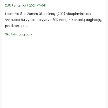
ŽŪR Renginiai
/
2024-11-08
Lapkričio 8 d. Žemės ūkio rūmų (ŽŪR) vicepirmininkas
Vytautas Buivydas dalyvavo ŽŪR narių – Kanapių augintojų,
perdirbėjų ir …
KAPVIA
Skaityti daugiau »
indėlis
į
švietimą
ir
žiedinės
ekonomikos
plėtrą
kaime