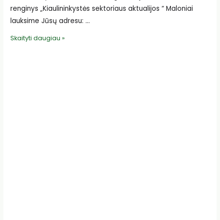
renginys „Kiaulininkystės sektoriaus aktualijos “ Maloniai
lauksime Jūsų adresu: …
Kviečiame
Skaityti daugiau »
į
renginį
apie
kiaulininkystės
sektoriaus
aktualijas