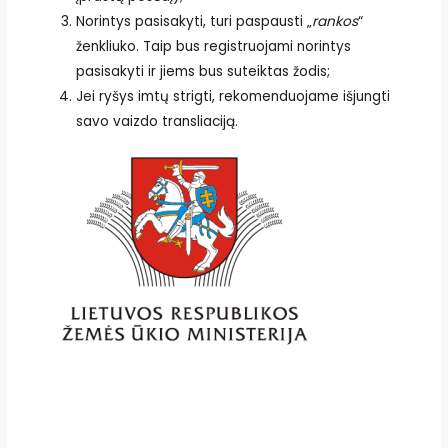
Norintys pasisakyti, turi paspausti „
rankos
“
ženkliuko. Taip bus registruojami norintys
pasisakyti ir jiems bus suteiktas žodis;
Jei ryšys imtų strigti, rekomenduojame išjungti
savo vaizdo transliaciją.