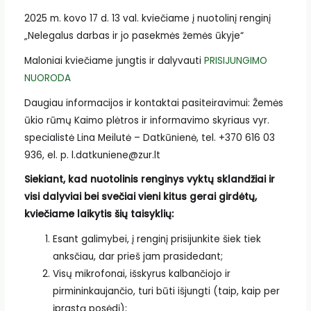
2025 m. kovo 17 d. 13 val. kviečiame į nuotolinį renginį
„Nelegalus darbas ir jo pasekmės žemės ūkyje“
Maloniai kviečiame jungtis ir dalyvauti
PRISIJUNGIMO
NUORODA
Daugiau informacijos ir kontaktai pasiteiravimui: Žemės
ūkio rūmų Kaimo plėtros ir informavimo skyriaus vyr.
specialistė Lina Meilutė – Datkūnienė, tel. +370 616 03
936, el. p. l.datkuniene@zur.lt
Siekiant, kad nuotolinis renginys vyktų sklandžiai ir
visi dalyviai bei svečiai vieni kitus gerai girdėtų,
kviečiame laikytis šių taisyklių:
Esant galimybei, į renginį prisijunkite šiek tiek
anksčiau, dar prieš jam prasidedant;
Visų mikrofonai, išskyrus kalbančiojo ir
pirmininkaujančio, turi būti išjungti (taip, kaip per
įprastą posėdį);