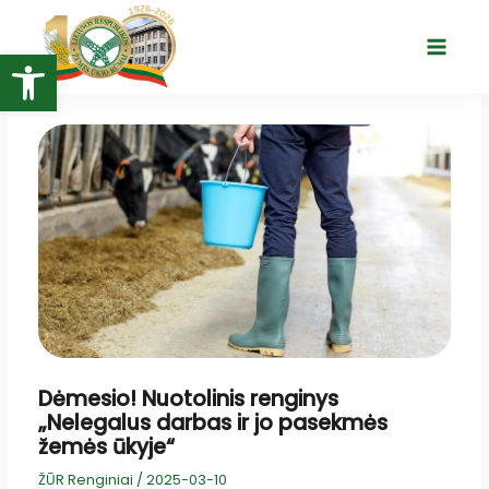
Pereiti
prie
Open toolbar
Main
turinio
Menu
Dėmesio! Nuotolinis renginys
„Nelegalus darbas ir jo pasekmės
žemės ūkyje“
ŽŪR Renginiai
/
2025-03-10