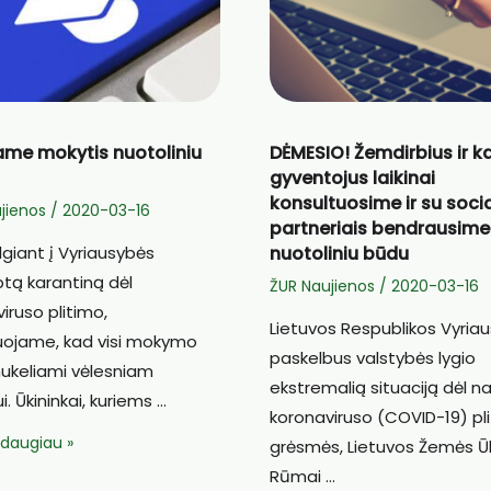
ame mokytis nuotoliniu
DĖMESIO! Žemdirbius ir 
gyventojus laikinai
konsultuosime ir su socia
jienos
/
2020-03-16
partneriais bendrausime
lgiant į Vyriausybės
nuotoliniu būdu
tą karantiną dėl
ŽUR Naujienos
/
2020-03-16
iruso plitimo,
Lietuvos Respublikos Vyria
uojame, kad visi mokymo
paskelbus valstybės lygio
nukeliami vėlesniam
ekstremalią situaciją dėl n
i. Ūkininkai, kuriems …
koronaviruso (COVID-19) pl
ame
i daugiau »
grėsmės, Lietuvos Žemės Ū
s
Rūmai …