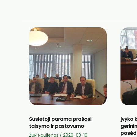
Susietoji parama prašosi
Įvyko 
taisymo ir pastovumo
gerini
posėd
ŽUR Naujienos
/
2020-03-10