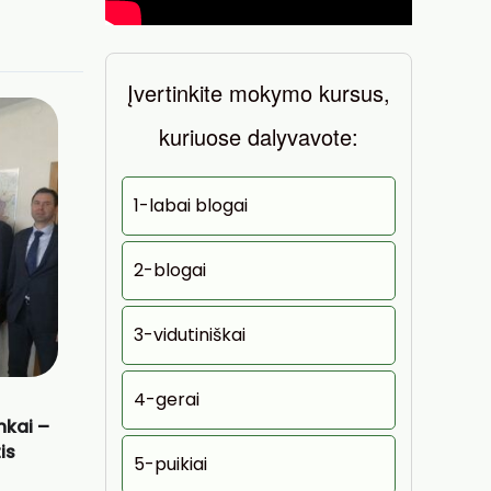
Įvertinkite mokymo kursus,
kuriuose dalyvavote:
1-labai blogai
2-blogai
3-vidutiniškai
4-gerai
inkai –
is
5-puikiai