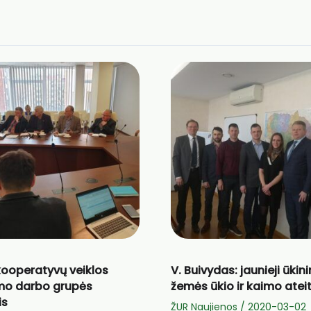
kooperatyvų veiklos
V. Buivydas: jaunieji ūkin
mo darbo grupės
žemės ūkio ir kaimo ateit
is
ŽUR Naujienos
/
2020-03-02