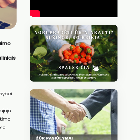
kaimo
liniais
usybei
aujojo
itimo
kio