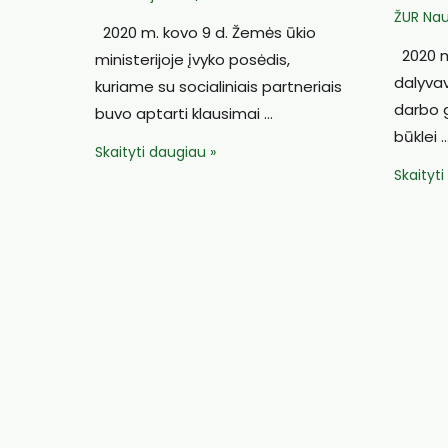
ŽUR Nau
2020 m. kovo 9 d. Žemės ūkio
2020 m.
ministerijoje įvyko posėdis,
dalyvav
kuriame su socialiniais partneriais
darbo 
buvo aptarti klausimai …
būklei 
Susietoji
Skaityti daugiau »
Įvyko
Skaityt
parama
kooper
prašosi
veiklos
taisymo
gerinim
ir
darbo
pastovumo
grupės
posėdis