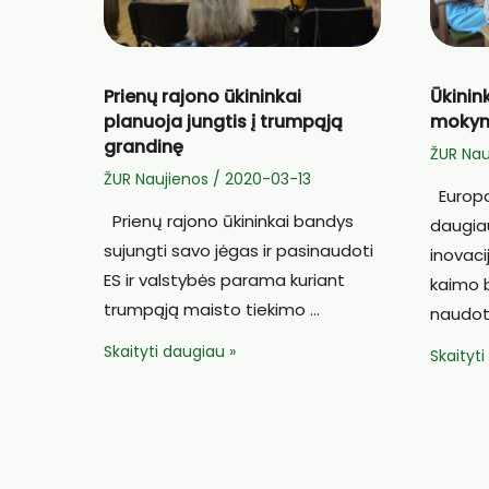
Prienų rajono ūkininkai
Ūkinin
planuoja jungtis į trumpąją
mokym
grandinę
ŽUR Nau
ŽUR Naujienos
/
2020-03-13
Europo
Prienų rajono ūkininkai bandys
daugiau
sujungti savo jėgas ir pasinaudoti
inovacij
ES ir valstybės parama kuriant
kaimo
trumpąją maisto tiekimo …
naudoti
Prienų
Skaityti daugiau »
Ūkininka
Skaityt
rajono
supran
ūkininkai
mokymo
planuoja
svarbą
jungtis