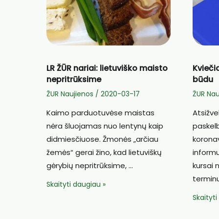
LR ŽŪR nariai: lietuviško maisto
Kvieči
nepritrūksime
būdu
ŽUR Naujienos
/
2020-03-17
ŽUR Nau
Kaimo parduotuvėse maistas
Atsižve
nėra šluojamas nuo lentynų kaip
paskelb
didmiesčiuose. Žmonės „arčiau
koronav
žemės“ gerai žino, kad lietuviškų
inform
gėrybių nepritrūksime, …
kursai 
terminu
LR
Skaityti daugiau »
ŽŪR
Kvieči
Skaityt
nariai:
mokyti