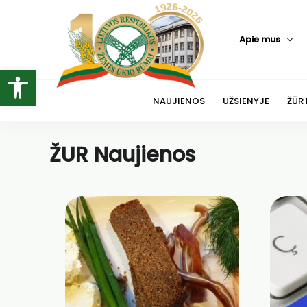
Pereiti
prie
Apie mus
turinio
Open toolbar
NAUJIENOS
UŽSIENYJE
ŽŪR
ŽUR Naujienos