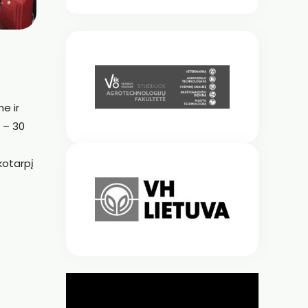
e ir
 – 30
kotarpį