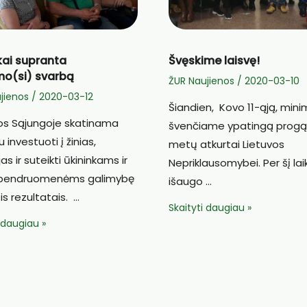
kai supranta
Švęskime laisvę!
o(si) svarbą
ŽUR Naujienos
/
2020-03-10
jienos
/
2020-03-12
Šiandien, Kovo 11-ąją, minim
s Sąjungoje skatinama
švenčiame ypatingą progą
 investuoti į žinias,
metų atkurtai Lietuvos
as ir suteikti ūkininkams ir
Nepriklausomybei. Per šį lai
 bendruomenėms galimybę
išaugo …
s rezultatais. …
Švęskime
Skaityti daugiau »
i
i daugiau »
laisvę!
ta
(si)