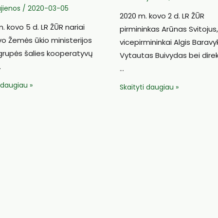
jienos
/
2020-03-05
2020 m. kovo 2 d. LR ŽŪR
 kovo 5 d. LR ŽŪR nariai
pirmininkas Arūnas Svitojus
o Žemės ūkio ministerijos
vicepirmininkai Algis Baravyk
grupės šalies kooperatyvų
Vytautas Buivydas bei direk
…
…
i daugiau »
V.
Skaityti daugiau »
atyvų
Buivydas:
jaunieji
o
ūkininkai
–
žemės
ūkio
ir
kaimo
ateitis