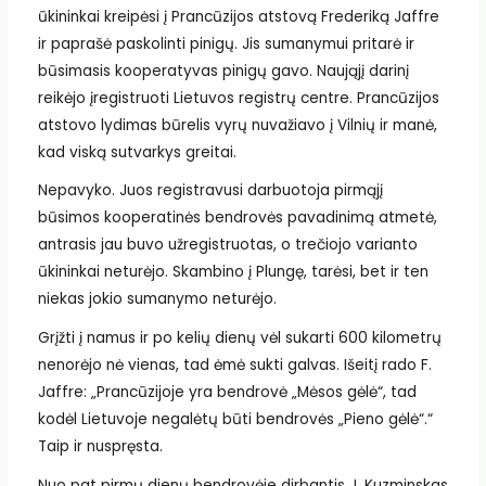
ūkininkai kreipėsi į Prancūzijos atstovą Frederiką Jaffre
ir paprašė paskolinti pinigų. Jis sumanymui pritarė ir
būsimasis kooperatyvas pinigų gavo. Naująjį darinį
reikėjo įregistruoti Lietuvos registrų centre. Prancūzijos
atstovo lydimas būrelis vyrų nuvažiavo į Vilnių ir manė,
kad viską sutvarkys greitai.
Nepavyko. Juos registravusi darbuotoja pirmąjį
būsimos kooperatinės bendrovės pavadinimą atmetė,
antrasis jau buvo užregistruotas, o trečiojo varianto
ūkininkai neturėjo. Skambino į Plungę, tarėsi, bet ir ten
niekas jokio sumanymo neturėjo.
Grįžti į namus ir po kelių dienų vėl sukarti 600 kilometrų
nenorėjo nė vienas, tad ėmė sukti galvas. Išeitį rado F.
Jaffre: „Prancūzijoje yra bendrovė „Mėsos gėlė“, tad
kodėl Lietuvoje negalėtų būti bendrovės „Pieno gėlė“.“
Taip ir nuspręsta.
Nuo pat pirmų dienų bendrovėje dirbantis J. Kuzminskas