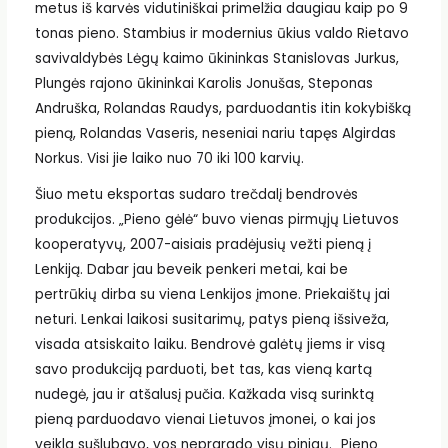
metus iš karvės vidutiniškai primelžia daugiau kaip po 9
tonas pieno. Stambius ir modernius ūkius valdo Rietavo
savivaldybės Lėgų kaimo ūkininkas Stanislovas Jurkus,
Plungės rajono ūkininkai Karolis Jonušas, Steponas
Andruška, Rolandas Raudys, parduodantis itin kokybišką
pieną, Rolandas Vaseris, neseniai nariu tapęs Algirdas
Norkus. Visi jie laiko nuo 70 iki 100 karvių.
Šiuo metu eksportas sudaro trečdalį bendrovės
produkcijos. „Pieno gėlė“ buvo vienas pirmųjų Lietuvos
kooperatyvų, 2007-aisiais pradėjusių vežti pieną į
Lenkiją. Dabar jau beveik penkeri metai, kai be
pertrūkių dirba su viena Lenkijos įmone. Priekaištų jai
neturi. Lenkai laikosi susitarimų, patys pieną išsiveža,
visada atsiskaito laiku. Bendrovė galėtų jiems ir visą
savo produkciją parduoti, bet tas, kas vieną kartą
nudegė, jau ir atšalusį pučia. Kažkada visą surinktą
pieną parduodavo vienai Lietuvos įmonei, o kai jos
veikla sušlubavo, vos neprarado visų pinigų. „Pieno