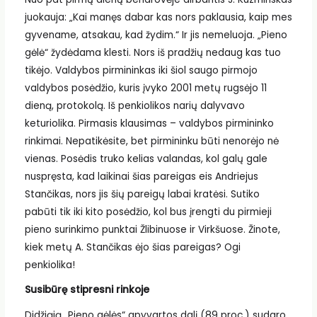
juokauja: „Kai manęs dabar kas nors paklausia, kaip mes
gyvename, atsakau, kad žydim.“ Ir jis nemeluoja. „Pieno
gėlė“ žydėdama klesti. Nors iš pradžių nedaug kas tuo
tikėjo. Valdybos pirmininkas iki šiol saugo pirmojo
valdybos posėdžio, kuris įvyko 2001 metų rugsėjo 11
dieną, protokolą. Iš penkiolikos narių dalyvavo
keturiolika. Pirmasis klausimas – valdybos pirmininko
rinkimai. Nepatikėsite, bet pirmininku būti nenorėjo nė
vienas. Posėdis truko kelias valandas, kol galų gale
nuspręsta, kad laikinai šias pareigas eis Andriejus
Stančikas, nors jis šių pareigų labai kratėsi. Sutiko
pabūti tik iki kito posėdžio, kol bus įrengti du pirmieji
pieno surinkimo punktai Žlibinuose ir Virkšuose. Žinote,
kiek metų A. Stančikas ėjo šias pareigas? Ogi
penkiolika!
Susibūrę stipresni rinkoje
Didžiąją „Pieno gėlės“ apyvartos dalį (89 proc.) sudaro