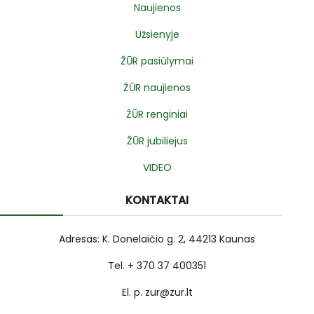
Naujienos
Užsienyje
ŽŪR pasiūlymai
ŽŪR naujienos
ŽŪR renginiai
ŽŪR jubiliejus
VIDEO
KONTAKTAI
Adresas: K. Donelaičio g. 2, 44213 Kaunas
Tel. + 370 37 400351
El. p. zur@zur.lt