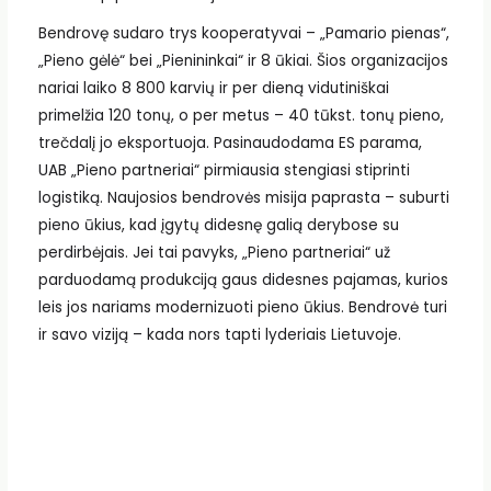
Bendrovę sudaro trys kooperatyvai – „Pamario pienas“,
„Pieno gėlė“ bei „Pienininkai“ ir 8 ūkiai. Šios organizacijos
nariai laiko 8 800 karvių ir per dieną vidutiniškai
primelžia 120 tonų, o per metus – 40 tūkst. tonų pieno,
trečdalį jo eksportuoja. Pasinaudodama ES parama,
UAB „Pieno partneriai“ pirmiausia stengiasi stiprinti
logistiką. Naujosios bendrovės misija paprasta – suburti
pieno ūkius, kad įgytų didesnę galią derybose su
perdirbėjais. Jei tai pavyks, „Pieno partneriai“ už
parduodamą produkciją gaus didesnes pajamas, kurios
leis jos nariams modernizuoti pieno ūkius. Bendrovė turi
ir savo viziją – kada nors tapti lyderiais Lietuvoje.