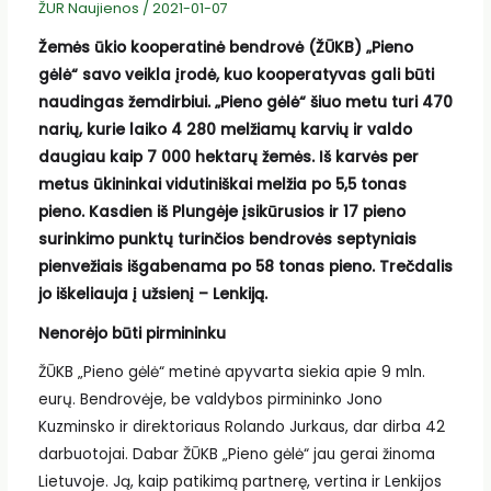
ŽUR Naujienos
/
2021-01-07
Žemės ūkio kooperatinė bendrovė (ŽŪKB) „Pieno
gėlė“ savo veikla įrodė, kuo kooperatyvas gali būti
naudingas žemdirbiui. „Pieno gėlė“ šiuo metu turi 470
narių, kurie laiko 4 280 melžiamų karvių ir valdo
daugiau kaip 7 000 hektarų žemės. Iš karvės per
metus ūkininkai vidutiniškai melžia po 5,5 tonas
pieno. Kasdien iš Plungėje įsikūrusios ir 17 pieno
surinkimo punktų turinčios bendrovės septyniais
pienvežiais išgabenama po 58 tonas pieno. Trečdalis
jo iškeliauja į užsienį – Lenkiją.
Nenorėjo būti pirmininku
ŽŪKB „Pieno gėlė“ metinė apyvarta siekia apie 9 mln.
eurų. Bendrovėje, be valdybos pirmininko Jono
Kuzminsko ir direktoriaus Rolando Jurkaus, dar dirba 42
darbuotojai. Dabar ŽŪKB „Pieno gėlė“ jau gerai žinoma
Lietuvoje. Ją, kaip patikimą partnerę, vertina ir Lenkijos