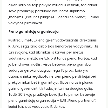
gėlei“ šiaip ne taip pavyko milijonus atsiimti, tad dabar
savo produkciją parduoda keturioms supirkimo
įmonėms. „Keturios piniginės – geriau nei viena“, – tikina
valdybos pirmininkas.
Pieno gamintojų organizacija
Pustrečių metų „Pieno gėlei“ vadovaujantis direktorius
R. Jurkus ilgą laiką dirbo šios bendrovės vadybininku. Jis
turi svajonę, kad ūkininkas iš karvės per metus
vidutiniškai melžtų ne 5,5, o 8 tonas pieno. Norėtų, kad
jų bendrovės indėlis į visos Lietuvos pieno gamybą
sudarytų gerokai daugiau negu 1,5 proc., kaip yra
dabar, o rinką reguliuotų ne vien pieno perdirbėjai bei
prekybininkai, bet ir gamintojai. Šiuos norus ir planus
galima įgyvendinti tik tada, jei turima daugiau galių.
Todėl 2019-ųjų pradžioje buvo įkurta pirmoji Lietuvoje
pieno gamintojų organizacija – UAB „Pieno partneriai“,
kuriai taip pat vadovauja R. Jurkus.