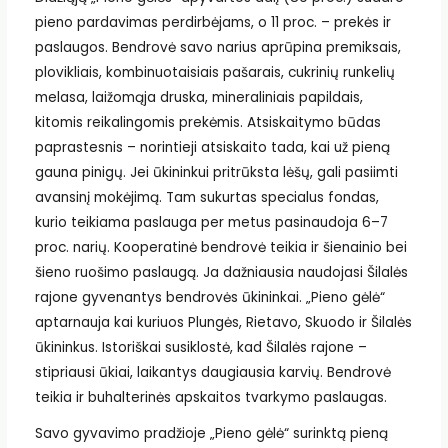
pieno pardavimas perdirbėjams, o 11 proc. – prekės ir
paslaugos. Bendrovė savo narius aprūpina premiksais,
plovikliais, kombinuotaisiais pašarais, cukrinių runkelių
melasa, laižomąja druska, mineraliniais papildais,
kitomis reikalingomis prekėmis. Atsiskaitymo būdas
paprastesnis – norintieji atsiskaito tada, kai už pieną
gauna pinigų. Jei ūkininkui pritrūksta lėšų, gali pasiimti
avansinį mokėjimą. Tam sukurtas specialus fondas,
kurio teikiama paslauga per metus pasinaudoja 6–7
proc. narių. Kooperatinė bendrovė teikia ir šienainio bei
šieno ruošimo paslaugą. Ja dažniausia naudojasi Šilalės
rajone gyvenantys bendrovės ūkininkai. „Pieno gėlė“
aptarnauja kai kuriuos Plungės, Rietavo, Skuodo ir Šilalės
ūkininkus. Istoriškai susiklostė, kad Šilalės rajone –
stipriausi ūkiai, laikantys daugiausia karvių. Bendrovė
teikia ir buhalterinės apskaitos tvarkymo paslaugas.
Savo gyvavimo pradžioje „Pieno gėlė“ surinktą pieną