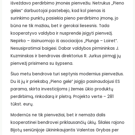
išveždavo perdirbimo įmonės pienvežiu. Netrukus „Pieno
gėlės“ darbuotojai pastebėjo, kad kol pienas iš
surinkimo punktų pasiekia pieno perdirbimo įmonę, jo
būna ne tik mažiau, bet ir gerokai liesesnis. Tada
kooperatyvo valdyba ir nusprendė įsigyti pienvežį.
Nepirko – išsinuomojo iš asociacijos „Plungė – Loiret“.
Nesusipratimai baigėsi. Dabar valdybos pirmininkas J.
Kuzminskas ir bendrovės direktorius R. Jurkus pirmąjį jų
pienvežį prisimena su šypsena.
Šiuo metu bendrovė turi septynis modernius pienvežius.
Du iš jų ir priekabą „Pieno gėlė“ įsigijo pasinaudojusi ES
parama, skirta investicijoms į žemės ūkio produktų
perdirbimą, rinkodarą ir plėtrą. Projekto vertė – 281
tūkst. eurų.
Modernūs ne tik pienvežiai, bet ir nemaža dalis
kooperatinei bendrovei priklausančių ūkių. Šilalės rajono
Bijotų seniūnijoje ūkininkaujantis Valentas Grybas per