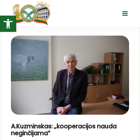
Pereiti
prie
Open toolbar
Main
turinio
Menu
A.Kuzminskas: „kooperacijos nauda
neginčijama”