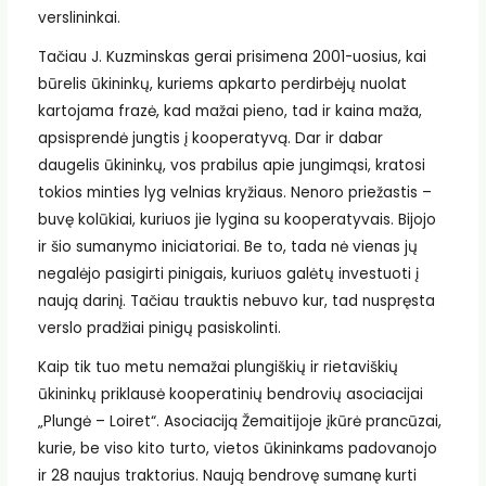
verslininkai.
Tačiau J. Kuzminskas gerai prisimena 2001-uosius, kai
būrelis ūkininkų, kuriems apkarto perdirbėjų nuolat
kartojama frazė, kad mažai pieno, tad ir kaina maža,
apsisprendė jungtis į kooperatyvą. Dar ir dabar
daugelis ūkininkų, vos prabilus apie jungimąsi, kratosi
tokios minties lyg velnias kryžiaus. Nenoro priežastis –
buvę kolūkiai, kuriuos jie lygina su kooperatyvais. Bijojo
ir šio sumanymo iniciatoriai. Be to, tada nė vienas jų
negalėjo pasigirti pinigais, kuriuos galėtų investuoti į
naują darinį. Tačiau trauktis nebuvo kur, tad nuspręsta
verslo pradžiai pinigų pasiskolinti.
Kaip tik tuo metu nemažai plungiškių ir rietaviškių
ūkininkų priklausė kooperatinių bendrovių asociacijai
„Plungė – Loiret“. Asociaciją Žemaitijoje įkūrė prancūzai,
kurie, be viso kito turto, vietos ūkininkams padovanojo
ir 28 naujus traktorius. Naują bendrovę sumanę kurti