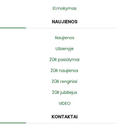
El.mokymas
NAUJIENOS
Naujienos
Užsienyje
ŽŪR pasiūlymai
ŽŪR naujienos
ŽŪR renginiai
ŽŪR jubiliejus
VIDEO
KONTAKTAI