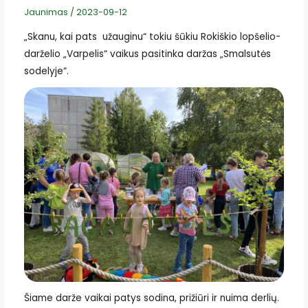
Jaunimas
/
2023-09-12
„Skanu, kai pats užauginu“ tokiu šūkiu Rokiškio lopšelio-
darželio „Varpelis“ vaikus pasitinka daržas „Smalsutės
sodelyje“.
Šiame darže vaikai patys sodina, prižiūri ir nuima derlių.