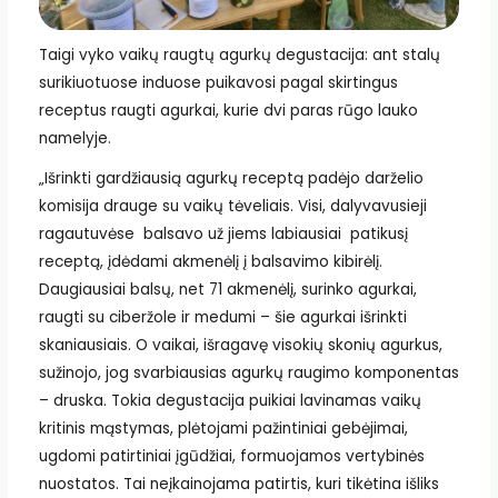
Taigi vyko vaikų raugtų agurkų degustacija: ant stalų
surikiuotuose induose puikavosi pagal skirtingus
receptus raugti agurkai, kurie dvi paras rūgo lauko
namelyje.
„Išrinkti gardžiausią agurkų receptą padėjo darželio
komisija drauge su vaikų tėveliais. Visi, dalyvavusieji
ragautuvėse balsavo už jiems labiausiai patikusį
receptą, įdėdami akmenėlį į balsavimo kibirėlį.
Daugiausiai balsų, net 71 akmenėlį, surinko agurkai,
raugti su ciberžole ir medumi – šie agurkai išrinkti
skaniausiais. O vaikai, išragavę visokių skonių agurkus,
sužinojo, jog svarbiausias agurkų raugimo komponentas
– druska. Tokia degustacija puikiai lavinamas vaikų
kritinis mąstymas, plėtojami pažintiniai gebėjimai,
ugdomi patirtiniai įgūdžiai, formuojamos vertybinės
nuostatos. Tai neįkainojama patirtis, kuri tikėtina išliks