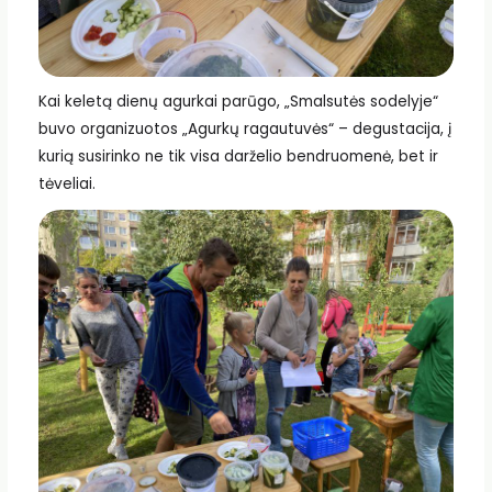
Kai keletą dienų agurkai parūgo, „Smalsutės sodelyje“
buvo organizuotos „Agurkų ragautuvės“ – degustacija, į
kurią susirinko ne tik visa darželio bendruomenė, bet ir
tėveliai.