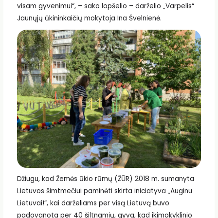
visam gyvenimui“, – sako lopšelio – darželio „Varpelis“
Jaunųjų ūkininkaičių mokytoja Ina Švelnienė.
Džiugu, kad Žemės ūkio rūmų (ŽŪR) 2018 m. sumanyta
Lietuvos šimtmečiui paminėti skirta iniciatyva „Auginu
Lietuvai!“, kai darželiams per visą Lietuvą buvo
padovanota per 40 šiltnamių, gyva, kad ikimokyklinio