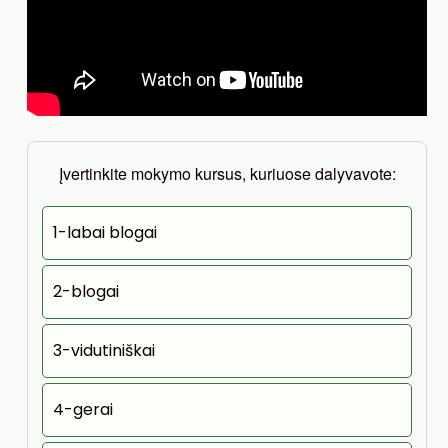
Įvertinkite mokymo kursus, kuriuose dalyvavote:
1-labai blogai
2-blogai
3-vidutiniškai
4-gerai