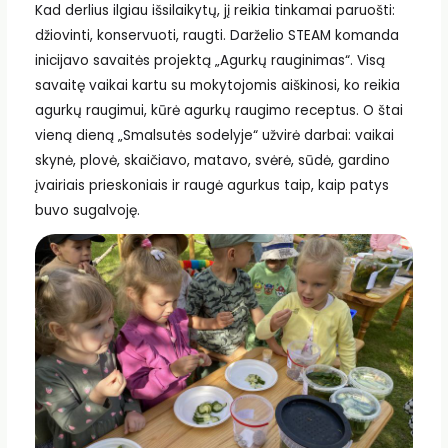
Kad derlius ilgiau išsilaikytų, jį reikia tinkamai paruošti:
džiovinti, konservuoti, raugti. Darželio STEAM komanda
inicijavo savaitės projektą „Agurkų rauginimas“. Visą
savaitę vaikai kartu su mokytojomis aiškinosi, ko reikia
agurkų raugimui, kūrė agurkų raugimo receptus. O štai
vieną dieną „Smalsutės sodelyje“ užvirė darbai: vaikai
skynė, plovė, skaičiavo, matavo, svėrė, sūdė, gardino
įvairiais prieskoniais ir raugė agurkus taip, kaip patys
buvo sugalvoję.