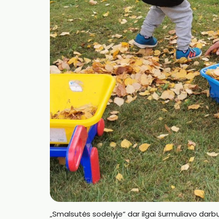
„Smalsutės sodelyje“ dar ilgai šurmuliavo darbų 