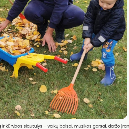
ir kūrybos siautulys – vaikų balsai, muzikos garsai, daržo įran