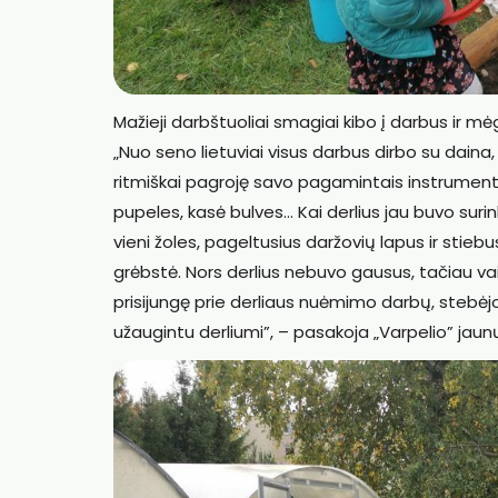
Mažieji darbštuoliai smagiai kibo į darbus ir
„Nuo seno lietuviai visus darbus dirbo su daina
ritmiškai pagroję savo pagamintais instrumenta
pupeles, kasė bulves… Kai derlius jau buvo suri
vieni žoles, pageltusius daržovių lapus ir stiebu
grėbstė. Nors derlius nebuvo gausus, tačiau va
prisijungę prie derliaus nuėmimo darbų, stebėj
užaugintu derliumi”, – pasakoja „Varpelio” jaun