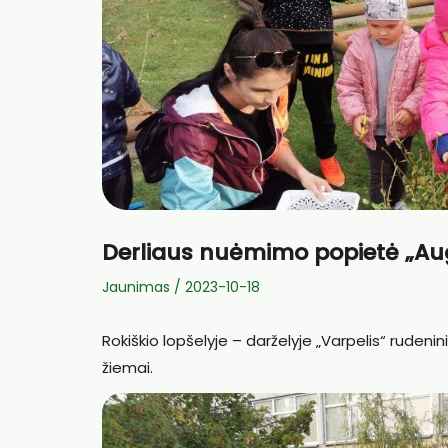
Derliaus nuėmimo popietė „Augi
Jaunimas
/
2023-10-18
Rokiškio lopšelyje – darželyje „Varpelis“ rudenin
žiemai.