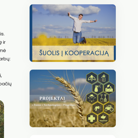
is.
 ir
ynė
arbų:
,
 pačių