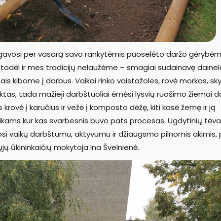
 mėgavosi per vasarą savo rankytėmis puoselėto daržo gėrybėm
, todėl ir mes tradicijų nelaužėme – smagiai sudainavę dainelę
is kibome į darbus. Vaikai rinko vaistažoles, rovė morkas, sk
nktas, tada mažieji darbštuoliai ėmėsi lysvių ruošimo žiemai d
s krovė į karučius ir vežė į komposto dėžę, kiti kasė žemę ir ją
ikams kur kas svarbesnis buvo pats procesas. Ugdytinių tėvai
osi vaikų darbštumu, aktyvumu ir džiaugsmo pilnomis akimis,
ųjų ūkininkaičių mokytoja Ina Švelnienė.