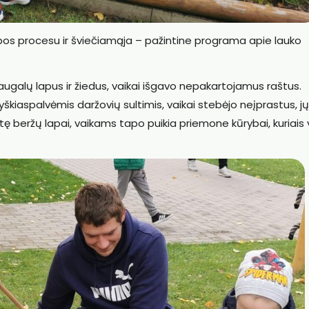
ybos procesu ir šviečiamąja – pažintine programa apie lauko
ugalų lapus ir žiedus, vaikai išgavo nepakartojamus raštus.
škiaspalvėmis daržovių sultimis, vaikai stebėjo neįprastus, jų
ę beržų lapai, vaikams tapo puikia priemone kūrybai, kuriais 