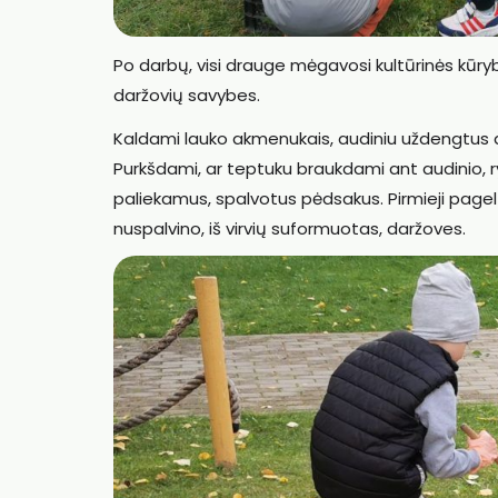
Po darbų, visi drauge mėgavosi kultūrinės kūr
daržovių savybes.
Kaldami lauko akmenukais, audiniu uždengtus a
Purkšdami, ar teptuku braukdami ant audinio, ry
paliekamus, spalvotus pėdsakus. Pirmieji pagelt
nuspalvino, iš virvių suformuotas, daržoves.