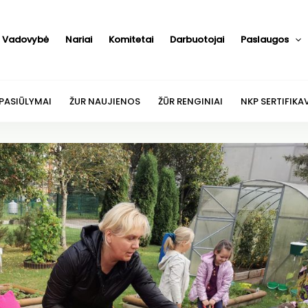
Vadovybė
Nariai
Komitetai
Darbuotojai
Paslaugos
 PASIŪLYMAI
ŽUR NAUJIENOS
ŽŪR RENGINIAI
NKP SERTIFIKA