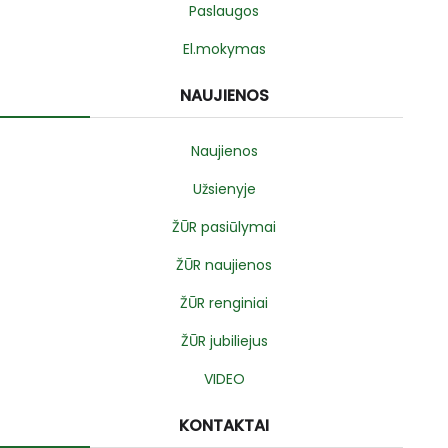
Paslaugos
El.mokymas
NAUJIENOS
Naujienos
Užsienyje
ŽŪR pasiūlymai
ŽŪR naujienos
ŽŪR renginiai
ŽŪR jubiliejus
VIDEO
KONTAKTAI