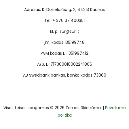
Adresas: K. Donelaičio g. 2, 44213 Kaunas
Tel. + 370 37 400351
El. p. zur@zur.lt
Įm. kodas 135199748
PVM kodas LT 351997412
A/S. LT717300010002241806
AB Swedbank bankas, banko kodas 73000
Visos teisės saugomos © 2026 Žemės ūkio rūmai |
Privatumo
politika