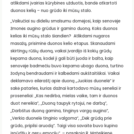
atlikdami įvairias kūrybines užduotis, bandė atkartoti
duonos kelią – nuo grūdo iki mūsų stalo.
„Vaikučiai su dideliu smalsumu domėjosi, kaip senovėje
žmonės augino grūdus ir gamino duoną. Koks duonos
kelias iki mūsų stalo šiandien? Atlikdami nugaros
masažą, prisiminė duonos kelio etapus. Skanaudami
skirtingų rūšių duoną, vaikai įvardijo iš kokių grūdų
kepama duona, kodėl ji gali būti juoda ir balta, kaip
senovėje badmečiu buvo kepama ubago duona, turtino
žodyną bendraudami ir kalbėdami aukštaitiškai. Vaikai
deklamavo eilėraštį apie duoną ,,Juokias duonelė“ ir
sakė patarles, kurias dažnai kartodavo mūsų seneliai ir
proseneliai: „Kas nedirba, mielas vaike, tam ir duonos
duot nereikia”, „Duoną taupyk rytojui, ne darbą”,
„Darbštus duoną gamina, tinginys vargą augina“,
„Verkia duonelė tinginio valgoma“, „Dėk grūdą prie
grūdo, pripilsi aruodą“. Taigi visa savaitė buvo kupina
įspūdžių ir gerų emocijų“, – pasakoja R. Mateikienė.