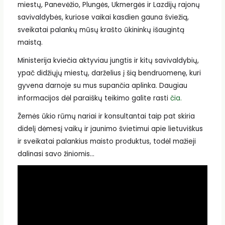
miestų, Panevėžio, Plungės, Ukmergės ir Lazdijų rajonų
savivaldybės, kuriose vaikai kasdien gauna šviežią,
sveikatai palankų mūsų krašto ūkininkų išaugintą
maistą.
Ministerija kviečia aktyviau jungtis ir kitų savivaldybių,
ypač didžiųjų miestų, darželius į šią bendruomenę, kuri
gyvena darnoje su mus supančia aplinka. Daugiau
informacijos dėl paraiškų teikimo galite rasti
čia.
Žemės ūkio rūmų nariai ir konsultantai taip pat skiria
didelį dėmesį vaikų ir jaunimo švietimui apie lietuviškus
ir sveikatai palankius maisto produktus, todėl mažieji
dalinasi savo žiniomis…