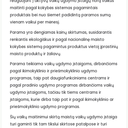
reaguojant į aktyvų vaikų ugdymo įstaigų norą vaikus
maitinti pagal kokybės sistemas pagamintais
produktais bei nuo šiemet padidintą paramos sumą
vienam vaikui per mėnesį.
Parama yra dengiamas kainų skirtumas, susidarantis
renkantis ekologiškus ir pagal nacionalinę maisto
kokybės sistemą pagamintus produktus vietoj įprastinių
maisto produktų ir žaliavų.
Parama teikiama vaikų ugdymo įstaigoms, dirbančioms
pagal ikimokyklinio ir priešmokyklinio ugdymo
programas, taip pat daugiafunkciniams centrams ir
pagal pradinio ugdymo programas dirbančioms vaikų
ugdymo įstaigoms, tačiau tik tiems centrams ir
įstaigoms, kurie dirba taip pat ir pagal ikimokyklinio ar
priešmokyklinio ugdymo programas.
Šių vaikų maitinimui skirtą maistą vaikų ugdymo įstaiga
turi gaminti tik tam tikslui skirtose patalpose ir turi