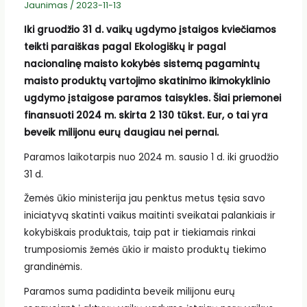
Jaunimas
/
2023-11-13
Iki gruodžio 31 d. vaikų ugdymo įstaigos kviečiamos
teikti paraiškas pagal Ekologiškų ir pagal
nacionalinę maisto kokybės sistemą pagamintų
maisto produktų vartojimo skatinimo ikimokyklinio
ugdymo įstaigose paramos taisykles. Šiai priemonei
finansuoti 2024 m. skirta 2 130 tūkst. Eur, o tai yra
beveik milijonu eurų daugiau nei pernai.
Paramos laikotarpis nuo 2024 m. sausio 1 d. iki gruodžio
31 d.
Žemės ūkio ministerija jau penktus metus tęsia savo
iniciatyvą skatinti vaikus maitinti sveikatai palankiais ir
kokybiškais produktais, taip pat ir tiekiamais rinkai
trumposiomis žemės ūkio ir maisto produktų tiekimo
grandinėmis.
Paramos suma padidinta beveik milijonu eurų