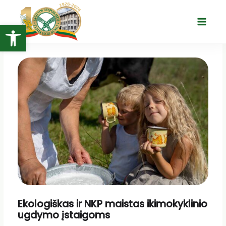
Pereiti
prie
Open toolbar
Main
turinio
Menu
Ekologiškas ir NKP maistas ikimokyklinio
ugdymo įstaigoms