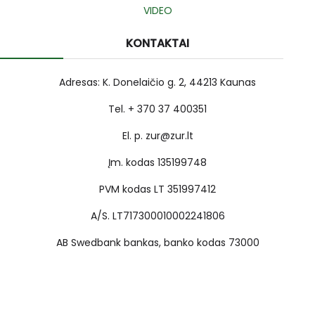
VIDEO
KONTAKTAI
Adresas: K. Donelaičio g. 2, 44213 Kaunas
Tel. + 370 37 400351
El. p. zur@zur.lt
Įm. kodas 135199748
PVM kodas LT 351997412
A/S. LT717300010002241806
AB Swedbank bankas, banko kodas 73000