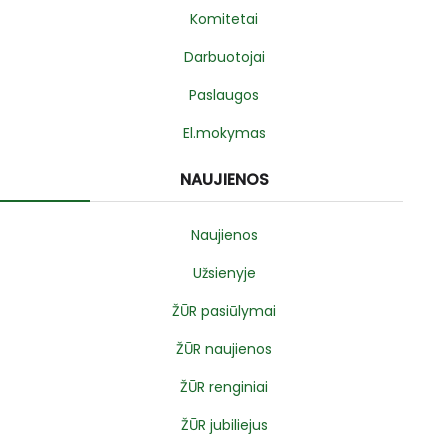
Komitetai
Darbuotojai
Paslaugos
El.mokymas
NAUJIENOS
Naujienos
Užsienyje
ŽŪR pasiūlymai
ŽŪR naujienos
ŽŪR renginiai
ŽŪR jubiliejus