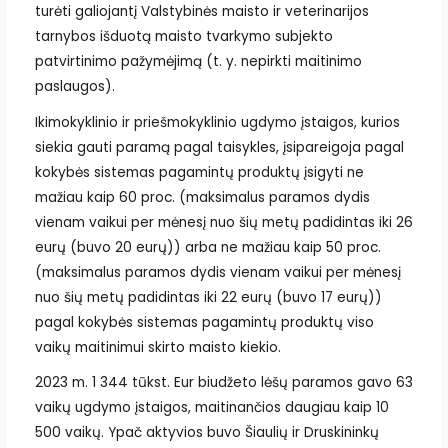
turėti galiojantį Valstybinės maisto ir veterinarijos
tarnybos išduotą maisto tvarkymo subjekto
patvirtinimo pažymėjimą (t. y. nepirkti maitinimo
paslaugos).
Ikimokyklinio ir priešmokyklinio ugdymo įstaigos, kurios
siekia gauti paramą pagal taisykles, įsipareigoja pagal
kokybės sistemas pagamintų produktų įsigyti ne
mažiau kaip 60 proc. (maksimalus paramos dydis
vienam vaikui per mėnesį nuo šių metų padidintas iki 26
eurų (buvo 20 eurų)) arba ne mažiau kaip 50 proc.
(maksimalus paramos dydis vienam vaikui per mėnesį
nuo šių metų padidintas iki 22 eurų (buvo 17 eurų))
pagal kokybės sistemas pagamintų produktų viso
vaikų maitinimui skirto maisto kiekio.
2023 m. 1 344 tūkst. Eur biudžeto lėšų paramos gavo 63
vaikų ugdymo įstaigos, maitinančios daugiau kaip 10
500 vaikų. Ypač aktyvios buvo Šiaulių ir Druskininkų