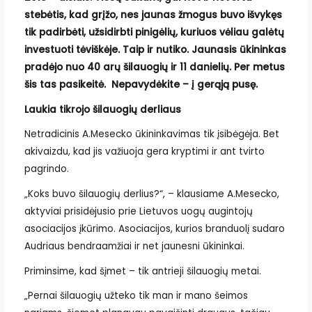
stebėtis, kad grįžo, nes jaunas žmogus buvo išvykęs
tik padirbėti, užsidirbti pinigėlių, kuriuos vėliau galėtų
investuoti tėviškėje. Taip ir nutiko. Jaunasis ūkininkas
pradėjo nuo 40 arų šilauogių ir 11 danielių. Per metus
šis tas pasikeitė. Nepavydėkite – į gerąją pusę.
Laukia tikrojo šilauogių derliaus
Netradicinis A.Mesecko ūkininkavimas tik įsibėgėja. Bet
akivaizdu, kad jis važiuoja gera kryptimi ir ant tvirto
pagrindo.
„Koks buvo šilauogių derlius?“, – klausiame A.Mesecko,
aktyviai prisidėjusio prie Lietuvos uogų augintojų
asociacijos įkūrimo. Asociacijos, kurios branduolį sudaro
Audriaus bendraamžiai ir net jaunesni ūkininkai.
Priminsime, kad šįmet – tik antrieji šilauogių metai.
„Pernai šilauogių užteko tik man ir mano šeimos