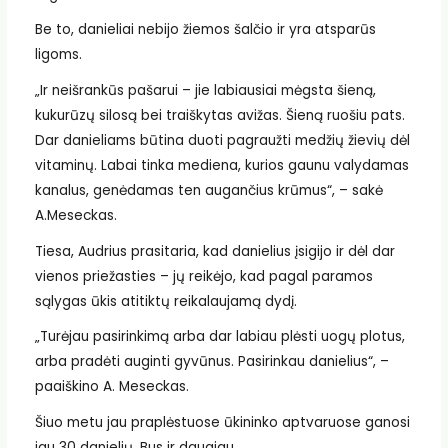
Be to, danieliai nebijo žiemos šalčio ir yra atsparūs
ligoms.
„Ir neišrankūs pašarui – jie labiausiai mėgsta šieną,
kukurūzų silosą bei traiškytas avižas. Šieną ruošiu pats.
Dar danieliams būtina duoti pagraužti medžių žievių dėl
vitaminų. Labai tinka mediena, kurios gaunu valydamas
kanalus, genėdamas ten augančius krūmus“, – sakė
A.Meseckas.
Tiesa, Audrius prasitaria, kad danielius įsigijo ir dėl dar
vienos priežasties – jų reikėjo, kad pagal paramos
sąlygas ūkis atitiktų reikalaujamą dydį.
„Turėjau pasirinkimą arba dar labiau plėsti uogų plotus,
arba pradėti auginti gyvūnus. Pasirinkau danielius“, –
paaiškino A. Meseckas.
Šiuo metu jau praplėstuose ūkininko aptvaruose ganosi
jau 30 danielių. Bus ir daugiau.