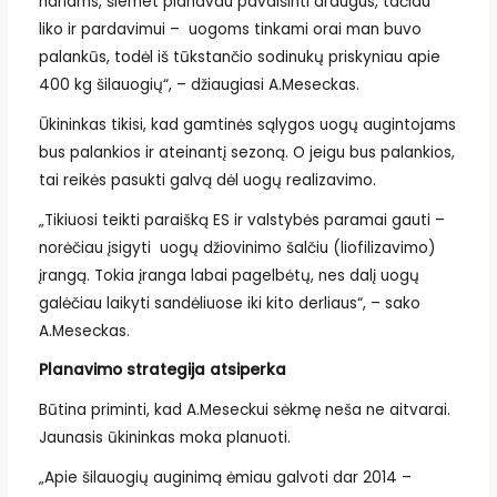
nariams, šiemet planavau pavaišinti draugus, tačiau
liko ir pardavimui – uogoms tinkami orai man buvo
palankūs, todėl iš tūkstančio sodinukų priskyniau apie
400 kg šilauogių“, – džiaugiasi A.Meseckas.
Ūkininkas tikisi, kad gamtinės sąlygos uogų augintojams
bus palankios ir ateinantį sezoną. O jeigu bus palankios,
tai reikės pasukti galvą dėl uogų realizavimo.
„Tikiuosi teikti paraišką ES ir valstybės paramai gauti –
norėčiau įsigyti uogų džiovinimo šalčiu (liofilizavimo)
įrangą. Tokia įranga labai pagelbėtų, nes dalį uogų
galėčiau laikyti sandėliuose iki kito derliaus“, – sako
A.Meseckas.
Planavimo strategija atsiperka
Būtina priminti, kad A.Meseckui sėkmę neša ne aitvarai.
Jaunasis ūkininkas moka planuoti.
„Apie šilauogių auginimą ėmiau galvoti dar 2014 –