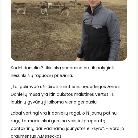
Kodėl danieliai? Ūkininką sudomino ne tik palyginti
nesunki šių raguočių priežiūra.
„Tai galimybė užsidirbti turintiems nederlingos žemės.
Danielių mėsa yra itin aukštos maistinės vertės. Iš
laukinių gyvūnų ji laikoma viena geriausių.
Labai vertingi yra ir danielių ragai, o iš jaunų patinų
ragų farmacininkai gamina vaistinį preparatą
pantokriną, dar vadinamą jaunystės eliksyru“, – vardijo
argumentus A.Meseckas.