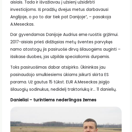
aisiais. Tada ir išvažiavau į užsienį užsidirbti
investicijoms. Iš pradžių dvejus metus darbavausi
Anglijoje, o po to dar tiek pat Danijoje“, – pasakoja
A.Meseckas.
Dar gyvendamas Danijoje Audrius ėmė ruoštis grįžimui.
2017-aisiais prieš didžiąsias metų šventes parvykęs
namo atostogų jis pasiruošė dirvą šilauogėms auginti –
išsikasė duobes, jas užpildė specialiomis durpėmis.
Toks pasiruošimas dabar atsipirko. Ūkininkas jau
pasinaudojo smulkiesiems ūkiams įsikurti skirta ES
parama. Už gautus 15 tūkst. EUR A.Meseckas įsigijo
šilauogių sodinukus, nedidelį traktoriuką ir… 11 danielių.
Danieliai – turintiems nederlingas žemes