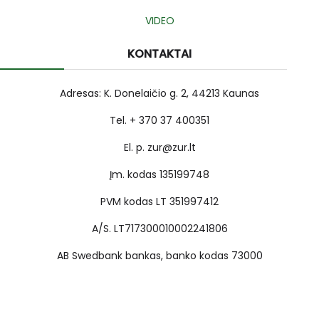
VIDEO
KONTAKTAI
Adresas: K. Donelaičio g. 2, 44213 Kaunas
Tel. + 370 37 400351
El. p. zur@zur.lt
Įm. kodas 135199748
PVM kodas LT 351997412
A/S. LT717300010002241806
AB Swedbank bankas, banko kodas 73000