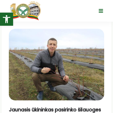
Pereiti
prie
Open toolbar
Main
turinio
Menu
Jaunasis ūkininkas pasirinko šilauoges