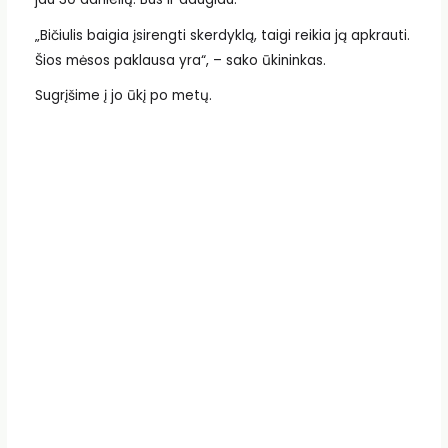
„Bičiulis baigia įsirengti skerdyklą, taigi reikia ją apkrauti.
Šios mėsos paklausa yra“, – sako ūkininkas.
Sugrįšime į jo ūkį po metų.