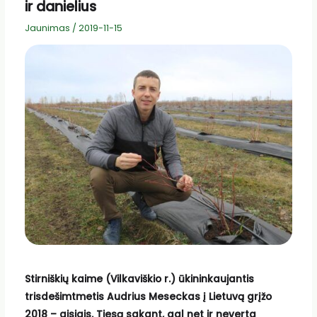
ir danielius
Jaunimas
/
2019-11-15
Stirniškių kaime (Vilkaviškio r.) ūkininkaujantis
trisdešimtmetis Audrius Meseckas į Lietuvą grįžo
2018 – aisiais. Tiesą sakant, gal net ir neverta