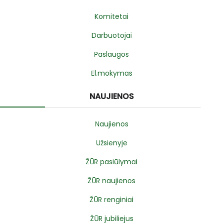
Komitetai
Darbuotojai
Paslaugos
El.mokymas
NAUJIENOS
Naujienos
Užsienyje
ŽŪR pasiūlymai
ŽŪR naujienos
ŽŪR renginiai
ŽŪR jubiliejus