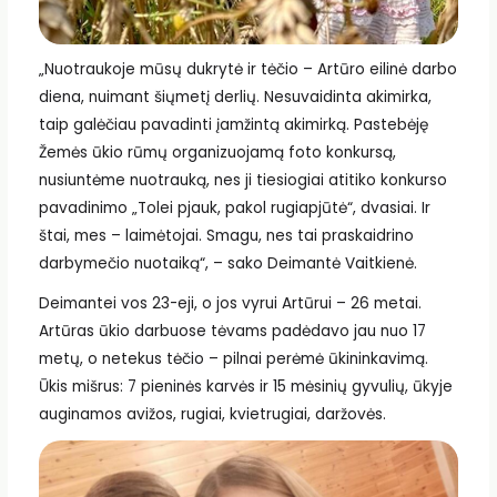
„Nuotraukoje mūsų dukrytė ir tėčio – Artūro eilinė darbo
diena, nuimant šiųmetį derlių. Nesuvaidinta akimirka,
taip galėčiau pavadinti įamžintą akimirką. Pastebėję
Žemės ūkio rūmų organizuojamą foto konkursą,
nusiuntėme nuotrauką, nes ji tiesiogiai atitiko konkurso
pavadinimo „Tolei pjauk, pakol rugiapjūtė“, dvasiai. Ir
štai, mes – laimėtojai. Smagu, nes tai praskaidrino
darbymečio nuotaiką“, – sako Deimantė Vaitkienė.
Deimantei vos 23-eji, o jos vyrui Artūrui – 26 metai.
Artūras ūkio darbuose tėvams padėdavo jau nuo 17
metų, o netekus tėčio – pilnai perėmė ūkininkavimą.
Ūkis mišrus: 7 pieninės karvės ir 15 mėsinių gyvulių, ūkyje
auginamos avižos, rugiai, kvietrugiai, daržovės.