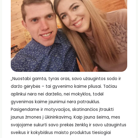
„Nuostabi gamta, tyras oras, savo užaugintos sodo ir
daržo gėrybės – tai gyvenimo kaime pliusai. Tačiau
aplinkui nėra nei darželio, nei mokyklos, todėl
gyvenimas kaime jaunimui nėra patrauklus.
Pasigendame ir motyvacijos, skatinančios įtraukti
jaunus žmones į ūkininkavimą. Kaip jauna šeima, mes
svajojame sukurti savo prekės ženklą ir savo užaugintus
sveikus ir kokybiškus maisto produktus tiesiogiai