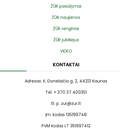
ŽŪR pasiūlymai
ŽŪR naujienos
ŽŪR renginiai
ŽŪR jubiliejus
VIDEO
KONTAKTAI
Adresas: K. Donelaičio g. 2, 44213 Kaunas
Tel. + 370 37 400351
El. p. zur@zur.lt
Įm. kodas 135199748
PVM kodas LT 351997412