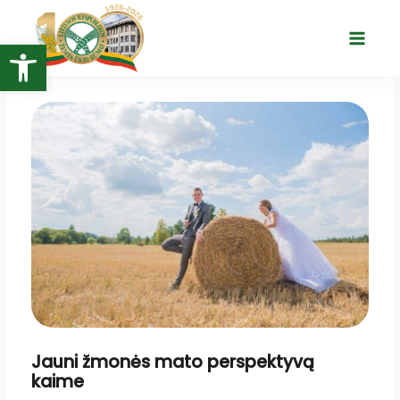
Pereiti
prie
Open toolbar
Main
turinio
Menu
Jauni žmonės mato perspektyvą
kaime