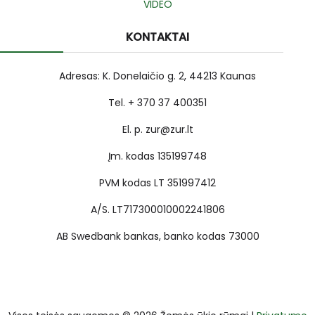
VIDEO
KONTAKTAI
Adresas: K. Donelaičio g. 2, 44213 Kaunas
Tel. + 370 37 400351
El. p. zur@zur.lt
Įm. kodas 135199748
PVM kodas LT 351997412
A/S. LT717300010002241806
AB Swedbank bankas, banko kodas 73000