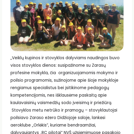
„Veiklų kupinos ir stovyklos dalyviams naudingos buvo
visos stovyklos dienos: susipažinome su Zarasų
profesine mokykla, čia organizuojamomis mokymo ir
poilsio programomis, sužinojome apie šioje mokykloje
rengiamus specialistus bei įsitikinome pedagogų
kompetencijomis, nes išklausėme paskaitą apie
kaulavaisinių vaismedžių sodo įveisimą ir priežiūrą.
Stovyklos metu netrūko ir pramogų – stovyklautojai
poilsiavo Zaraso ežero Didžiojoje saloje, lankėsi
aeroklube „Orlėkis”, kuriame bendraamžiai,
dalyvaujantys „RC pilotai“ NVŠ užsiėmimuose pasakojo