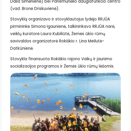
Dalia Šimėnienė) bei Panemunėlio daugiafunkcio centro
(vad. Bronė Driskuvienė).
Stovyklą organizavo ir stovyklautojus lydėjo RRJŪA
pirmininkė Simona Igaunienė, talkininkavo RRJŪA narė,
veiklų kuratorė Laura Kubiliūtė, Žemės ūkio rūmų
savivaldos organizatorė Rokiškio r. Lina Meilutė-
Datkūnienė.
Stovykla finansuota Rokiškio rajono Vaikų ir jaunimo
socializacijos programos ir Žemės ūkio rūmų lėšomis.