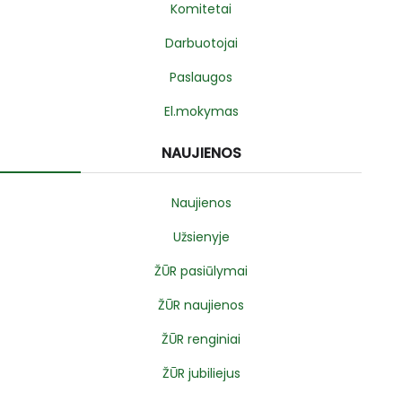
Komitetai
Darbuotojai
Paslaugos
El.mokymas
NAUJIENOS
Naujienos
Užsienyje
ŽŪR pasiūlymai
ŽŪR naujienos
ŽŪR renginiai
ŽŪR jubiliejus