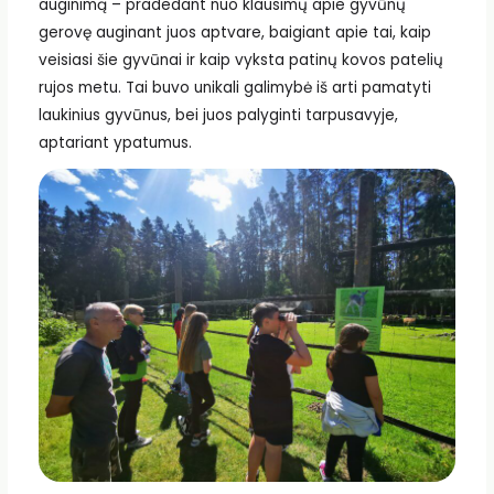
auginimą – pradedant nuo klausimų apie gyvūnų
gerovę auginant juos aptvare, baigiant apie tai, kaip
veisiasi šie gyvūnai ir kaip vyksta patinų kovos patelių
rujos metu. Tai buvo unikali galimybė iš arti pamatyti
laukinius gyvūnus, bei juos palyginti tarpusavyje,
aptariant ypatumus.