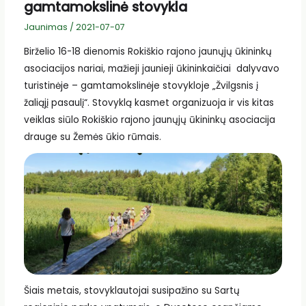
gamtamokslinė stovykla
Jaunimas
/
2021-07-07
Birželio 16-18 dienomis Rokiškio rajono jaunųjų ūkininkų
asociacijos nariai, mažieji jaunieji ūkininkaičiai dalyvavo
turistinėje – gamtamokslinėje stovykloje „Žvilgsnis į
žaliąjį pasaulį“. Stovyklą kasmet organizuoja ir vis kitas
veiklas siūlo Rokiškio rajono jaunųjų ūkininkų asociacija
drauge su Žemės ūkio rūmais.
Šiais metais, stovyklautojai susipažino su Sartų