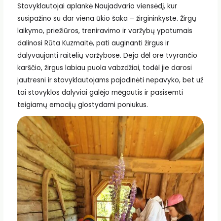
Stovyklautojai aplankė Naujadvario viensėdį, kur
susipažino su dar viena ūkio šaka – žirgininkyste. Žirgų
laikymo, priežiūros, treniravimo ir varžybų ypatumais
dalinosi Rūta Kuzmaitė, pati auginanti žirgus ir
dalyvaujanti raitelių varžybose. Deja dėl ore tvyrančio
karščio, žirgus labiau puola vabzdžiai, todėl jie darosi
jautresni ir stovyklautojams pajodinėti nepavyko, bet už
tai stovyklos dalyviai galėjo mėgautis ir pasisemti
teigiamų emocijų glostydami poniukus.