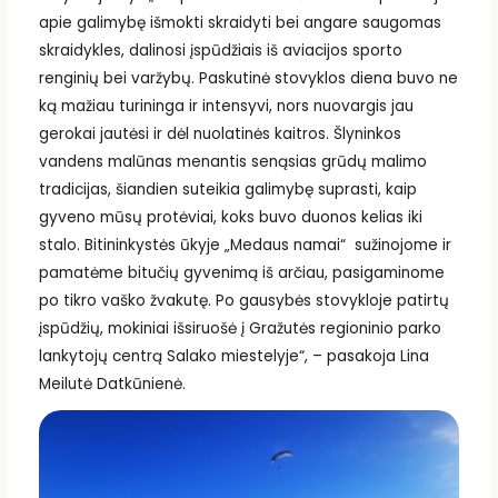
apie galimybę išmokti skraidyti bei angare saugomas
skraidykles, dalinosi įspūdžiais iš aviacijos sporto
renginių bei varžybų. Paskutinė stovyklos diena buvo ne
ką mažiau turininga ir intensyvi, nors nuovargis jau
gerokai jautėsi ir dėl nuolatinės kaitros. Šlyninkos
vandens malūnas menantis senąsias grūdų malimo
tradicijas, šiandien suteikia galimybę suprasti, kaip
gyveno mūsų protėviai, koks buvo duonos kelias iki
stalo. Bitininkystės ūkyje „Medaus namai“ sužinojome ir
pamatėme bitučių gyvenimą iš arčiau, pasigaminome
po tikro vaško žvakutę. Po gausybės stovykloje patirtų
įspūdžių, mokiniai išsiruošė į Gražutės regioninio parko
lankytojų centrą Salako miestelyje“, – pasakoja Lina
Meilutė Datkūnienė.