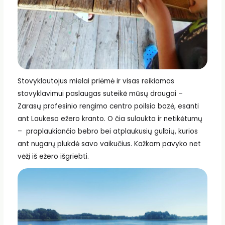
Stovyklautojus mielai priėmė ir visas reikiamas
stovyklavimui paslaugas suteikė mūsų draugai –
Zarasų profesinio rengimo centro poilsio bazė, esanti
ant Laukeso ežero kranto. O čia sulaukta ir netikėtumų
– praplaukiančio bebro bei atplaukusių gulbių, kurios
ant nugarų plukdė savo vaikučius. Kažkam pavyko net
vėžį iš ežero išgriebti.