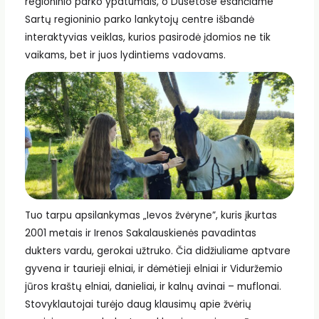
regioninio parko ypatumais, o Dusetose esančiame
Sartų regioninio parko lankytojų centre išbandė
interaktyvias veiklas, kurios pasirodė įdomios ne tik
vaikams, bet ir juos lydintiems vadovams.
Tuo tarpu apsilankymas „Ievos žvėryne”, kuris įkurtas
2001 metais ir Irenos Sakalauskienės pavadintas
dukters vardu, gerokai užtruko. Čia didžiuliame aptvare
gyvena ir taurieji elniai, ir dėmėtieji elniai ir Viduržemio
jūros kraštų elniai, danieliai, ir kalnų avinai – muflonai.
Stovyklautojai turėjo daug klausimų apie žvėrių