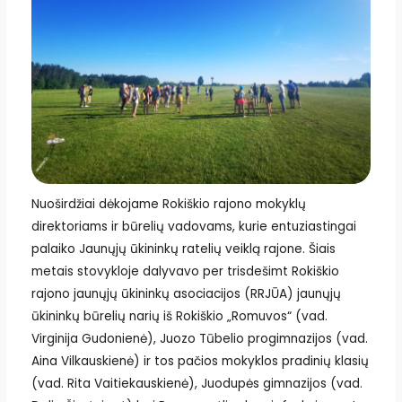
Nuoširdžiai dėkojame Rokiškio rajono mokyklų
direktoriams ir būrelių vadovams, kurie entuziastingai
palaiko Jaunųjų ūkininkų ratelių veiklą rajone. Šiais
metais stovykloje dalyvavo per trisdešimt Rokiškio
rajono jaunųjų ūkininkų asociacijos (RRJŪA) jaunųjų
ūkininkų būrelių narių iš Rokiškio „Romuvos“ (vad.
Virginija Gudonienė), Juozo Tūbelio progimnazijos (vad.
Aina Vilkauskienė) ir tos pačios mokyklos pradinių klasių
(vad. Rita Vaitiekauskienė), Juodupės gimnazijos (vad.