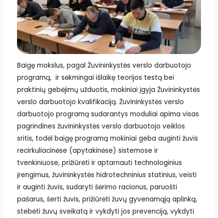
Baigę mokslus, pagal Žuvininkystės verslo darbuotojo
programą, ir sėkmingai išlaikę teorijos testą bei
praktinių gebėjimų užduotis, mokiniai įgyja Žuvininkystės
verslo darbuotojo kvalifikaciją. Žuvininkystės verslo
darbuotojo programą sudarantys moduliai apima visas
pagrindines žuvininkystės verslo darbuotojo veiklos
sritis, todėl baigę programą mokiniai geba auginti žuvis
recirkuliacinėse (apytakinėse) sistemose ir
tvenkiniuose, prižiūrėti ir aptarnauti technologinius
įrengimus, žuvininkystės hidrotechninius statinius, veisti
ir auginti žuvis, sudaryti šėrimo racionus, paruošti
pašarus, šerti žuvis, prižiūrėti žuvų gyvenamąją aplinką,
stebėti žuvų sveikatą ir vykdyti jos prevenciją, vykdyti