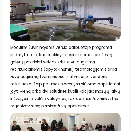
Modulinė Žuvininkystės verslo darbuotojo programa
sudaryta taip, kad mokinys pasirinkdamas profesiją
galėtų pasirinkti veiklos sritį: žuvų auginimą
recirkuliacinėmis (apytakinėmis) technologijomis arba
žuvų auginimą tvenkiniuose ir atviruose vandens
telkiniuose. Taip pat mokiniams yra siūloma papildomai
įgyti vieną arba dvi šalutines kvalifikacijas: mažųjų laivų
ir žvejybinių valčių valdymas; rekreacinės žuvininkystės
organizavimas; pirminis žuvų apdirbimas.