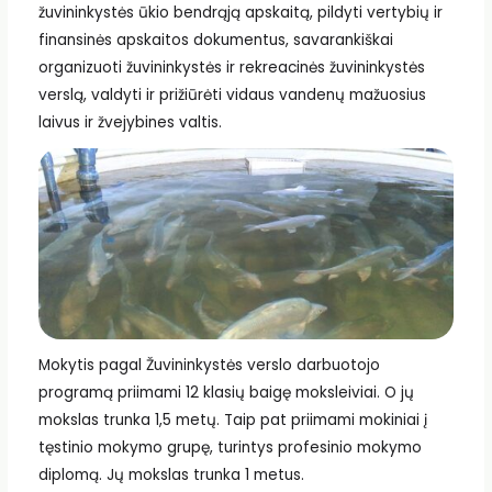
žuvininkystės ūkio bendrąją apskaitą, pildyti vertybių ir
finansinės apskaitos dokumentus, savarankiškai
organizuoti žuvininkystės ir rekreacinės žuvininkystės
verslą, valdyti ir prižiūrėti vidaus vandenų mažuosius
laivus ir žvejybines valtis.
Mokytis pagal Žuvininkystės verslo darbuotojo
programą priimami 12 klasių baigę moksleiviai. O jų
mokslas trunka 1,5 metų. Taip pat priimami mokiniai į
tęstinio mokymo grupę, turintys profesinio mokymo
diplomą. Jų mokslas trunka 1 metus.