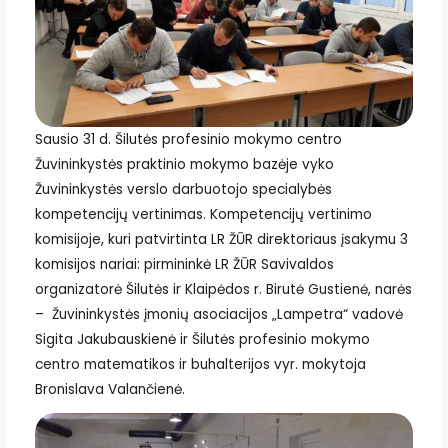
Sausio 31 d. Šilutės profesinio mokymo centro
Žuvininkystės praktinio mokymo bazėje vyko
Žuvininkystės verslo darbuotojo specialybės
kompetencijų vertinimas. Kompetencijų vertinimo
komisijoje, kuri patvirtinta LR ŽŪR direktoriaus įsakymu 3
komisijos nariai: pirmininkė LR ŽŪR Savivaldos
organizatorė Šilutės ir Klaipėdos r. Birutė Gustienė, narės
– Žuvininkystės įmonių asociacijos „Lampetra“ vadovė
Sigita Jakubauskienė ir Šilutės profesinio mokymo
centro matematikos ir buhalterijos vyr. mokytoja
Bronislava Valančienė.