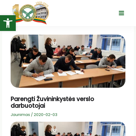
Pereiti
prie
Open toolbar
Main
turinio
Menu
Parengti Žuvininkystės verslo
darbuotojai
Jaunimas
/
2020-02-03