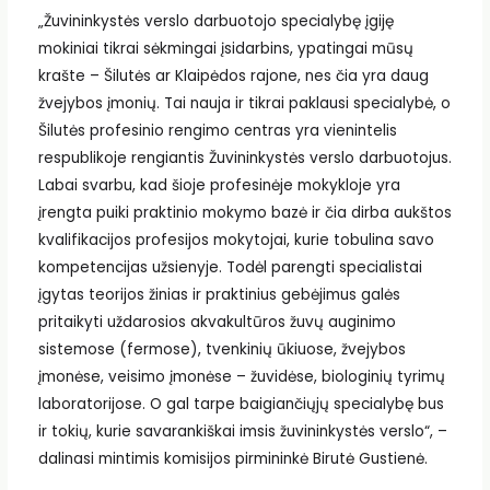
„Žuvininkystės verslo darbuotojo specialybę įgiję
mokiniai tikrai sėkmingai įsidarbins, ypatingai mūsų
krašte – Šilutės ar Klaipėdos rajone, nes čia yra daug
žvejybos įmonių. Tai nauja ir tikrai paklausi specialybė, o
Šilutės profesinio rengimo centras yra vienintelis
respublikoje rengiantis Žuvininkystės verslo darbuotojus.
Labai svarbu, kad šioje profesinėje mokykloje yra
įrengta puiki praktinio mokymo bazė ir čia dirba aukštos
kvalifikacijos profesijos mokytojai, kurie tobulina savo
kompetencijas užsienyje. Todėl parengti specialistai
įgytas teorijos žinias ir praktinius gebėjimus galės
pritaikyti uždarosios akvakultūros žuvų auginimo
sistemose (fermose), tvenkinių ūkiuose, žvejybos
įmonėse, veisimo įmonėse – žuvidėse, biologinių tyrimų
laboratorijose. O gal tarpe baigiančiųjų specialybę bus
ir tokių, kurie savarankiškai imsis žuvininkystės verslo“, –
dalinasi mintimis komisijos pirmininkė Birutė Gustienė.