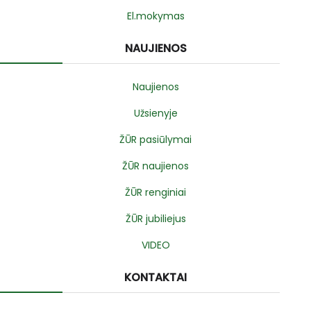
El.mokymas
NAUJIENOS
Naujienos
Užsienyje
ŽŪR pasiūlymai
ŽŪR naujienos
ŽŪR renginiai
ŽŪR jubiliejus
VIDEO
KONTAKTAI