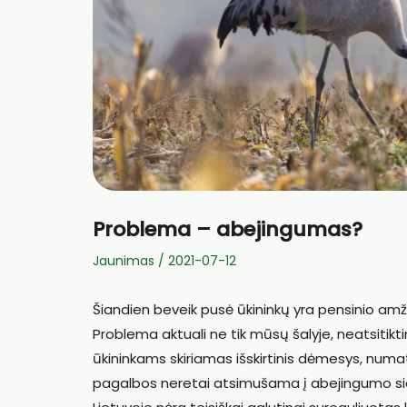
Problema – abejingumas?
Jaunimas
/
2021-07-12
Šiandien beveik pusė ūkininkų yra pensinio am
Problema aktuali ne tik mūsų šalyje, neatsitik
ūkininkams skiriamas išskirtinis dėmesys, num
pagalbos neretai atsimušama į abejingumo sieną