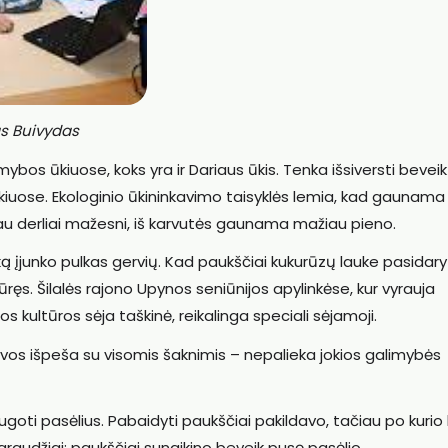
as Buivydas
bos ūkiuose, koks yra ir Dariaus ūkis. Tenka išsiversti bevei
kiuose. Ekologinio ūkininkavimo taisyklės lemia, kad gaunama
iau derliai mažesni, iš karvutės gaunama mažiau pieno.
uką įjunko pulkas gervių. Kad paukščiai kukurūzų lauke pasidar
ūręs. Šilalės rajono Upynos seniūnijos apylinkėse, kur vyrauja
os kultūros sėja taškinė, reikalinga speciali sėjamoji.
rvos išpeša su visomis šaknimis – nepalieka jokios galimybės
ugoti pasėlius. Pabaidyti paukščiai pakildavo, tačiau po kurio 
raudžiai: paukščiai sunaikino beveik pusę pasėlio.