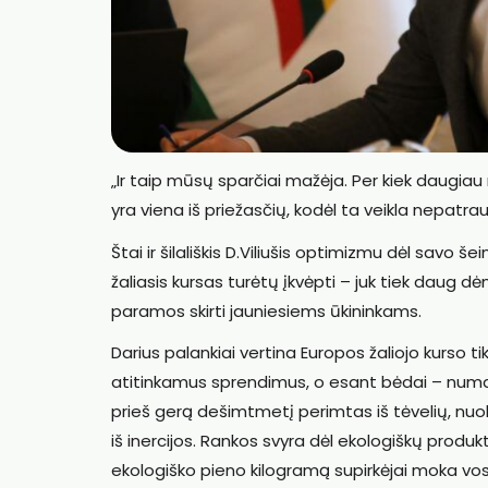
„Ir taip mūsų sparčiai mažėja. Per kiek daugiau
yra viena iš priežasčių, kodėl ta veikla nepatrau
Štai ir šilališkis D.Viliušis optimizmu dėl savo
žaliasis kursas turėtų įkvėpti – juk tiek daug 
paramos skirti jauniesiems ūkininkams.
Darius palankiai vertina Europos žaliojo kurso tik
atitinkamus sprendimus, o esant bėdai – numaty
prieš gerą dešimtmetį perimtas iš tėvelių, nuol
iš inercijos. Rankos svyra dėl ekologiškų prod
ekologiško pieno kilogramą supirkėjai moka vos 2