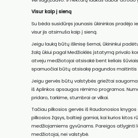
Visur kaip į sieną
Su bėda susidūręs jaunasis ūkininkas pradėjo ie
visur jis atsimuša kaip į sieną.
Jeigu lauką būtų išknisę šernai, ūkininkui padėt
žalą ūkiui pagal Medžioklės įstatymą privalo ko
atveju medžiotojai atsisakė bent keliais šūviai
sparnuočiai būtų atsisakę pagundos maitintis 
Jeigu gervės būtų valstybės griežtai saugoma
iš Aplinkos apsaugos rėmimo programos. Num
pridaro, tarkime, stumbrai ar vilkai.
Tačiau pilkosios gervės iš Raudonosios knygos of
pilkosios žąsys, baltieji garniai, kai kurios kit
medžiojamiems gyvūnams. Pareigos atlyginti la
medžiotojai, nei valstybė.