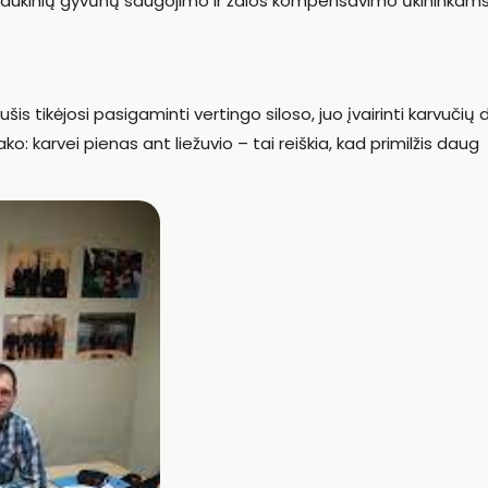
as laukinių gyvūnų saugojimo ir žalos kompensavimo ūkininkam
 tikėjosi pasigaminti vertingo siloso, juo įvairinti karvučių 
o: karvei pienas ant liežuvio – tai reiškia, kad primilžis daug