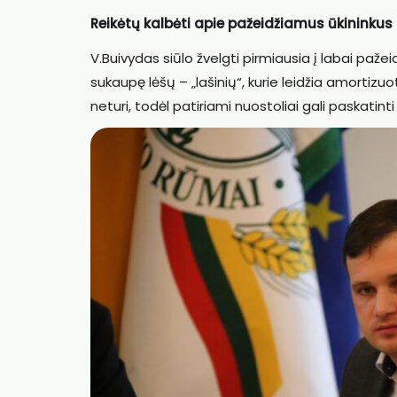
Reikėtų kalbėti apie pažeidžiamus ūkininkus
V.Buivydas siūlo žvelgti pirmiausia į labai pažei
sukaupę lėšų – „lašinių“, kurie leidžia amortizuo
neturi, todėl patiriami nuostoliai gali paskatinti