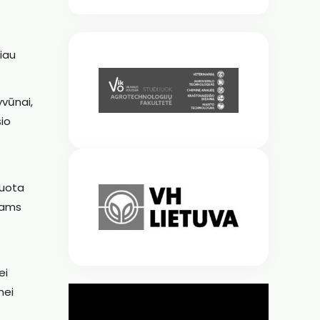
čiau
yvūnai,
šio
suota
iams
ei
nei