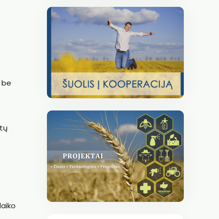
k be
ytų
laiko