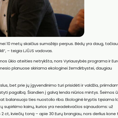
 nei 10 metų skaičius sumažėjo perpus. Bėdų yra daug, tačiau
kli“, – teigia LJŪJS vadovas.
 šeimos ūkio ateities netrykšta, nors Vyriausybės programa ir Eu
dėmesio planuose skiriama ekologinei žemdirbystei, daugiau
slus, bet prie jų įgyvendinimo turi prisidėti ir valdžia, priimda
ti pagalbą. Šiandien į galvą lenda niūrios mintys. Šeimos ūk
at balansuoja ties nuostolio riba. Ekologinė kryptis tęsiama l
uktų supirkimo kainų, kurios yra neadekvačios sąnaudoms: už
 ct, kviečių toną – apie 30 Eurų brangiau, nors derlius kone t