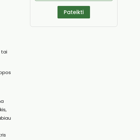
 tai
ropos
ma
is,
abiau
ris