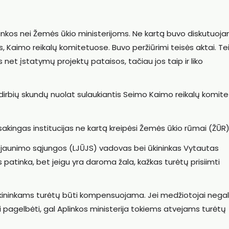
plinkos nei Žemės ūkio ministerijoms. Ne kartą buvo diskutuoj
 Kaimo reikalų komitetuose. Buvo peržiūrimi teisės aktai. Te
 net įstatymų projektų pataisos, tačiau jos taip ir liko
dirbių skundų nuolat sulaukiantis Seimo Kaimo reikalų komit
sakingas institucijas ne kartą kreipėsi Žemės ūkio rūmai (ŽŪR)
 ir jaunimo sąjungos (LJŪJS) vadovas bei ūkininkas Vytautas
atinka, bet jeigu yra daroma žala, kažkas turėtų prisiimti
ūkininkams turėtų būti kompensuojama. Jei medžiotojai negal
i pagelbėti, gal Aplinkos ministerija tokiems atvejams turėtų