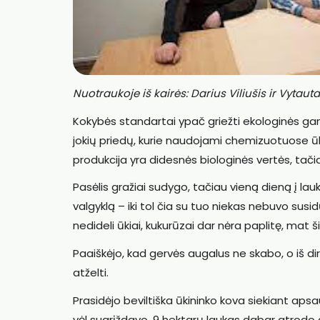
Nuotraukoje iš kairės: Darius Viliušis ir Vytaut
Kokybės standartai ypač griežti ekologinės gamy
jokių priedų, kurie naudojami chemizuotuose ū
produkcija yra didesnės biologinės vertės, tač
Pasėlis gražiai sudygo, tačiau vieną dieną į la
valgyklą – iki tol čia su tuo niekas nebuvo susid
nedideli ūkiai, kukurūzai dar nėra paplitę, mat ši
Paaiškėjo, kad gervės augalus ne skabo, o iš di
atželti.
Prasidėjo beviltiška ūkininko kova siekiant apsa
vėl sugrįždavo. 9 hektarų laukas dabar atrodo g