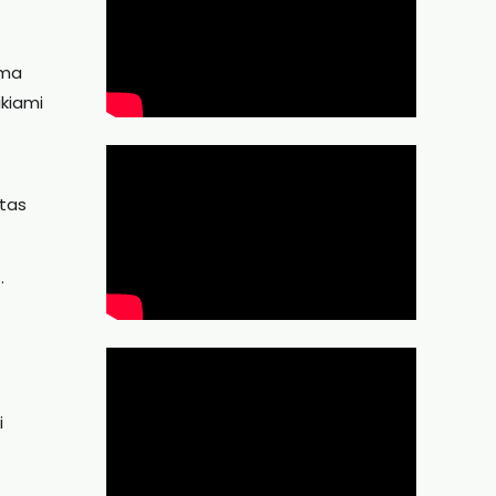
ama
ikiami
etas
.
i