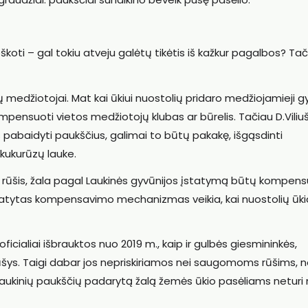
škoti – gal tokiu atveju galėtų tikėtis iš kažkur pagalbos? Ta
ų medžiotojai. Mat kai ūkiui nuostolių pridaro medžiojamieji g
mpensuoti vietos medžiotojų klubas ar būrelis. Tačiau D.Viliu
s pabaidyti paukščius, galimai to būtų pakakę, išgąsdinti
kukurūzų lauke.
 rūšis, žala pagal Laukinės gyvūnijos įstatymą būtų kompen
atytas kompensavimo mechanizmas veikia, kai nuostolių ūk
icialiai išbrauktos nuo 2019 m., kaip ir gulbės giesmininkės,
os rūšys. Taigi dabar jos nepriskiriamos nei saugomoms rūšims, n
ukinių paukščių padarytą žalą žemės ūkio pasėliams neturi 