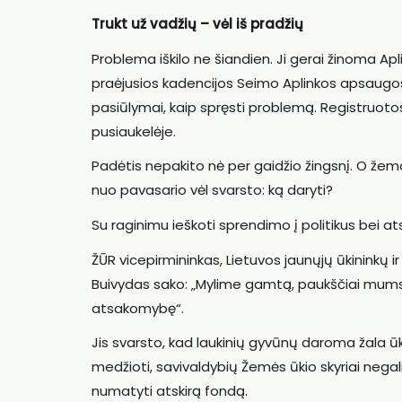
Trukt už vadžių – vėl iš pradžių
Problema iškilo ne šiandien. Ji gerai žinoma A
praėjusios kadencijos Seimo Aplinkos apsaugos,
pasiūlymai, kaip spręsti problemą. Registruotos
pusiaukelėje.
Padėtis nepakito nė per gaidžio žingsnį. O žem
nuo pavasario vėl svarsto: ką daryti?
Su raginimu ieškoti sprendimo į politikus bei at
ŽŪR vicepirmininkas, Lietuvos jaunųjų ūkininkų
Buivydas sako: „Mylime gamtą, paukščiai mums p
atsakomybę“.
Jis svarsto, kad laukinių gyvūnų daroma žala 
medžioti, savivaldybių Žemės ūkio skyriai negal
numatyti atskirą fondą.