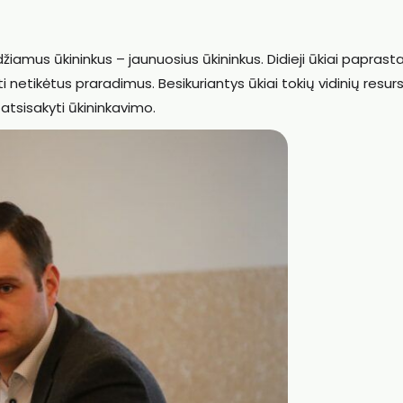
džiamus ūkininkus – jaunuosius ūkininkus. Didieji ūkiai paprastai
ti netikėtus praradimus. Besikuriantys ūkiai tokių vidinių resur
 atsisakyti ūkininkavimo.