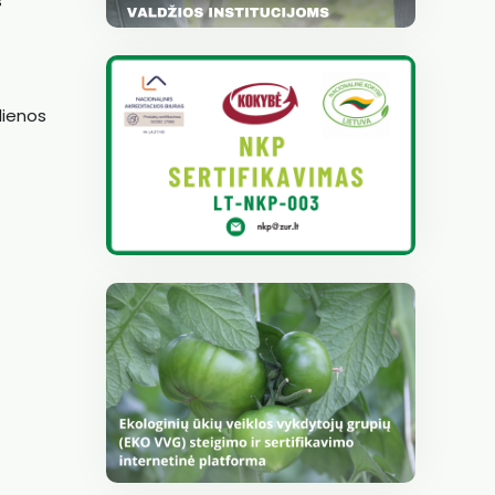
s
dienos