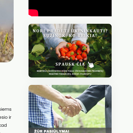
esiems
sio ir
 kad