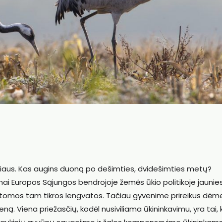
žiaus. Kas augins duoną po dešimties, dvidešimties metų?
tinai Europos Sąjungos bendrojoje žemės ūkio politikoje jauni
atomos tam tikros lengvatos. Tačiau gyvenime prireikus dėme
. Viena priežasčių, kodėl nusiviliama ūkininkavimu, yra tai,