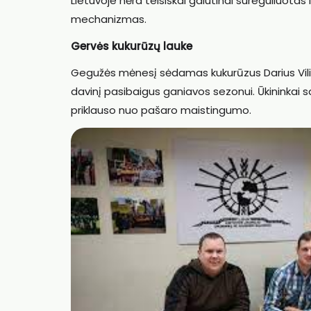
Lietuvoje nėra teisiškai galutinai sureguliuot
mechanizmas.
Gervės kukurūzų lauke
Gegužės mėnesį sėdamas kukurūzus Darius Viliušis
davinį pasibaigus ganiavos sezonui. Ūkininkai sak
priklauso nuo pašaro maistingumo.