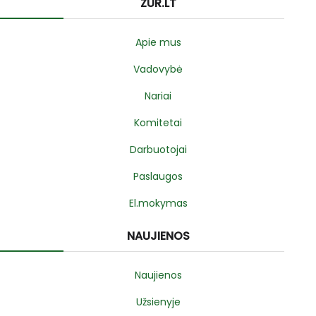
ZUR.LT
Apie mus
Vadovybė
Nariai
Komitetai
Darbuotojai
Paslaugos
El.mokymas
NAUJIENOS
Naujienos
Užsienyje