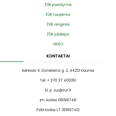
ŽŪR pasiūlymai
ŽŪR naujienos
ŽŪR renginiai
ŽŪR jubiliejus
VIDEO
KONTAKTAI
Adresas: K. Donelaičio g. 2, 44213 Kaunas
Tel. + 370 37 400351
El. p. zur@zur.lt
Įm. kodas 135199748
PVM kodas LT 351997412