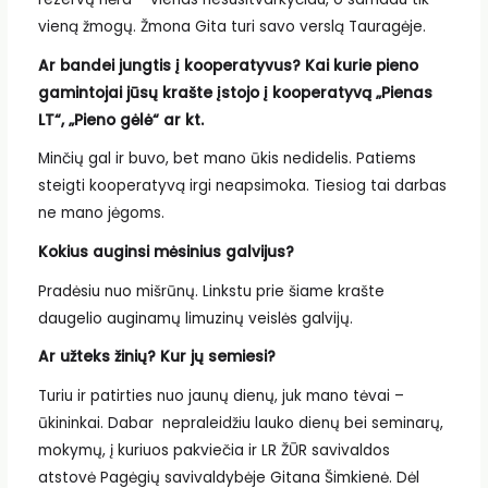
vieną žmogų. Žmona Gita turi savo verslą Tauragėje.
Ar bandei jungtis į kooperatyvus? Kai kurie pieno
gamintojai jūsų krašte įstojo į kooperatyvą „Pienas
LT“, „Pieno gėlė“ ar kt.
Minčių gal ir buvo, bet mano ūkis nedidelis. Patiems
steigti kooperatyvą irgi neapsimoka. Tiesiog tai darbas
ne mano jėgoms.
Kokius auginsi mėsinius galvijus?
Pradėsiu nuo mišrūnų. Linkstu prie šiame krašte
daugelio auginamų limuzinų veislės galvijų.
Ar užteks žinių? Kur jų semiesi?
Turiu ir patirties nuo jaunų dienų, juk mano tėvai –
ūkininkai. Dabar nepraleidžiu lauko dienų bei seminarų,
mokymų, į kuriuos pakviečia ir LR ŽŪR savivaldos
atstovė Pagėgių savivaldybėje Gitana Šimkienė. Dėl