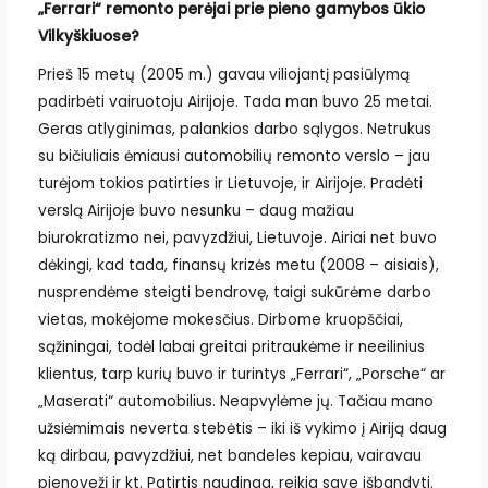
„Ferrari“ remonto perėjai prie pieno gamybos ūkio
Vilkyškiuose?
Prieš 15 metų (2005 m.) gavau viliojantį pasiūlymą
padirbėti vairuotoju Airijoje. Tada man buvo 25 metai.
Geras atlyginimas, palankios darbo sąlygos. Netrukus
su bičiuliais ėmiausi automobilių remonto verslo – jau
turėjom tokios patirties ir Lietuvoje, ir Airijoje. Pradėti
verslą Airijoje buvo nesunku – daug mažiau
biurokratizmo nei, pavyzdžiui, Lietuvoje. Airiai net buvo
dėkingi, kad tada, finansų krizės metu (2008 – aisiais),
nusprendėme steigti bendrovę, taigi sukūrėme darbo
vietas, mokėjome mokesčius. Dirbome kruopščiai,
sąžiningai, todėl labai greitai pritraukėme ir neeilinius
klientus, tarp kurių buvo ir turintys „Ferrari“, „Porsche“ ar
„Maserati“ automobilius. Neapvylėme jų. Tačiau mano
užsiėmimais neverta stebėtis – iki iš vykimo į Airiją daug
ką dirbau, pavyzdžiui, net bandeles kepiau, vairavau
pienovežį ir kt. Patirtis naudinga, reikia save išbandyti.