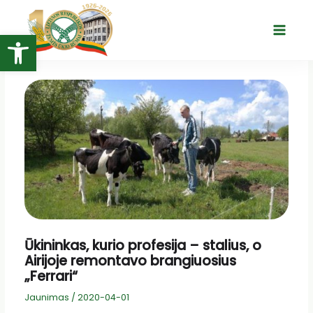
Pereiti
prie
Open toolbar
Main
turinio
Menu
Ūkininkas, kurio profesija – stalius, o
Airijoje remontavo brangiuosius
„Ferrari“
Jaunimas
/
2020-04-01