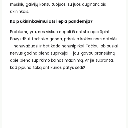
mėsinių galvijų konsultuojuosi su juos auginančiais
ūkininkais.
Kaip ūkininkavimui atsiliepia pandemija?
Problemų yra, nes viskuo negali iš anksto apsirūpinti.
Pavyzdžiui, technika genda, prireikia kokios nors detalės
– nenuvažiuosi ir bet kada nenusipirksi. Tačiau labiausiai
nervus gadina pieno supirkėjai – jau gavau pranešimą
apie pieno supirkimo kainos mažinimą. Ar jie supranta,
kad pjauna šaką ant kurios patys sėdi?