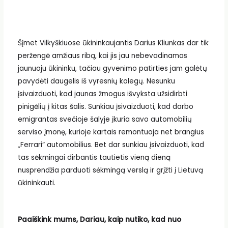
Šįmet Vilkyškiuose ūkininkaujantis Darius Kliunkas dar tik
peržengė amžiaus ribą, kai jis jau nebevadinamas
jaunuoju ūkininku, tačiau gyvenimo patirties jam galėtų
pavydėti daugelis iš vyresnių kolegų. Nesunku
įsivaizduoti, kad jaunas žmogus išvyksta užsidirbti
pinigėlių į kitas šalis. Sunkiau įsivaizduoti, kad darbo
emigrantas svečioje šalyje įkuria savo automobilių
serviso įmonę, kurioje kartais remontuoja net brangius
„Ferrari“ automobilius. Bet dar sunkiau įsivaizduoti, kad
tas sėkmingai dirbantis tautietis vieną dieną
nusprendžia parduoti sėkmingą verslą ir grįžti į Lietuvą
ūkininkauti.
Paaiškink mums, Dariau, kaip nutiko, kad nuo