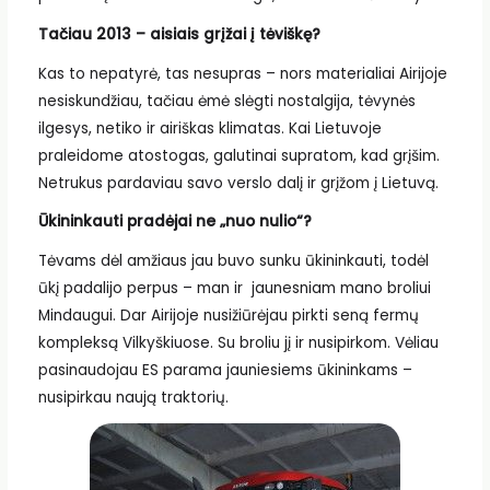
Tačiau 2013 – aisiais grįžai į tėviškę?
Kas to nepatyrė, tas nesupras – nors materialiai Airijoje
nesiskundžiau, tačiau ėmė slėgti nostalgija, tėvynės
ilgesys, netiko ir airiškas klimatas. Kai Lietuvoje
praleidome atostogas, galutinai supratom, kad grįšim.
Netrukus pardaviau savo verslo dalį ir grįžom į Lietuvą.
Ūkininkauti pradėjai ne „nuo nulio“?
Tėvams dėl amžiaus jau buvo sunku ūkininkauti, todėl
ūkį padalijo perpus – man ir jaunesniam mano broliui
Mindaugui. Dar Airijoje nusižiūrėjau pirkti seną fermų
kompleksą Vilkyškiuose. Su broliu jį ir nusipirkom. Vėliau
pasinaudojau ES parama jauniesiems ūkininkams –
nusipirkau naują traktorių.