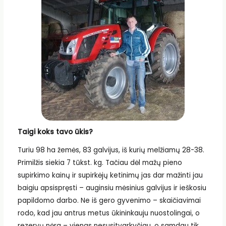
Taigi koks tavo ūkis?
Turiu 98 ha žemės, 83 galvijus, iš kurių melžiamų 28-38.
Primilžis siekia 7 tūkst. kg. Tačiau dėl mažų pieno
supirkimo kainų ir supirkėjų ketinimų jas dar mažinti jau
baigiu apsispręsti – auginsiu mėsinius galvijus ir ieškosiu
papildomo darbo. Ne iš gero gyvenimo – skaičiavimai
rodo, kad jau antrus metus ūkininkauju nuostolingai, o
rezervų nėra – vienas nesusitvarkyčiau, o samdau tik