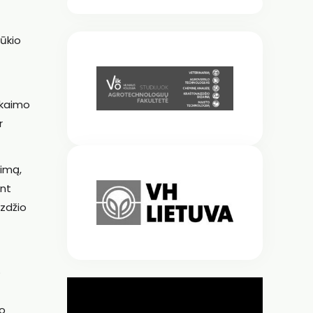
ūkio
 kaimo
r
gimą,
ant
izdžio
o
io