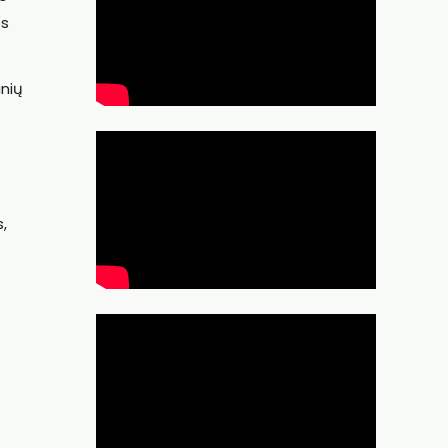
os
inių
,