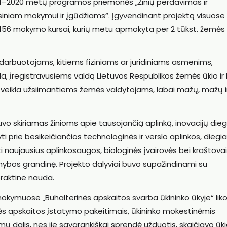
014–2020 metų programos priemonės „Žinių perdavimas ir
esiniam mokymui ir įgūdžiams“. Įgyvendinant projektą visuose
 156 mokymo kursai, kurių metu apmokyta per 2 tūkst. žemės 
o darbuotojams, kitiems fiziniams ar juridiniams asmenims,
la, įregistravusiems valdą Lietuvos Respublikos žemės ūkio ir
e veikla užsiimantiems žemės valdytojams, labai mažų, mažų i
o skiriamas žinioms apie tausojančią aplinką, inovacijų die
ti prie besikeičiančios technologinės ir verslo aplinkos, diegi
i naujausius aplinkosaugos, biologinės įvairovės bei kraštova
ybos grandinę. Projekto dalyviai buvo supažindinami su
praktine nauda.
ę mokymuose „Buhalterinės apskaitos svarba ūkininko ūkyje“ lik
nės apskaitos įstatymo pakeitimais, ūkininko mokestinėmis
mų dalis, nes jie savarankiškai sprendė užduotis, skaičiavo ūk