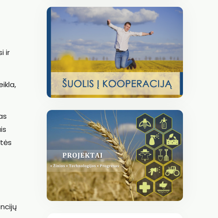
 ir
ikla,
ias
is
rtės
ncijų