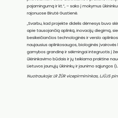
pajamingumą ir kt.“, – sako į mokymus ūkininkus
rajonuose Birutė Gustienė.
„Svarbu, kad projekte didelis dėmesys buvo skir
apie tausojančią aplinką, inovacijų diegimą, siek
besikeičiančios technologinės ir verslo aplinko
naujausius aplinkosaugos, biologinės įvairovės
gamybos grandinę ir sėkmingai integruotis į žemė
ūkininkavimo būdais ir jų teikiama praktine naud
Lietuvos jaunųjų ūkininkų ir jaunimo sąjungos (
Nuotraukoje: LR ŽŪR vicepirmininkas, LJŪJS pi