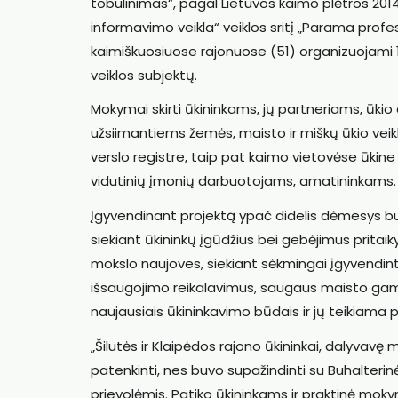
tobulinimas“, pagal Lietuvos kaimo plėtros 2
informavimo veikla“ veiklos sritį „Parama prof
kaimiškuosiuose rajonuose (51) organizuojami
veiklos subjektų.
Mokymai skirti ūkininkams, jų partneriams, ūki
užsiimantiems žemės, maisto ir miškų ūkio veik
verslo registre, taip pat kaimo vietovėse ūkin
vidutinių įmonių darbuotojams, amatininkams.
Įgyvendinant projektą ypač didelis dėmesys buv
siekiant ūkininkų įgūdžius bei gebėjimus pritaiky
mokslo naujoves, siekiant sėkmingai įgyvendint
išsaugojimo reikalavimus, saugaus maisto gam
naujausiais ūkininkavimo būdais ir jų teikiama 
„Šilutės ir Klaipėdos rajono ūkininkai, dalyvav
patenkinti, nes buvo supažindinti su Buhalteri
prievolėmis. Patiko ūkininkams ir praktinė moky