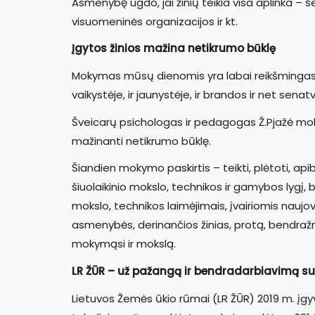
Asmenybę ugdo, jai žinių teikia visa aplinka –
visuomeninės organizacijos ir kt.
Įgytos žinios mažina netikrumo būklę
Mokymas mūsų dienomis yra labai reikšmingas ir i
vaikystėje, ir jaunystėje, ir brandos ir net sena
Šveicarų psichologas ir pedagogas Ž.Pjažė mo
mažinanti netikrumo būklę.
Šiandien mokymo paskirtis – teikti, plėtoti, apibe
šiuolaikinio mokslo, technikos ir gamybos lygį,
mokslo, technikos laimėjimais, įvairiomis nauj
asmenybės, derinančios žinias, protą, bendražmo
mokymąsi ir mokslą.
LR ŽŪR – už pažangą ir bendradarbiavimą su
Lietuvos Žemės ūkio rūmai (LR ŽŪR) 2019 m. įg