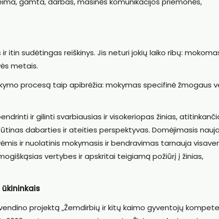
 šeima, gamta, darbas, masinės komunikacijos priemonės,
tin sudėtingas reiškinys. Jis neturi jokių laiko ribų: mokomasi
tvės metais.
kymo procesą taip apibrėžia: mokymas specifinė žmogaus ve
ndrinti ir gilinti svarbiausias ir visokeriopas žinias, atitinkanč
 būtinas dabarties ir ateities perspektyvas. Domėjimasis nauja
ovėmis ir nuolatinis mokymasis ir bendravimas tarnauja visave
giškąsias vertybes ir apskritai teigiamą požiūrį į žinias,
 ūkininkais
yvendino projektą „Žemdirbių ir kitų kaimo gyventojų kompete