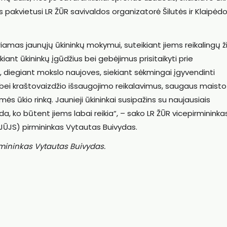
 pakvietusi LR ŽŪR savivaldos organizatorė Šilutės ir Klaipėd
iamas jaunųjų ūkininkų mokymui, suteikiant jiems reikalingų ž
iant ūkininkų įgūdžius bei gebėjimus prisitaikyti prie
s, diegiant mokslo naujoves, siekiant sėkmingai įgyvendinti
 bei kraštovaizdžio išsaugojimo reikalavimus, saugaus maisto
s ūkio rinką. Jaunieji ūkininkai susipažins su naujausiais
a, ko būtent jiems labai reikia“, – sako LR ŽŪR vicepirmininkas
LJŪJS) pirmininkas Vytautas Buivydas.
rmininkas Vytautas Buivydas.