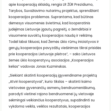
apie kooperaciją sklaidą, rengia LR ŽŪR Prezidiumo,
Tarybos, Suvažiavimo nutarimų projektus, sprendžiant
kooperacijos problemas. Suprantama, kad būtinas
dėmesys visuomenės švietimui, kad kooperatinis
judėjimas Lietuvoje įgautų pagreitį, o žemdirbiai ir
visuomenė suvoktų kooperacijos naudą ir reikšmę.
Todėl labai tikiuosi, kad Žemės ūkio rūmų iniciatyvos ir
gerųjų kooperacijos pavyzdžių viešinimas tikrai prisidės
prie kooperacijos Lietuvoje plėtros“, – sako Lietuvos
žemės ūkio kooperatyvų asociacijos „Kooperacijos
kelias“ vadovas Jonas Kuzminskas.
„Siekiant skatinti kooperaciją įgyvendiname projektą
„Atviri kooperatyvai“, kurio tikslas – skatinti kaimo
vietovėse gyvenančių asmenų bendruomeniškumą,
parodyti vietinei rajono bendruomenei jų vietovėje
sėkmingai veikiančius kooperatyvus, supažindinti su
vykdoma veikla, veiklos rezultatais, kooperacijos