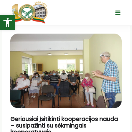
Pereiti
prie
Open toolbar
Main
turinio
Menu
Geriausiai įsitikinti kooperacijos nauda
– susipažinti su sėkmingais