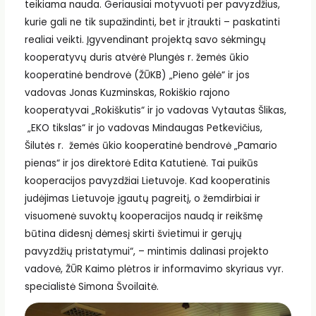
teikiama nauda. Geriausiai motyvuoti per pavyzdžius,
kurie gali ne tik supažindinti, bet ir įtraukti – paskatinti
realiai veikti. Įgyvendinant projektą savo sėkmingų
kooperatyvų duris atvėrė Plungės r. žemės ūkio
kooperatinė bendrovė (ŽŪKB) „Pieno gėlė“ ir jos
vadovas Jonas Kuzminskas, Rokiškio rajono
kooperatyvai „Rokiškutis“ ir jo vadovas Vytautas Šlikas,
„EKO tikslas“ ir jo vadovas Mindaugas Petkevičius,
Šilutės r. žemės ūkio kooperatinė bendrovė „Pamario
pienas“ ir jos direktorė Edita Katutienė. Tai puikūs
kooperacijos pavyzdžiai Lietuvoje. Kad kooperatinis
judėjimas Lietuvoje įgautų pagreitį, o žemdirbiai ir
visuomenė suvoktų kooperacijos naudą ir reikšmę
būtina didesnį dėmesį skirti švietimui ir gerųjų
pavyzdžių pristatymui“, – mintimis dalinasi projekto
vadovė, ŽŪR Kaimo plėtros ir informavimo skyriaus vyr.
specialistė Simona Švoilaitė.