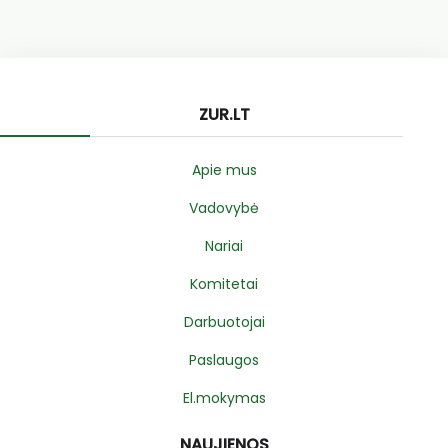
ZUR.LT
Apie mus
Vadovybė
Nariai
Komitetai
Darbuotojai
Paslaugos
El.mokymas
NAUJIENOS