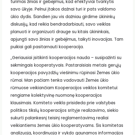
turimas žinias ir gebėjimus, kad efektyviai tvarkytis
savo ūkyje. Pelnui įtakos dažnai turi ir pats valdomo
ūkio dydis. Šiandien jau vis dažniau girdime ūkininkų
diskusijų, kad reikia bendradarbiauti, savo veiklas
planuoti ir organizuoti drauge su kitais ūkininkais,
apjungti savo žinias ir gebėjimus, taikyti inovacijas. Tam
puikiai gali pasitarnauti kooperacija.
„Geriausiai įsitikinti kooperacijos nauda – susipažinti su
sėkmingais kooperatyvais. Pastaraisiais metais gerųjų
kooperacijos pavyzdžių viešinimu rūpinasi Žemės ūkio
rūmai. Man pačiam tenka vadovauti Žemės ūkio
rūmuose veikiančiam Kooperacijos veiklos komitetui:
rengiame kolektyvinę nuomonę kooperacijos
klausimais. Komiteto veikla prisideda prie valstybės
politikos tikslų kooperacijos srityje realizavimo, siekio
sukurti palankesnį teisinį reglamentavimą realiai
veikiantiems žemės ūkio kooperatyvams. Šis komitetas
analizuoja, koordinuoja ir vykdo gaunamos informacijos