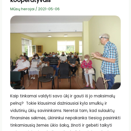
kooperatyvais
Mūsų herojai
/
2021-05-06
Kaip tinkamai valdyti savo ūkį ir gauti iš jo maksimalų
pelną? Tokie klausimai dažniausiai kyla smulkių ir
vidutinių ūkių savininkams. Neretai tam, kad sulauktų
finansinės sėkmės, ūkininkui nepakanka tiesiog pasirinkti
tinkamiausią žemės ūkio šaką, žinoti ir gebėti taikyti