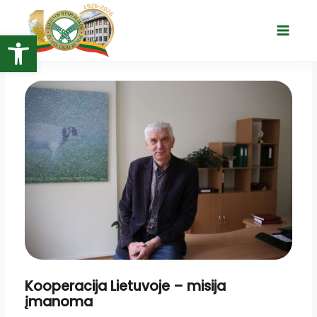
Pereiti
prie
Open toolbar
Main
turinio
Menu
Kooperacija Lietuvoje – misija
įmanoma