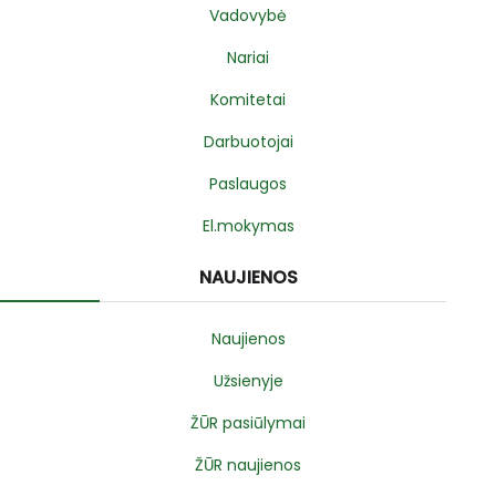
Vadovybė
Nariai
Komitetai
Darbuotojai
Paslaugos
El.mokymas
NAUJIENOS
Naujienos
Užsienyje
ŽŪR pasiūlymai
ŽŪR naujienos