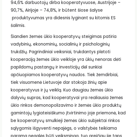
94,6% darbuotojų dirba kooperatyvuose, Austrijoje –
90,7%, Airijoje – 74,8%, ir būtent šiose šalyse
produktyvumas yra didesnis lyginant su kitomis ES
šalimis.
Šiandien žemės ūkio kooperatyvų steigimas patiria
vadybinių, ekonominių, socialinių ir psichologinių
trukdžių. Pagrindiniai veiksniai, trukdantys plėtoti
kooperaciją žemės ūkio veikloje yra ūkių nenoras dėti
papildomų pastangų ir investicijų dėl sunkiai
apčiuopiamos kooperatyvų naudos. Tiek žemdirbiai,
tiek visuomenė Lietuvoje dar stokoja žinių apie
kooperatyvus ir jų veiklą. Kuo daugiau žemės ūkio
dalyvių supras, kad kooperatyvai yra realiausia žemės
ūkio rinkos demonopolizavimo ir žemės ūkio produktų
gamintojų lygiateisiškumo įtvirtinimo joje priemonė, kad
be kooperatyvų smulkieji žemės ūkio subjektai rinkos
sąlygomis išgyventi nepajėgs, o valstybės teikiama
parama negalės būti veiksminga, tuo greičiau jie taps