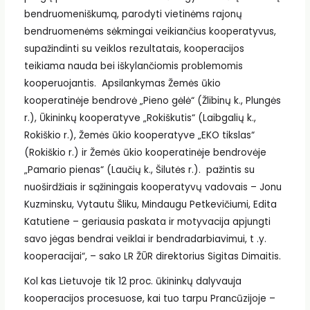
bendruomeniškumą, parodyti vietinėms rajonų
bendruomenėms sėkmingai veikiančius kooperatyvus,
supažindinti su veiklos rezultatais, kooperacijos
teikiama nauda bei iškylančiomis problemomis
kooperuojantis. Apsilankymas Žemės ūkio
kooperatinėje bendrovė „Pieno gėlė“ (Žlibinų k., Plungės
r.), Ūkininkų kooperatyve „Rokiškutis“ (Laibgalių k.,
Rokiškio r.), Žemės ūkio kooperatyve „EKO tikslas“
(Rokiškio r.) ir Žemės ūkio kooperatinėje bendrovėje
„Pamario pienas“ (Laučių k., Šilutės r.). pažintis su
nuoširdžiais ir sąžiningais kooperatyvų vadovais – Jonu
Kuzminsku, Vytautu Šliku, Mindaugu Petkevičiumi, Edita
Katutiene – geriausia paskata ir motyvacija apjungti
savo jėgas bendrai veiklai ir bendradarbiavimui, t .y.
kooperacijai“, – sako LR ŽŪR direktorius Sigitas Dimaitis.
Kol kas Lietuvoje tik 12 proc. ūkininkų dalyvauja
kooperacijos procesuose, kai tuo tarpu Prancūzijoje –