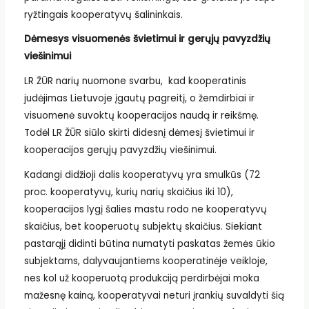
ryžtingais kooperatyvų šalininkais.
Dėmesys visuomenės švietimui ir gerųjų pavyzdžių
viešinimui
LR ŽŪR narių nuomone svarbu, kad kooperatinis
judėjimas Lietuvoje įgautų pagreitį, o žemdirbiai ir
visuomenė suvoktų kooperacijos naudą ir reikšmę.
Todėl LR ŽŪR siūlo skirti didesnį dėmesį švietimui ir
kooperacijos gerųjų pavyzdžių viešinimui.
Kadangi didžioji dalis kooperatyvų yra smulkūs (72
proc. kooperatyvų, kurių narių skaičius iki 10),
kooperacijos lygį šalies mastu rodo ne kooperatyvų
skaičius, bet kooperuotų subjektų skaičius. Siekiant
pastarąjį didinti būtina numatyti paskatas žemės ūkio
subjektams, dalyvaujantiems kooperatinėje veikloje,
nes kol už kooperuotą produkciją perdirbėjai moka
mažesnę kainą, kooperatyvai neturi įrankių suvaldyti šią