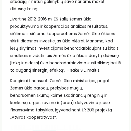
situaciją ir neturi galimybių savo nariams mokėti
didesnę kainą.
„Įvertinę 2012-2016 m. ES šalių žemės ūkio
produktyvumo ir kooperacijos analizės rezultatus,
siūlėme ir siūlome kooperuotiems žemės ūkio ūkiams
skirti didesnes investicijas ūkio plėtrai. Manome, kad
lėšų skyrimas investicijoms bendradarbiaujant su kitais
smulkiais ir vidutiniais žemės ūkio ūkiais darytų didesnę
įtaką ir didesnį ūkio bendradarbiavimo susitelkimą bei iš
to augantį sinerginį efektą“, – sakė S.Dimaitis.
Renginiai finansuoti Žemės ūkio ministerijos, pagal
Žemės ūkio parodų, prekybos mugių,
bendruomeniškumą kaime skatinančių renginių ir
konkursų organizavimo ir (arba) dalyvavimo juose
finansavimo taisykles, įgyvendinant LR ŽŪR projektą
„Atviras kooperatyvas“.