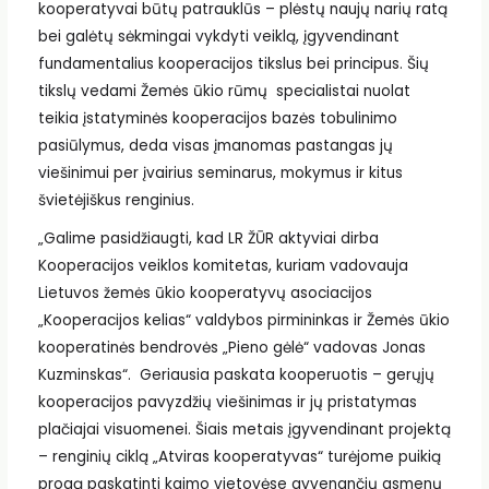
kooperatyvai būtų patrauklūs – plėstų naujų narių ratą
bei galėtų sėkmingai vykdyti veiklą, įgyvendinant
fundamentalius kooperacijos tikslus bei principus. Šių
tikslų vedami Žemės ūkio rūmų specialistai nuolat
teikia įstatyminės kooperacijos bazės tobulinimo
pasiūlymus, deda visas įmanomas pastangas jų
viešinimui per įvairius seminarus, mokymus ir kitus
švietėjiškus renginius.
„Galime pasidžiaugti, kad LR ŽŪR aktyviai dirba
Kooperacijos veiklos komitetas, kuriam vadovauja
Lietuvos žemės ūkio kooperatyvų asociacijos
„Kooperacijos kelias“ valdybos pirmininkas ir Žemės ūkio
kooperatinės bendrovės „Pieno gėlė“ vadovas Jonas
Kuzminskas“. Geriausia paskata kooperuotis – gerųjų
kooperacijos pavyzdžių viešinimas ir jų pristatymas
plačiajai visuomenei. Šiais metais įgyvendinant projektą
– renginių ciklą „Atviras kooperatyvas“ turėjome puikią
progą paskatinti kaimo vietovėse gyvenančių asmenų