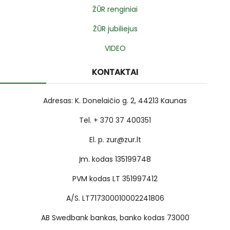
ŽŪR renginiai
ŽŪR jubiliejus
VIDEO
KONTAKTAI
Adresas: K. Donelaičio g. 2, 44213 Kaunas
Tel. + 370 37 400351
El. p. zur@zur.lt
Įm. kodas 135199748
PVM kodas LT 351997412
A/S. LT717300010002241806
AB Swedbank bankas, banko kodas 73000