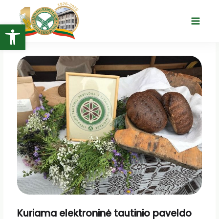
Pereiti
prie
Open toolbar
Main
turinio
Menu
Kuriama elektroninė tautinio paveldo