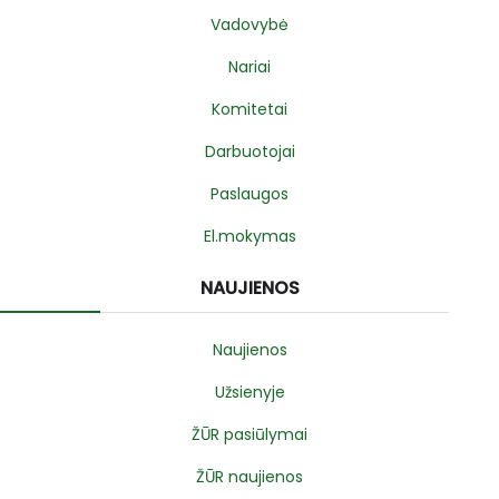
Vadovybė
Nariai
Komitetai
Darbuotojai
Paslaugos
El.mokymas
NAUJIENOS
Naujienos
Užsienyje
ŽŪR pasiūlymai
ŽŪR naujienos