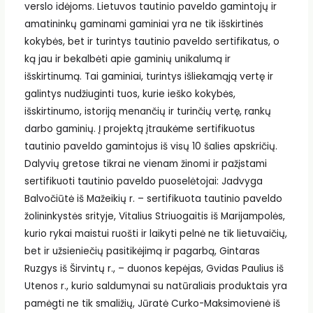
verslo idėjoms. Lietuvos tautinio paveldo gamintojų ir
amatininkų gaminami gaminiai yra ne tik išskirtinės
kokybės, bet ir turintys tautinio paveldo sertifikatus, o
ką jau ir bekalbėti apie gaminių unikalumą ir
išskirtinumą. Tai gaminiai, turintys išliekamąją vertę ir
galintys nudžiuginti tuos, kurie ieško kokybės,
išskirtinumo, istoriją menančių ir turinčių vertę, rankų
darbo gaminių. Į projektą įtraukėme sertifikuotus
tautinio paveldo gamintojus iš visų 10 šalies apskričių.
Dalyvių gretose tikrai ne vienam žinomi ir pažįstami
sertifikuoti tautinio paveldo puoselėtojai: Jadvyga
Balvočiūtė iš Mažeikių r. – sertifikuota tautinio paveldo
žolininkystės srityje, Vitalius Striuogaitis iš Marijampolės,
kurio rykai maistui ruošti ir laikyti pelnė ne tik lietuvaičių,
bet ir užsieniečių pasitikėjimą ir pagarbą, Gintaras
Ruzgys iš Širvintų r., – duonos kepėjas, Gvidas Paulius iš
Utenos r., kurio saldumynai su natūraliais produktais yra
pamėgti ne tik smaližių, Jūratė Curko-Maksimovienė iš