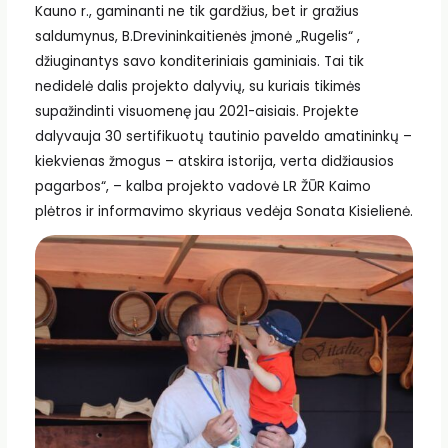
Kauno r., gaminanti ne tik gardžius, bet ir gražius
saldumynus, B.Drevininkaitienės įmonė „Rugelis“ ,
džiuginantys savo konditeriniais gaminiais. Tai tik
nedidelė dalis projekto dalyvių, su kuriais tikimės
supažindinti visuomenę jau 2021-aisiais. Projekte
dalyvauja 30 sertifikuotų tautinio paveldo amatininkų –
kiekvienas žmogus – atskira istorija, verta didžiausios
pagarbos“, – kalba projekto vadovė LR ŽŪR Kaimo
plėtros ir informavimo skyriaus vedėja Sonata Kisielienė.