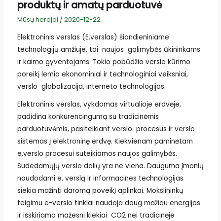
produktų ir amatų parduotuvė
Mūsų herojai
/
2020-12-22
Elektroninis verslas (E.verslas) šiandieniniame
technologijų amžiuje, tai naujos galimybės ūkininkams
ir kaimo gyventojams. Tokio pobūdžio verslo kūrimo
poreikį lemia ekonominiai ir technologiniai veiksniai,
verslo globalizacija, interneto technologijos.
Elektroninis verslas, vykdomas virtualioje erdvėje,
padidina konkurencingumą su tradicinėmis
parduotuvėmis, pasitelkiant verslo procesus ir verslo
sistemas į elektroninę erdvę. Kiekvienam paminėtam
e.verslo procesui suteikiamos naujos galimybės.
Sudedamųjų verslo dalių yra ne viena. Dauguma įmonių
naudodami e. verslą ir informacines technologijas
siekia mažinti daromą poveikį aplinkai. Mokslininkų
teigimu e-verslo tinklai naudoja daug mažiau energijos
ir išskiriama mažesni kiekiai CO2 nei tradicinėje