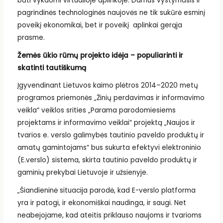
būti vykdomi virtualioje aplinkoje. Darnus vystymasis ir
pagrindinės technologinės naujovės ne tik sukūrė esminį
poveikį ekonomikai, bet ir poveikį aplinkai gerąja
prasme.
Žemės ūkio rūmų projekto idėja – populiarinti ir
skatinti tautiškumą
Įgyvendinant Lietuvos kaimo plėtros 2014–2020 metų
programos priemonės „Žinių perdavimas ir informavimo
veikla“ veiklos srities „Parama parodomiesiems
projektams ir informavimo veiklai“ projektą „Naujos ir
tvarios e. verslo galimybės tautinio paveldo produktų ir
amatų gamintojams“ bus sukurta efektyvi elektroninio
(E.verslo) sistema, skirta tautinio paveldo produktų ir
gaminių prekybai Lietuvoje ir užsienyje.
„Šiandieninė situacija parodė, kad E-verslo platforma
yra ir patogi, ir ekonomiškai naudinga, ir saugi. Net
neabejojame, kad ateitis priklauso naujoms ir tvarioms