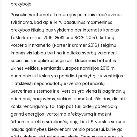
prekyboje.
Pasaulinės interneto komercijos priimtais skaičiavimais
tvirtinama, kad apie 14 % pasaulinės mažmeninės
prekybos išlaidų bus vykdoma per interneto kanalus
(eMarketer Inc. 2016; GeSI and BCG 2015). Autorių
Porterio ir Kramerio (Porter ir Kramer 2016) teigimu
įmonės vis labiau tvirtina ir atlieka svarbų vaidmenį
socialiniais ir aplinkosauginiais klausimais būtent iš
ūkinės veiklos. Remiantis Europos Komisijos 2016 m.
duomenimis tikslas yra padidinti prekybą ir investicijas
ir atskleisti nepanaudotą e-verslo potencialą.
Serverinės sistemos ir e. verslas yra viena iš pagrindinių
priemonių naujovėms, siekiant sumažinti išlaidas, didinti
konkurencingumą. Tai taip pat turi didelį potencialą
gerinti energijos vartojimo efektyvumą ir mažinti
šiltnamio efektą sukeliančių dujų kiekį. E. verslas sukuria
naujas galimybes kiekvienam verslo procesui, kurie gali