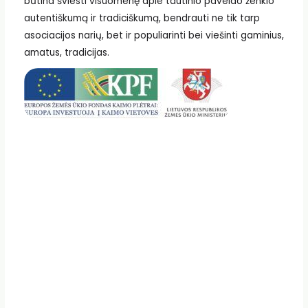
būtina šviesti visuomenę apie tautinio paveldo ženklo
autentiškumą ir tradiciškumą, bendrauti ne tik tarp
asociacijos narių, bet ir populiarinti bei viešinti gaminius,
amatus, tradicijas.