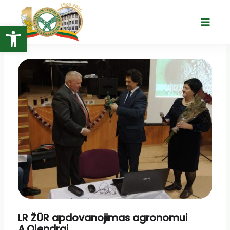
Pereiti
prie
Open toolbar
Main
turinio
Menu
LR ŽŪR apdovanojimas agronomui
A.Olendrai