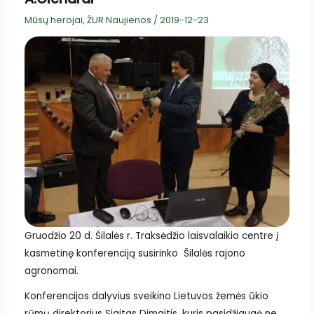
Mūsų herojai
,
ŽUR Naujienos
/
2019-12-23
Gruodžio 20 d. Šilalės r. Traksėdžio laisvalaikio centre į
kasmetinę konferenciją susirinko Šilalės rajono
agronomai.
Konferencijos dalyvius sveikino Lietuvos žemės ūkio
rūmų direktorius Sigitas Dimaitis, kuris pasidžiaugė ne