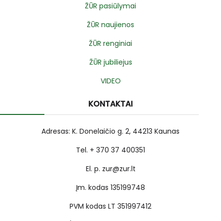
ŽŪR pasiūlymai
ŽŪR naujienos
ŽŪR renginiai
ŽŪR jubiliejus
VIDEO
KONTAKTAI
Adresas: K. Donelaičio g. 2, 44213 Kaunas
Tel. + 370 37 400351
El. p. zur@zur.lt
Įm. kodas 135199748
PVM kodas LT 351997412