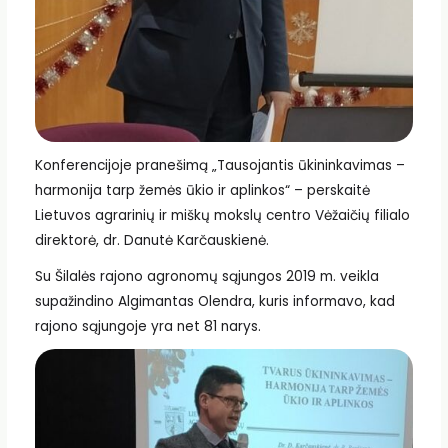
Konferencijoje pranešimą „Tausojantis ūkininkavimas –
harmonija tarp žemės ūkio ir aplinkos“ – perskaitė
Lietuvos agrarinių ir miškų mokslų centro Vėžaičių filialo
direktorė, dr. Danutė Karčauskienė.
Su Šilalės rajono agronomų sąjungos 2019 m. veikla
supažindino Algimantas Olendra, kuris informavo, kad
rajono sąjungoje yra net 81 narys.