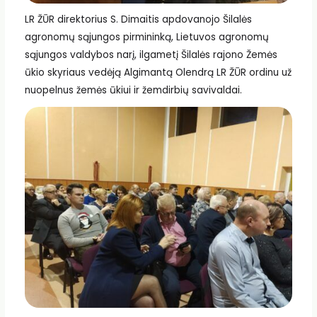
LR ŽŪR direktorius S. Dimaitis apdovanojo Šilalės
agronomų sąjungos pirmininką, Lietuvos agronomų
sąjungos valdybos narį, ilgametį Šilalės rajono Žemės
ūkio skyriaus vedėją Algimantą Olendrą LR ŽŪR ordinu už
nuopelnus žemės ūkiui ir žemdirbių savivaldai.