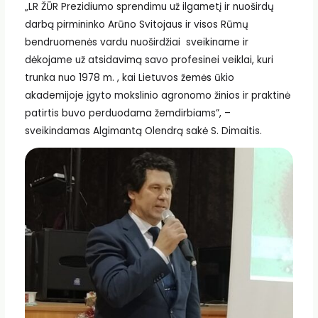
„LR ŽŪR Prezidiumo sprendimu už ilgametį ir nuoširdų
darbą pirmininko Arūno Svitojaus ir visos Rūmų
bendruomenės vardu nuoširdžiai sveikiname ir
dėkojame už atsidavimą savo profesinei veiklai, kuri
trunka nuo 1978 m. , kai Lietuvos žemės ūkio
akademijoje įgyto mokslinio agronomo žinios ir praktinė
patirtis buvo perduodama žemdirbiams”, –
sveikindamas Algimantą Olendrą sakė S. Dimaitis.