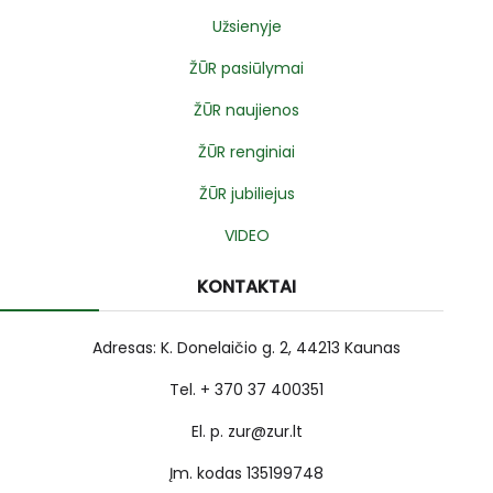
Užsienyje
ŽŪR pasiūlymai
ŽŪR naujienos
ŽŪR renginiai
ŽŪR jubiliejus
VIDEO
KONTAKTAI
Adresas: K. Donelaičio g. 2, 44213 Kaunas
Tel. + 370 37 400351
El. p. zur@zur.lt
Įm. kodas 135199748