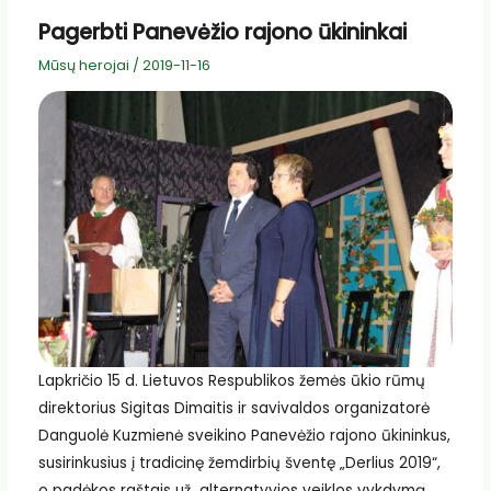
Pagerbti Panevėžio rajono ūkininkai
Mūsų herojai
/
2019-11-16
Lapkričio 15 d. Lietuvos Respublikos žemės ūkio rūmų
direktorius Sigitas Dimaitis ir savivaldos organizatorė
Danguolė Kuzmienė sveikino Panevėžio rajono ūkininkus,
susirinkusius į tradicinę žemdirbių šventę „Derlius 2019“,
o padėkos raštais už alternatyvios veiklos vykdymą