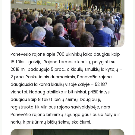
Panevėžio rajone apie 700 ūkininkų laiko daugiau kaip
18 tūkst. galvijų. Rajono fermose kiaulių, palyginti su
2018 m., padaugėjo 5 proc., o kiaulių smulkių laikytojų –
2 proc. Paskutiniais duomenimis, Panevėžio rajone
daugiausia laikoma kiaulių visoje šalyje – 52 187
vienetai. Nedaug atsilieka ir bitininkai, prižiūrintys
daugiau kaip 8 tūkst. bičių šeimų. Daugiau jų
registruota tik Vilniaus rajono savivaldybėje, nors
Panevėžio rajono bitininkų sąjunga gausiausia šalyje ir
narių, ir prižiūrimų bičių šeimų skaičiumi.