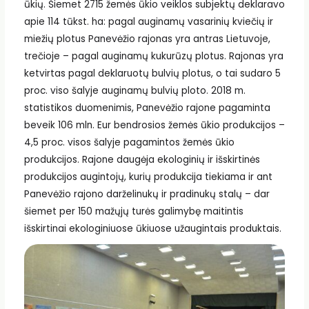
ūkių. Šiemet 2715 žemės ūkio veiklos subjektų deklaravo
apie 114 tūkst. ha: pagal auginamų vasarinių kviečių ir
miežių plotus Panevėžio rajonas yra antras Lietuvoje,
trečioje – pagal auginamų kukurūzų plotus. Rajonas yra
ketvirtas pagal deklaruotų bulvių plotus, o tai sudaro 5
proc. viso šalyje auginamų bulvių ploto. 2018 m.
statistikos duomenimis, Panevėžio rajone pagaminta
beveik 106 mln. Eur bendrosios žemės ūkio produkcijos –
4,5 proc. visos šalyje pagamintos žemės ūkio
produkcijos. Rajone daugėja ekologinių ir išskirtinės
produkcijos augintojų, kurių produkcija tiekiama ir ant
Panevėžio rajono darželinukų ir pradinukų stalų – dar
šiemet per 150 mažųjų turės galimybę maitintis
išskirtinai ekologiniuose ūkiuose užaugintais produktais.