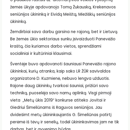
žemės ūkyje apdovanojo Tomą Žukauską, Krekenavos
seniūnijos ūkininką ir Eividą Meištą, Miežiškių seniūnijos
ūkininką.
Žemdirbiai savo darbu garsina ne rajoną, bet ir Lietuvą.
Be žemės ūkio sektoriaus sunku įsivaizduoti Panevėžio
kraštą, čia kuriamos darbo vietos, sprendžiami
socialiniai ir kultūriniai klausimai.
Šventėje buvo apdovanoti šauniausi Panevėžio rajono
ūkininkai, kurių atranka, kaip sako LR ŽŪR savivaldos
organizatorė D. Kuzmienė, nebuvo lengva užduotis.
Rajone daug ūkininkų tvarkosi šauniai, prižiūri savo
techniką, puoselėja savo namų aplinką. Visgi pirmoji
vieta „Metų ūkis 2019“ konkurse atiteko Jovitai ir
Giedriui Šimeliūnams iš Raguvos seniūnijos. Jau
dvidešimt metų ūkininkaujantis G. Šimeliūnas patirtį
perėmė iš tėvų ir senelių, todėl ūkininkavimas jam ne tik
darbas, bet ir gyvenimo būdas.