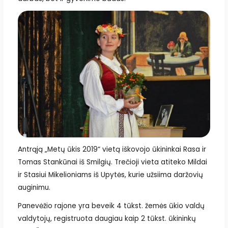
Antrąją „Metų ūkis 2019“ vietą iškovojo ūkininkai Rasa ir
Tomas Stankūnai iš Smilgių. Trečioji vieta atiteko Mildai
ir Stasiui Mikelioniams iš Upytės, kurie užsiima daržovių
auginimu.
Panevėžio rajone yra beveik 4 tūkst. žemės ūkio valdų
valdytojų, registruota daugiau kaip 2 tūkst. ūkininkų