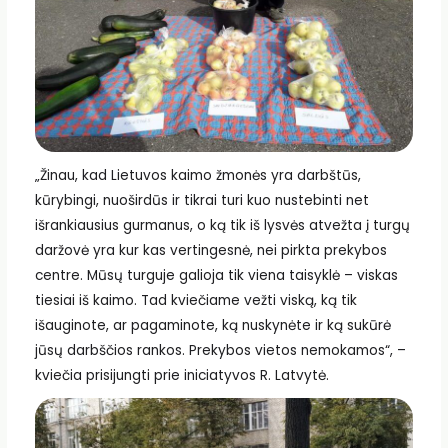
„Žinau, kad Lietuvos kaimo žmonės yra darbštūs,
kūrybingi, nuoširdūs ir tikrai turi kuo nustebinti net
išrankiausius gurmanus, o ką tik iš lysvės atvežta į turgų
daržovė yra kur kas vertingesnė, nei pirkta prekybos
centre. Mūsų turguje galioja tik viena taisyklė – viskas
tiesiai iš kaimo. Tad kviečiame vežti viską, ką tik
išauginote, ar pagaminote, ką nuskynėte ir ką sukūrė
jūsų darbščios rankos. Prekybos vietos nemokamos“, –
kviečia prisijungti prie iniciatyvos R. Latvytė.