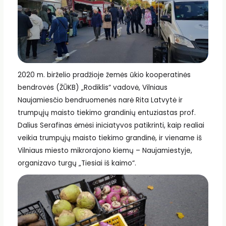
2020 m. birželio pradžioje žemės ūkio kooperatinės
bendrovės (ŽŪKB) „Rodiklis“ vadovė, Vilniaus
Naujamiesčio bendruomenės narė Rita Latvytė ir
trumpųjų maisto tiekimo grandinių entuziastas prof.
Dalius Serafinas ėmėsi iniciatyvos patikrinti, kaip realiai
veikia trumpųjų maisto tiekimo grandinė, ir viename iš
Vilniaus miesto mikrorajono kiemų – Naujamiestyje,
organizavo turgų „Tiesiai iš kaimo“.