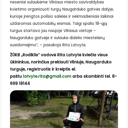
neseniai sulaukėme Vilniaus miesto savivaldybės
kvietimo organizuoti turgų Naugarduko gatvės dalyje,
kurioje įrengtos poilsio salelės ir sekmadieniais laikinai
uždaromas automobilių eismas. Taigi spalio 18-ąją
turgus startavo jau naujoje Vilniaus vietoje –
Naugarduko gatvėje ir sulaukė didelio miestelėnų
susidomėjimo“, – pasakoja Rita Latvytė.
ŽŪKB „Rodiklis“ vadovė Rita Latvytė kviečia visus
ūkininkus, norinčius prekiauti Vilniuje, Naugarduko
turguje, registruotis ir kreiptis el.
paštu
latvyte.rita@gmail.com
arba skambinti tel. 8-
699 18144