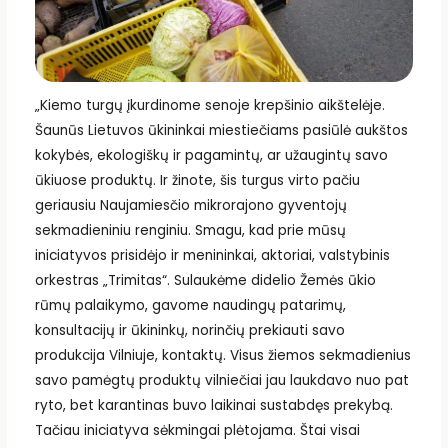
„Kiemo turgų įkurdinome senoje krepšinio aikštelėje.
Šaunūs Lietuvos ūkininkai miestiečiams pasiūlė aukštos
kokybės, ekologiškų ir pagamintų, ar užaugintų savo
ūkiuose produktų. Ir žinote, šis turgus virto pačiu
geriausiu Naujamiesčio mikrorajono gyventojų
sekmadieniniu renginiu. Smagu, kad prie mūsų
iniciatyvos prisidėjo ir menininkai, aktoriai, valstybinis
orkestras „Trimitas“. Sulaukėme didelio Žemės ūkio
rūmų palaikymo, gavome naudingų patarimų,
konsultacijų ir ūkininkų, norinčių prekiauti savo
produkcija Vilniuje, kontaktų. Visus žiemos sekmadienius
savo pamėgtų produktų vilniečiai jau laukdavo nuo pat
ryto, bet karantinas buvo laikinai sustabdęs prekybą.
Tačiau iniciatyva sėkmingai plėtojama. Štai visai