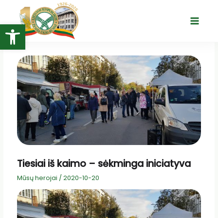
Pereiti
prie
Open toolbar
Main
turinio
Menu
Tiesiai iš kaimo – sėkminga iniciatyva
Mūsų herojai
/
2020-10-20