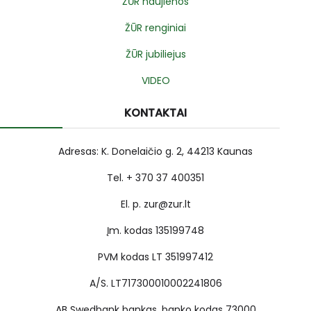
ŽŪR naujienos
ŽŪR renginiai
ŽŪR jubiliejus
VIDEO
KONTAKTAI
Adresas: K. Donelaičio g. 2, 44213 Kaunas
Tel. + 370 37 400351
El. p. zur@zur.lt
Įm. kodas 135199748
PVM kodas LT 351997412
A/S. LT717300010002241806
AB Swedbank bankas, banko kodas 73000