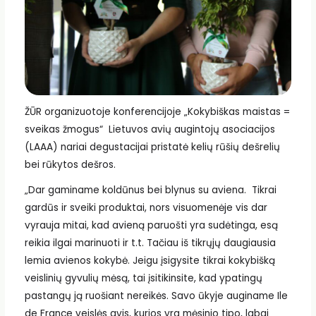
ŽŪR organizuotoje konferencijoje „Kokybiškas maistas =
sveikas žmogus“ Lietuvos avių augintojų asociacijos
(LAAA) nariai degustacijai pristatė kelių rūšių dešrelių
bei rūkytos dešros.
„Dar gaminame koldūnus bei blynus su aviena. Tikrai
gardūs ir sveiki produktai, nors visuomenėje vis dar
vyrauja mitai, kad avieną paruošti yra sudėtinga, esą
reikia ilgai marinuoti ir t.t. Tačiau iš tikrųjų daugiausia
lemia avienos kokybė. Jeigu įsigysite tikrai kokybišką
veislinių gyvulių mėsą, tai įsitikinsite, kad ypatingų
pastangų ją ruošiant nereikės. Savo ūkyje auginame Ile
de France veislės avis, kurios yra mėsinio tipo, labai