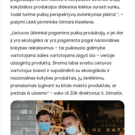
kokybiškos produkcijos didesnius kiekius surasti sunku,
todėl turime puikią perspektyvą avininkystės plėtrai “, –
pažymi LAAA pirmininkė Gintarė Kisielienė.
„Lietuvos ūkininkai pagamina puikią produkciją, o jei dar
ji yra ekologiška ar yra pagaminta pagal nacionalinės
kokybės reikalavimus – tai puikiausia galimybė
vartotojams šalies vartotojams įsigyti čia – vietoje
užaugintą produktą. Žinoma labai svarbu Lietuvos
vartotojus šviesti ir supažindinti su ekologiškais ir
nacionalinės kokybės produktais, jų ženklinimu,
pranašumais lyginant su kitais maisto produktais, ar
įvežtais iš užsienio“ – sako LR ŽŪR direktorius S. Dimaitis.