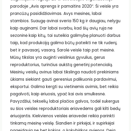
parodoje „Avis aprengs ir pamaitins 2020“. Ši veislė yra
prancūzų pasididžiavimas. Avys mėsinės, labai
stambios. Suaugę avinai sveria 150 kg ir daugiau, nelygu
kaip auginami. Dar labai svarbu, kad šių avių ruja ne
sezoninė kaip kitų, tai suteikia galimybę planuoti darbus
taip, kad produkciją galima būtų pateikti ne tik rudenį,
bet ir pavasarį, vasarą. Šarolė veislė taip pat mėsinė.
Mūsų tikslas yra auginti veislinius gyvulius, gerus
reproduktorius, turinčius aukštą genetinį potencialą.
Mėsinių veislių avinus labai tikslinga naudoti prekiniams
ūkiams siekiant gauti geresnius palikuonis pardavimui,
eksportui. Galima kergti su vietinėmis avimis, bet reikia
pagalvoti, kaip ėriuosis, ypač kai avis smulkesnė.
Pavyzdžiui, tekselių labai plačios galvos, todėl sukergus
su šios veislės reproduktoriais ėriavedėms gali kilti bėdų
ėriuojantis. Kiekvienos veislės ėriavedei reikia parinkti
tinkamą mėsinę veislę. Šiandien ir pirkėjai, ir supirkėjai
pageidauja ne bet kokios, o kokybiškos avienos. Deja,