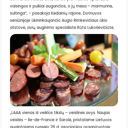
vaisingos ir puikiai augančios, o jų mėsa – marmurinė,
sultinga“, – pasakoja Kėdainių rajone, Dotnuvos
seniūnijoje ūkininkaujančio Augio Rimkevičiaus ūkio
atstovė, avių auginimo specialistė Rūta Lukoševičiūtė.
„LAAA vienas iš veiklos tikslų – veislinės avys. Naujas
veisles – Ile-de-France ir Šarolė, pristatėme Lietuvos
augintojams rugsėjo 26 d. asociacijos organizuotoje