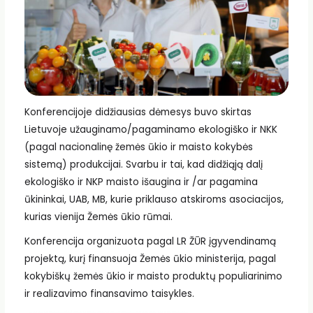
Konferencijoje didžiausias dėmesys buvo skirtas
Lietuvoje užauginamo/pagaminamo ekologiško ir NKK
(pagal nacionalinę žemės ūkio ir maisto kokybės
sistemą) produkcijai. Svarbu ir tai, kad didžiąją dalį
ekologiško ir NKP maisto išaugina ir /ar pagamina
ūkininkai, UAB, MB, kurie priklauso atskiroms asociacijos,
kurias vienija Žemės ūkio rūmai.
Konferencija organizuota pagal LR ŽŪR įgyvendinamą
projektą, kurį finansuoja Žemės ūkio ministerija, pagal
kokybiškų žemės ūkio ir maisto produktų populiarinimo
ir realizavimo finansavimo taisykles.