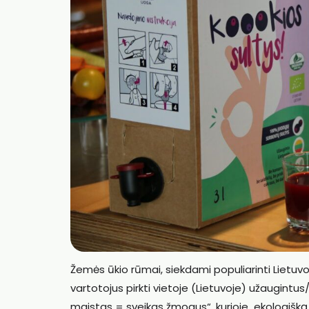
Žemės ūkio rūmai, siekdami populiarinti Liet
vartotojus pirkti vietoje (Lietuvoje) užaugint
maistas = sveikas žmogus“, kurioje ekologišką