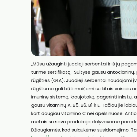
„Mūsų užauginti juodieji serbentai ir iš jų pag
turime sertifikatą. Sultyse gausu antocianinų,
rūgšties (GLA). Juodieji serbentai naudojami į
rūgštumo gali būti maišomi su kitais vaisiais ar
imuninę sistemą, kraujotaką, pagerinti inkstų, 
gausu vitaminų A, B5, B6, B1 ir E. Tačiau jie la
kart daugiau vitamino C nei apelsinuose. Anti
metais su savo produkcija dalyvavome parodoje „
Džiaugiamės, kad sulaukėme susidomėjimo. Taip