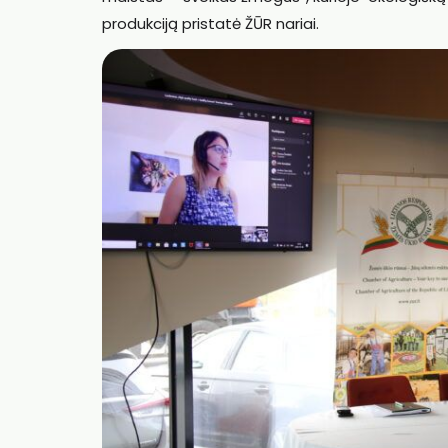
produkciją pristatė ŽŪR nariai.