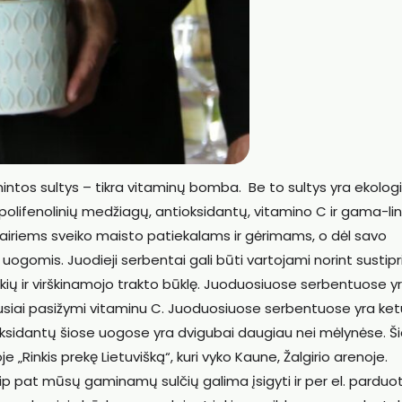
amintos sultys – tikra vitaminų bomba. Be to sultys yra ekologi
 polifenolinių medžiagų, antioksidantų, vitamino C ir gama-li
vairiems sveiko maisto patiekalams ir gėrimams, o dėl savo
 uogomis. Juodieji serbentai gali būti vartojami norint sustipri
akių ir virškinamojo trakto būklę. Juoduosiuose serbentuose y
biausiai pasižymi vitaminu C. Juoduosiuose serbentuose yra ket
oksidantų šiose uogose yra dvigubai daugiau nei mėlynėse. Ši
Rinkis prekę Lietuvišką“, kuri vyko Kaune, Žalgirio arenoje.
 pat mūsų gaminamų sulčių galima įsigyti ir per el. parduo