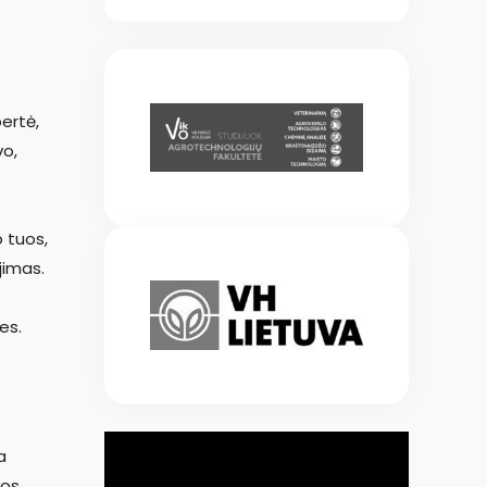
ertė,
vo,
 tuos,
jimas.
t
es.
a
gos