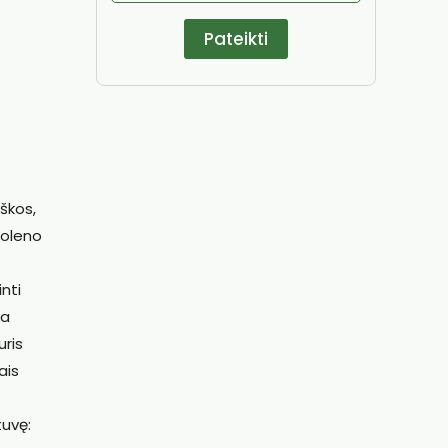
škos,
noleno
nti
ra
uris
ais
tuvę: