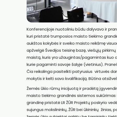
Konferencijoje nuotoliniu būdu dalyvavo ir pran
kuri pristatė trumposios maisto tiekimo grand
aukštos kokybės ir sveiko maisto reikšmę visu
apžvelgė Švedijos teisinę bazę, viešųjų pirkimų
maistą, kuris yra užaugintas/pagamintas kuo a
kurie pagaminti savoje šalyje (vietinius). Pran
Čia reikalinga pasitelkti patyrusius virtuvės dar
mokytis ir kelti savo kvalifikaciją. Būtina atsiž
Žemės ūkio rūmų inicijuotą ir pradėtą įgyvendi
maisto tiekimo grandinės sistemos sukūrimas i
grandinę pristatė LR ŽŪR Projektų poskyrio vedėj
sujungus mokslininkų, ŽŪR bei ūkininkų žinias, pa
žemės ūkio subjektai galėtų be tarpininkų tiek