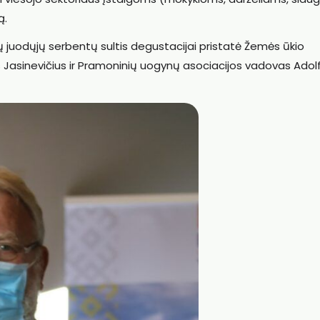
ą.
ų juodųjų serbentų sultis degustacijai pristatė Žemės ūkio
Jasinevičius ir Pramoninių uogynų asociacijos vadovas Adol