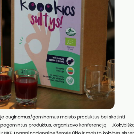
uvoje auginamus/gaminamus maisto produktus bei skatinti
us/pagamintus produktus, organizavo konferenciją – „Kokybišk
 ir NKP (pagal nacionalinę žemės ūkio ir maisto kokybės sist