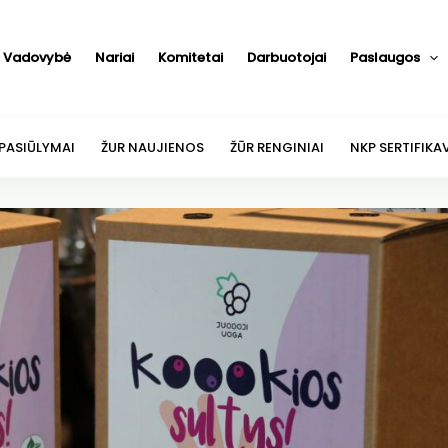
Vadovybė
Nariai
Komitetai
Darbuotojai
Paslaugos
 PASIŪLYMAI
ŽUR NAUJIENOS
ŽŪR RENGINIAI
NKP SERTIFIKA