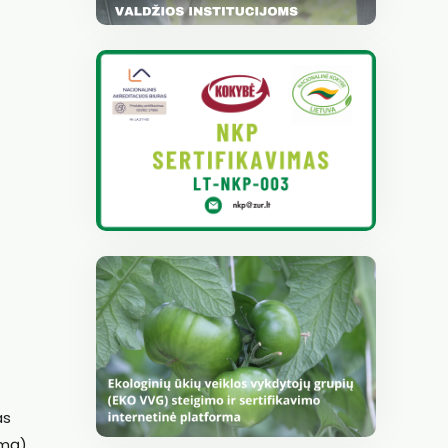
as
emą)