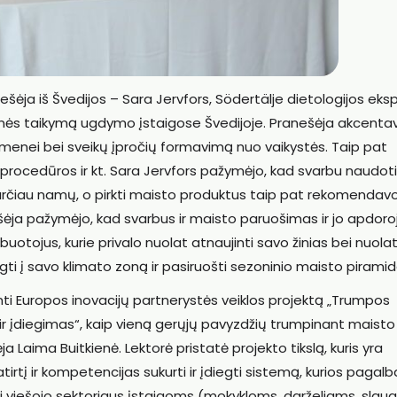
ešėja iš Švedijos – Sara Jervfors, Södertälje dietologijos eksp
inės taikymą ugdymo įstaigose Švedijoje. Pranešėja akcenta
omenei bei sveikų įpročių formavimą nuo vaikystės. Taip pat
 procedūros ir kt. Sara Jervfors pažymėjo, kad svarbu naudoti
rčiau namų, o pirkti maisto produktus taip pat rekomendavo
ešėja pažymėjo, kad svarbus ir maisto paruošimas ir jo apdoro
buotojus, kurie privalo nuolat atnaujinti savo žinias bei nuola
velgti į savo klimato zoną ir pasiruošti sezoninio maisto piramid
nti Europos inovacijų partnerystės veiklos projektą „Trumpos
r įdiegimas“, kaip vieną gerųjų pavyzdžių trumpinant maisto
a Laima Buitkienė. Lektorė pristatė projekto tikslą, kuris yra
tirtį ir kompetencijas sukurti ir įdiegti sistemą, kurios pagalb
ti viešojo sektoriaus įstaigoms (mokykloms, darželiams, slau