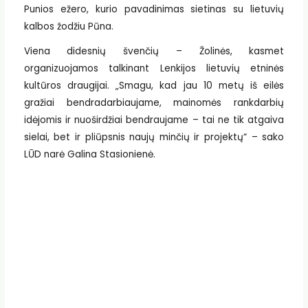
Punios ežero, kurio pavadinimas sietinas su lietuvių
kalbos žodžiu Pūna.
Viena didesnių švenčių – Žolinės, kasmet
organizuojamos talkinant Lenkijos lietuvių etninės
kultūros draugijai. „Smagu, kad jau 10 metų iš eilės
gražiai bendradarbiaujame, mainomės rankdarbių
idėjomis ir nuoširdžiai bendraujame – tai ne tik atgaiva
sielai, bet ir pliūpsnis naujų minčių ir projektų“ – sako
LŪD narė Galina Stasionienė.