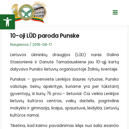
Pereiti
prie
Open toolbar
Main
turinio
Menu
10-oji LŪD paroda Punske
Naujienos
/
2016-08-17
Lietuvos ūkininkių draugijos (LŪD) narės Galina
Stasionienė ir Danutė Tamašauskienė jau 10-ąjį kartą
dalyvavo Punsko lietuvių organizuotoje Žolinių šventėje.
Punskas – gyvenvietė Lenkijos šiaurės rytuose, Punsko
valsčiuje, Seinų apskrityje, kuriame yra per tūkstantį
gyventojų, iš kurių 75 proc.– lietuviai. Čia veikia Lenkijos
lietuvių kultūros centras, vaikų darželis, pagrindinė
mokykla ir gimnazija, licėjus, spaustuvė, leidykla, Lietuvių
kultūros namai.
Tikėtina, kad kaimo pavadinimas kilęs nuo šalia esančio