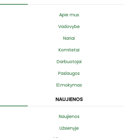
Apie mus
Vadovybė
Nariai
Komitetai
Darbuotojai
Paslaugos
El.mokymas
NAUJIENOS
Naujienos
Užsienyje