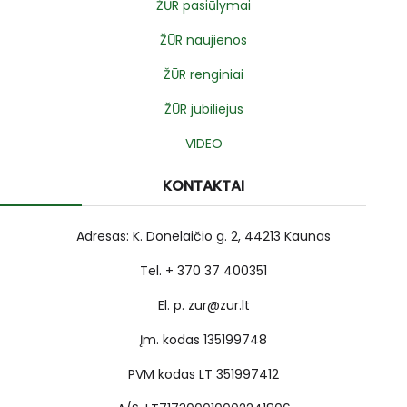
ŽŪR pasiūlymai
ŽŪR naujienos
ŽŪR renginiai
ŽŪR jubiliejus
VIDEO
KONTAKTAI
Adresas: K. Donelaičio g. 2, 44213 Kaunas
Tel. + 370 37 400351
El. p. zur@zur.lt
Įm. kodas 135199748
PVM kodas LT 351997412