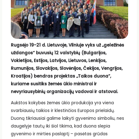
Rugsėjo 19-21 d. Lietuvoje, Vilniuje vyks už „geležinės
uždangos“ buvusių 12 valstybių (Bulgarijos,
Vokietijos, Estijos, Latvijos, Lietuvos, Lenkijos,
Rumunijos, Slovakijos, Slovėnijos, Čekijos, Vengrijos,
Kroatijos) bendras projektas „Taikos duona“,
kuriame susitiks žemės ūkio ministrai ir
nevyriausybinių organizacijų vadovai ir atstovai.
Aukštos kokybės žemės ūkio produkcija yra viena
svarbiausių taikios ir klestinčios Europos prielaidų.
Duoną tikriausiai galime laikyti gyvenimo simboliu, nes
daugelyje tautų iki šiol tikima, kad duona slepia
gyvenimo ir mirties paslaptį – pasėtas grūdas