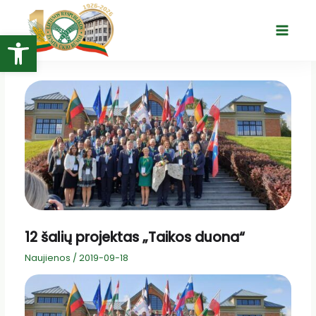
Pereiti
prie
Open toolbar
Main
turinio
Menu
12 šalių projektas „Taikos duona“
Naujienos
/
2019-09-18