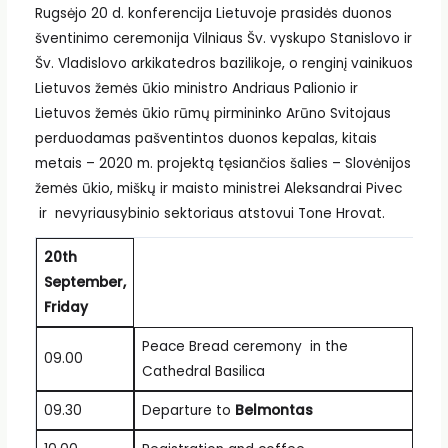
Rugsėjo 20 d. konferencija Lietuvoje prasidės duonos
šventinimo ceremonija Vilniaus Šv. vyskupo Stanislovo ir
Šv. Vladislovo arkikatedros bazilikoje, o renginį vainikuos
Lietuvos žemės ūkio ministro Andriaus Palionio ir
Lietuvos žemės ūkio rūmų pirmininko Arūno Svitojaus
perduodamas pašventintos duonos kepalas, kitais
metais – 2020 m. projektą tęsiančios šalies – Slovėnijos
žemės ūkio, miškų ir maisto ministrei Aleksandrai Pivec
ir nevyriausybinio sektoriaus atstovui Tone Hrovat.
20th
September,
Friday
Peace Bread ceremony in the
09.00
Cathedral Basilica
09.30
Departure to
Belmontas