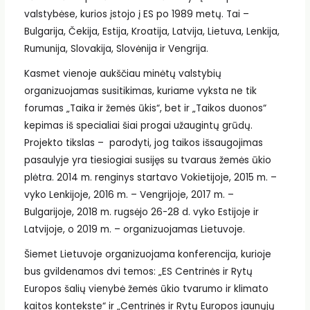
valstybėse, kurios įstojo į ES po 1989 metų. Tai –
Bulgarija, Čekija, Estija, Kroatija, Latvija, Lietuva, Lenkija,
Rumunija, Slovakija, Slovėnija ir Vengrija.
Kasmet vienoje aukščiau minėtų valstybių
organizuojamas susitikimas, kuriame vyksta ne tik
forumas „Taika ir žemės ūkis“, bet ir „Taikos duonos“
kepimas iš specialiai šiai progai užaugintų grūdų.
Projekto tikslas – parodyti, jog taikos išsaugojimas
pasaulyje yra tiesiogiai susijęs su tvaraus žemės ūkio
plėtra. 2014 m. renginys startavo Vokietijoje, 2015 m. –
vyko Lenkijoje, 2016 m. – Vengrijoje, 2017 m. –
Bulgarijoje, 2018 m. rugsėjo 26-28 d. vyko Estijoje ir
Latvijoje, o 2019 m. – organizuojamas Lietuvoje.
Šiemet Lietuvoje organizuojama konferencija, kurioje
bus gvildenamos dvi temos: „ES Centrinės ir Rytų
Europos šalių vienybė žemės ūkio tvarumo ir klimato
kaitos kontekste“ ir „Centrinės ir Rytų Europos jaunųjų