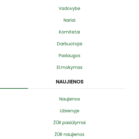
Vadovybė
Nariai
Komitetai
Darbuotojai
Paslaugos
El.mokymas
NAUJIENOS
Naujienos
Užsienyje
ŽŪR pasiūlymai
ŽŪR naujienos