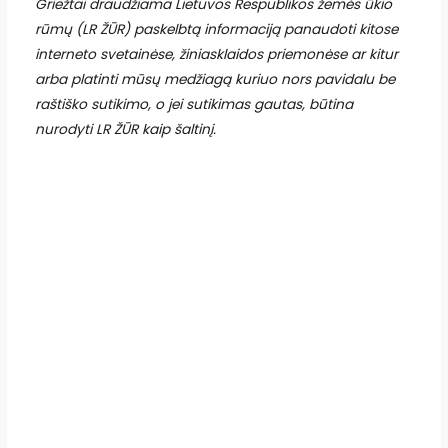
Griežtai draudžiama Lietuvos Respublikos žemės ūkio
rūmų (LR ŽŪR) paskelbtą informaciją panaudoti kitose
interneto svetainėse, žiniasklaidos priemonėse ar kitur
arba platinti mūsų medžiagą kuriuo nors pavidalu be
raštiško sutikimo, o jei sutikimas gautas, būtina
nurodyti LR ŽŪR kaip šaltinį.