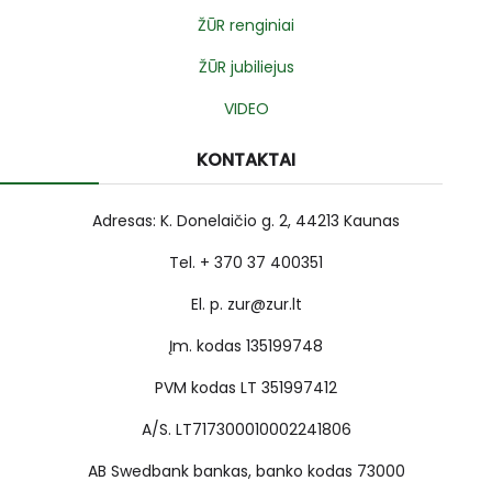
ŽŪR renginiai
ŽŪR jubiliejus
VIDEO
KONTAKTAI
Adresas: K. Donelaičio g. 2, 44213 Kaunas
Tel. + 370 37 400351
El. p. zur@zur.lt
Įm. kodas 135199748
PVM kodas LT 351997412
A/S. LT717300010002241806
AB Swedbank bankas, banko kodas 73000