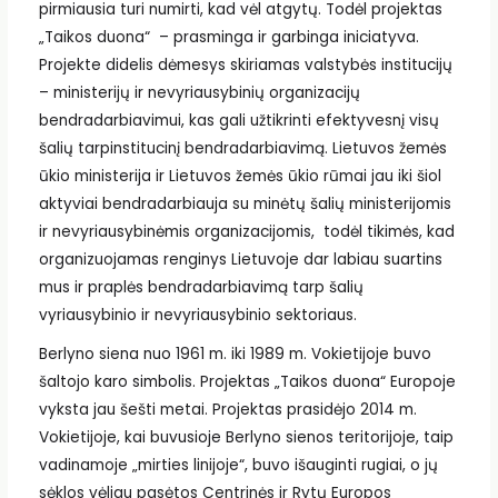
pirmiausia turi numirti, kad vėl atgytų. Todėl projektas
„Taikos duona“ – prasminga ir garbinga iniciatyva.
Projekte didelis dėmesys skiriamas valstybės institucijų
– ministerijų ir nevyriausybinių organizacijų
bendradarbiavimui, kas gali užtikrinti efektyvesnį visų
šalių tarpinstitucinį bendradarbiavimą. Lietuvos žemės
ūkio ministerija ir Lietuvos žemės ūkio rūmai jau iki šiol
aktyviai bendradarbiauja su minėtų šalių ministerijomis
ir nevyriausybinėmis organizacijomis, todėl tikimės, kad
organizuojamas renginys Lietuvoje dar labiau suartins
mus ir praplės bendradarbiavimą tarp šalių
vyriausybinio ir nevyriausybinio sektoriaus.
Berlyno siena nuo 1961 m. iki 1989 m. Vokietijoje buvo
šaltojo karo simbolis. Projektas „Taikos duona“ Europoje
vyksta jau šešti metai. Projektas prasidėjo 2014 m.
Vokietijoje, kai buvusioje Berlyno sienos teritorijoje, taip
vadinamoje „mirties linijoje“, buvo išauginti rugiai, o jų
sėklos vėliau pasėtos Centrinės ir Rytų Europos