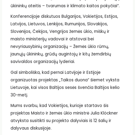
ūkininkų ateitis – tvarumas ir klimato kaitos pokyčiai“.
Konferencijoje diskutuos Bulgarijos, Vokietijos, Estijos,
Latvijos, Lietuvos, Lenkijos, Rumunijos, Slovakijos,
Slovėnijos, Čekijos, Vengrijos žemės ūkio, miškų ir
maisto ministerijų vadovai ir atstovai bei
nevyriausybinių organizacijų – Žemės ūkio rūmų,
jaunųjų ūkininkų, grūdų augintojų ir kitų žemdirbių
savivaldos organizacijų lyderiai.
Gal simboliška, kad pernai Latvijoje ir Estijoje
organizuotas projektas „Taikos duona“ šiemet vyksta
Lietuvoje, kai visos Baltijos sesės švenčia Baltijos kelio
30-metį.
Mums svarbu, kad Vokietijos, kurioje startavo šis
projektas Maisto ir žemės ūkio ministrė Julia Klöckner
atvyksta susitikti su projekto dalyviais iš 12 šalių ir
dalyvaus diskusijoje.