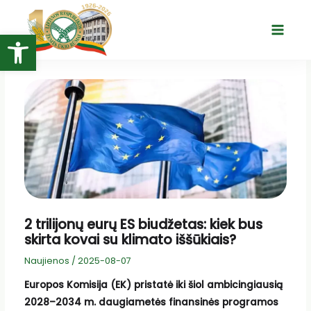
Pereiti
prie
Open toolbar
Main
turinio
Menu
2 trilijonų eurų ES biudžetas: kiek bus
skirta kovai su klimato iššūkiais?
Naujienos
/
2025-08-07
Europos Komisija (EK) pristatė iki šiol ambicingiausią
2028–2034 m. daugiametės finansinės programos