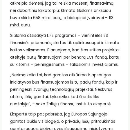
atkreipia dėmesį, jog tai reiškia mažesnį finansavimą
nei dabartiniu laikotarpiu: klimato tikslams anksčiau
buvo skirta 658 mlrd. eurų, o biologinei įvairovei – 113
mlrd. eurų.
Siūloma atsisakyti LIFE programos – vienintelės ES
finansinės priemonės, skirtos tik aplinkosaugai ir klimato
kaitos veiksmams. Planuojama, kad šios srities projektai
ateityje būtų finansuojami per bendrą ECF fondą, kartu
su kitomis – pelningesnėmis – žaliosiomis investicijomis.
„Nerimą kelia tai, kad gamtos atkūrimo ir apsaugos
iniciatyvos bus finansuojamos iš tų pačių fondų, kaip ir
pelningesni švariųjų technologijų projektai. Neskyrus
atskirų lėšų gamtai, kyla rizika, kad ši sritis liks
nuošalyje“, – sako Žaliųjų finansų instituto ekspertė.
Ekspertė taip pat pabrėžia, jog Europos Sąjungoje
gamtos būklė vis blogėja, o privačių lėšų pritraukimas
gamtosaugos, bioįvairovės išsaugojimo iniciatyvoms