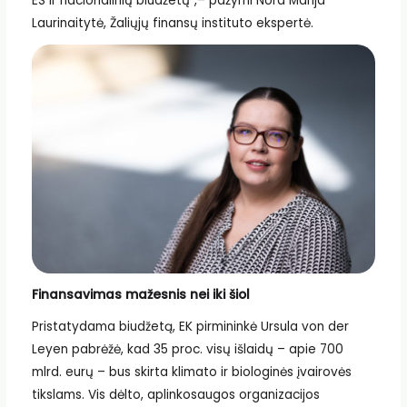
ES ir nacionalinių biudžetų”,– pažymi Nora Marija
Laurinaitytė, Žaliųjų finansų instituto ekspertė.
Finansavimas mažesnis nei iki šiol
Pristatydama biudžetą, EK pirmininkė Ursula von der
Leyen pabrėžė, kad 35 proc. visų išlaidų – apie 700
mlrd. eurų – bus skirta klimato ir biologinės įvairovės
tikslams. Vis dėlto, aplinkosaugos organizacijos