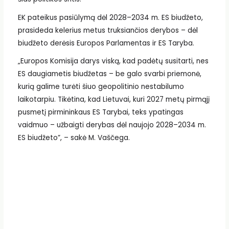
EK pateikus pasiūlymą dėl 2028–2034 m. ES biudžeto,
prasideda kelerius metus truksiančios derybos – dėl
biudžeto derėsis Europos Parlamentas ir ES Taryba.
„Europos Komisija darys viską, kad padėtų susitarti, nes
ES daugiametis biudžetas – be galo svarbi priemonė,
kurią galime turėti šiuo geopolitinio nestabilumo
laikotarpiu. Tikėtina, kad Lietuvai, kuri 2027 metų pirmąjį
pusmetį pirmininkaus ES Tarybai, teks ypatingas
vaidmuo – užbaigti derybas dėl naujojo 2028–2034 m.
ES biudžeto”, – sakė M. Vaščega.