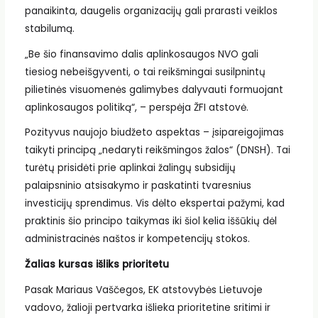
panaikinta, daugelis organizacijų gali prarasti veiklos
stabilumą.
„Be šio finansavimo dalis aplinkosaugos NVO gali
tiesiog nebeišgyventi, o tai reikšmingai susilpnintų
pilietinės visuomenės galimybes dalyvauti formuojant
aplinkosaugos politiką“, – perspėja ŽFI atstovė.
Pozityvus naujojo biudžeto aspektas – įsipareigojimas
taikyti principą „nedaryti reikšmingos žalos“ (DNSH). Tai
turėtų prisidėti prie aplinkai žalingų subsidijų
palaipsninio atsisakymo ir paskatinti tvaresnius
investicijų sprendimus. Vis dėlto ekspertai pažymi, kad
praktinis šio principo taikymas iki šiol kelia iššūkių dėl
administracinės naštos ir kompetencijų stokos.
Žalias kursas išliks prioritetu
Pasak Mariaus Vaščegos, EK atstovybės Lietuvoje
vadovo, žalioji pertvarka išlieka prioritetine sritimi ir