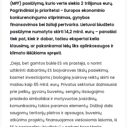
(MFF) pasiūlymą, kurio vertė siekia 2 trilijonus eurų.
Pagrindiniai jo prioritetai – Europos ekonominio
konkurencingumo stiprinimas, gynybos
finansavimas bei žalioji pertvarka. Lietuvai biudžeto
pasiūlyme numatyta skirti 14,2 mlrd. eurų – panašiai
tiek pat, kiek ir dabar, tačiau ekspertai kelia
klausimą, ar pakankamai lėšų liks aplinkosaugos ir
klimato iššūkiams spręsti.
„Deja, bet gamtos būklė ES vis prastėja, o norint
užtikrinti dabartinių ES bioįvairovės tikslų pasiekimą,
kasmet investicijoms į biologinę įvairovę reiktų skirti ne
mažiau kaip 65 mlrd. eurų. Privatus sektorius dažniausiai
prie pelkių, gyvūnų buveinių, sengirių išsaugojimo
prisideda simboliškai ir motyvuotas įvaizdinių,
komunikacinių tokios paramos elementų. Didžioji dalis
saugomų teritorijų plėtros ir apsaugos, buveinių
atkūrimo projektų finansuojamos viešosiomis lėšomis, iš