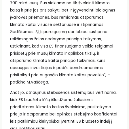
700 mlrd. eurų. Bus siekiama ne tik švelninti klimato
kaitą ir prie jos prisitaikyti, bet ir įgyvendinti biologinės
įvairovės priemones, bus remiamas atsparumas
klimato kaitai visuose sektoriuose ir stiprinamas
žiediškumas. Šį įsipareigojimą dar labiau sustiprina
reikšmingos žalos nedarymo principo taikymas,
užtikrinant, kad visa ES finansuojama veikla teigiamai
prisidėtų prie mūsų klimato ir aplinkos tikslų, ir
atsparumo klimato kaitai principo taikymas, kuris
apsaugos investicijas ir padės bendruomenėms
prisitaikyti prie augančio klimato kaitos poveikio”, –
patikino M.Vaščega.
Anot jo, atnaujinus stebėsenos sistemą bus vertinama,
kiek ES biudžeto lėšų išleidžiama žaliesiems
prioritetams. Klimato kaitos švelninimo, prisitaikymo
prie jo ir atsparumo bei aplinkos stebėjimo koeficientai
leis patikimiau kiekybiškai įvertinti ES biudžeto indėlį į
šias politikos sritis.