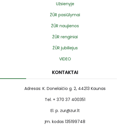
Užsienyje
ŽŪR pasiūlymai
ŽŪR naujienos
ŽŪR renginiai
ŽŪR jubiliejus
VIDEO
KONTAKTAI
Adresas: K. Donelaičio g. 2, 44213 Kaunas
Tel. + 370 37 400351
El. p. zur@zur.lt
Įm. kodas 135199748