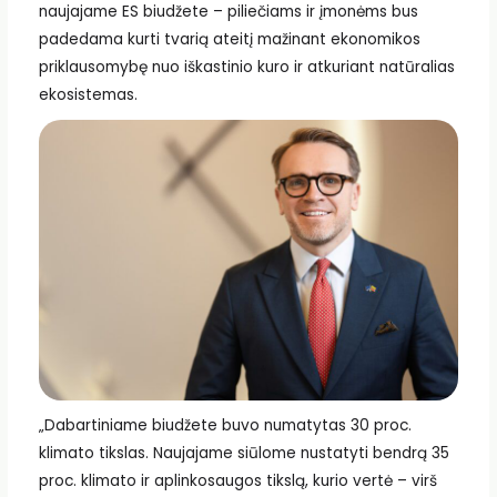
naujajame ES biudžete – piliečiams ir įmonėms bus
padedama kurti tvarią ateitį mažinant ekonomikos
priklausomybę nuo iškastinio kuro ir atkuriant natūralias
ekosistemas.
„Dabartiniame biudžete buvo numatytas 30 proc.
klimato tikslas. Naujajame siūlome nustatyti bendrą 35
proc. klimato ir aplinkosaugos tikslą, kurio vertė – virš