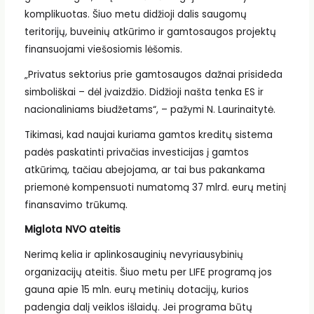
komplikuotas. Šiuo metu didžioji dalis saugomų
teritorijų, buveinių atkūrimo ir gamtosaugos projektų
finansuojami viešosiomis lėšomis.
„Privatus sektorius prie gamtosaugos dažnai prisideda
simboliškai – dėl įvaizdžio. Didžioji našta tenka ES ir
nacionaliniams biudžetams“, – pažymi N. Laurinaitytė.
Tikimasi, kad naujai kuriama gamtos kreditų sistema
padės paskatinti privačias investicijas į gamtos
atkūrimą, tačiau abejojama, ar tai bus pakankama
priemonė kompensuoti numatomą 37 mlrd. eurų metinį
finansavimo trūkumą.
Miglota NVO ateitis
Nerimą kelia ir aplinkosauginių nevyriausybinių
organizacijų ateitis. Šiuo metu per LIFE programą jos
gauna apie 15 mln. eurų metinių dotacijų, kurios
padengia dalį veiklos išlaidų. Jei programa būtų