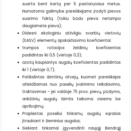
suarta bent kartą per 5 pastaruosius metus.
Numatoma galimybė pareiškėjams įrodyti pievos
suarimo faktą (tokiu būdu pieva netampa
daugiamete pieva);
Didesni ekologiniu atžvilgiu svarbių vietovių
(EASV) elementų apskaičiavimo koeficientai:
trumpos rotacijos želdinių koeficientas
padidintas iki 0,5 (vietoje 0,3);
azotą kaupiantys augalų koeficientas padidintas
iki 1 (vietoje 0,7);
Patikslintas išimtinių atvejų, kuomet pareiškėjas
atleidžiamas nuo pasėlių įvairinimo reikalavimo,
traktavimas – jei valdoje 75 proc. pievų, pūdymo,
ankštinių augalų išimtis taikoma visiems be
apribojimų;
Praplėstas posėliui tinkamų augalų sąrašas
įtraukiant ir žieminius augalus;
Siekiant tinkamai įgyvendinti naująjį Bendrąjį