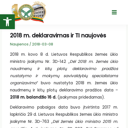
Pereiti
prie
Open toolbar
Main
turinio
Menu
2018 m. deklaravimas ir TI naujovės
Naujienos
/
2018-03-08
2018 m. kovo 8 d. Lietuvos Respublikos žemės ūkio
ministro įsakymu Nr. 3D-142 „
Dėl 2018 m. žemės ūkio
naudmenų ir kitų plotų deklaravimo pradžios
nustatymo ir mokymų savivaldybių specialistams
organizavimo
“ buvo nustatyta 2018 m. žemės ūkio
naudmenų ir kitų plotų deklaravimo pradžios data –
2018 m. balandžio 16 d.
(įsakymas pridedamas).
Deklaravimo pabaigos data buvo įtvirtinta 2017 m.
lapkričio 29 d. Lietuvos Respublikos žemės ūkio ministro
įsakyme Nr. 3D-763 „
Dėl žemės ūkio ministro 2015 m.