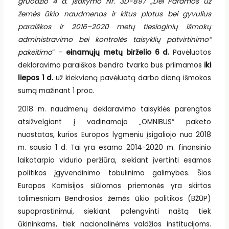
gruodžio 4 d. įsakymo Nr. 3D-897 „Dėl Paramos už
žemės ūkio naudmenas ir kitus plotus bei gyvulius
paraiškos ir 2016–2020 metų tiesioginių išmokų
administravimo bei kontrolės taisyklių patvirtinimo“
pakeitimo
“ –
einamųjų metų birželio 6 d.
Pavėluotos
deklaravimo paraiškos bendra tvarka bus priimamos
iki
liepos 1 d.
už kiekvieną pavėluotą darbo dieną išmokos
sumą mažinant 1 proc.
2018 m. naudmenų deklaravimo taisyklės parengtos
atsižvelgiant į vadinamojo „OMNIBUS“ paketo
nuostatas, kurios Europos lygmeniu įsigaliojo nuo 2018
m. sausio 1 d. Tai yra esamo 2014-2020 m. finansinio
laikotarpio vidurio peržiūra, siekiant įvertinti esamos
politikos įgyvendinimo tobulinimo galimybes. Šios
Europos Komisijos siūlomos priemonės yra skirtos
tolimesniam Bendrosios žemės ūkio politikos (BŽŪP)
supaprastinimui, siekiant palengvinti naštą tiek
ūkininkams, tiek nacionalinėms valdžios institucijoms.