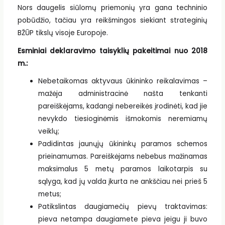
Nors daugelis siūlomų priemonių yra gana techninio
pobūdžio, tačiau yra reikšmingos siekiant strateginių
BŽŪP tikslų visoje Europoje.
Esminiai deklaravimo taisyklių pakeitimai nuo 2018
m.:
Nebetaikomas aktyvaus ūkininko reikalavimas –
mažėja administracinė našta tenkanti
pareiškėjams, kadangi nebereikės įrodinėti, kad jie
nevykdo tiesioginėmis išmokomis neremiamų
veiklų;
Padidintas jaunųjų ūkininkų paramos schemos
prieinamumas. Pareiškėjams nebebus mažinamas
maksimalus 5 metų paramos laikotarpis su
sąlyga, kad jų valda įkurta ne ankščiau nei prieš 5
metus;
Patikslintas daugiamečių pievų traktavimas:
pieva netampa daugiamete pieva jeigu ji buvo