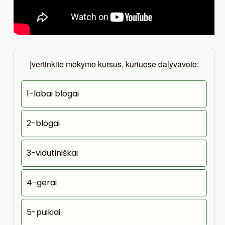
Įvertinkite mokymo kursus, kuriuose dalyvavote:
1-labai blogai
2-blogai
3-vidutiniškai
4-gerai
5-puikiai