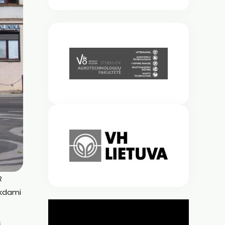
R
likdami