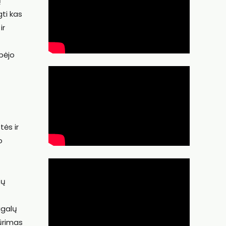
į
gti kas
ir
bėjo
ės ir
o
ių
ugalų
kūrimas