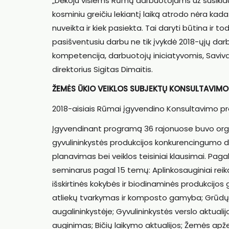
„Dėkoju visiems Rūmų darbuotojams už susiklaus
kosminiu greičiu lekiantį laiką atrodo nėra kada
nuveikta ir kiek pasiekta. Tai daryti būtina ir 
pasišventusiu darbu ne tik įvykdė 2018-ųjų darb
kompetencija, darbuotojų iniciatyvomis, Saviva
direktorius Sigitas Dimaitis.
ŽEMĖS ŪKIO VEIKLOS SUBJEKTŲ KONSULTAVIM
2018-aisiais Rūmai įgyvendino Konsultavimo pr
Įgyvendinant programą 36 rajonuose buvo organ
gyvulininkystės produkcijos konkurencingumo di
planavimas bei veiklos teisiniai klausimai. Pag
seminarus pagal 15 temų: Aplinkosauginiai reik
išskirtinės kokybės ir biodinaminės produkcijos
atliekų tvarkymas ir komposto gamyba; Grūdų ū
augalininkystėje; Gyvulininkystės verslo aktuali
auginimas; Bičių laikymo aktualijos; Žemės apž