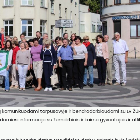
tų komunikuodami tarpusavyje ir bendradarbiaudami su LR ŽŪ
lindamiesi informacija su žemdirbiais ir kaimo gyventojais ir at