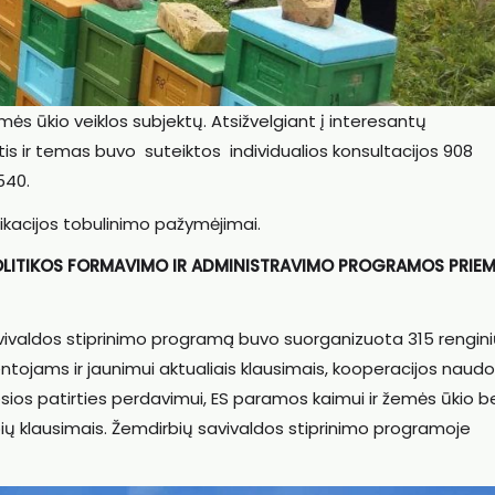
ės ūkio veiklos subjektų. Atsižvelgiant į interesantų
s ir temas buvo suteiktos individualios konsultacijos 908
540.
ikacijos tobulinimo pažymėjimai.
 POLITIKOS FORMAVIMO IR ADMINISTRAVIMO PROGRAMOS PRIE
vivaldos stiprinimo programą buvo suorganizuota 315 rengin
ojams ir jaunimui aktualiais klausimais, kooperacijos naudos
sios patirties perdavimui, ES paramos kaimui ir žemės ūkio b
ių klausimais. Žemdirbių savivaldos stiprinimo programoje