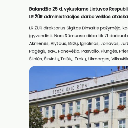
Balandžio 25 d. vykusiame Lietuvos Respubl
LR ŽŪR administracijos darbo veiklos ataskait
LR ŽŪR direktorius Sigitas Dimaitis pažymėjo, kad
įgyvendinti. Nors Rūmuose dirba tik 71 darbuoto
Akmenės, Alytaus, Biržų, Ignalinos, Jonavos, Ju
Pagėgių sav., Panevėžio, Pasvalio, Plungės, Prienų
Šilalės, Širvintų,Telšių, Trakų, Ukmergės, Vilkaviš