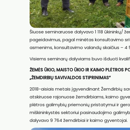
Šiuose seminaruose dalyvavo 1 118 ūkininkų/ žem
pageidavimus, pagal minėtas konsultavimo sriti
asmenims, konsultavimo valandų skaičius – 4 
Visiems seminarų dalyviams buvo išduoti kvalif
ŽEMĖS ŪKIO, MAISTO ŪKIO IR KAIMO PLĖTROS
„ŽEMDIRBIŲ SAVIVALDOS STIPRINIMAS“
2018-aisiais metais įgyvendinant Žemdirbių sa
atskiruose rajonuose žemdirbiams, kaimo gyvent
plėtros galimybių priemonių pristatymui ir gero
miškininkystės sektoriui pasinaudojimo galimyb
dalyvavo 9 764 žemdirbiai ir kaimo gyventojai.