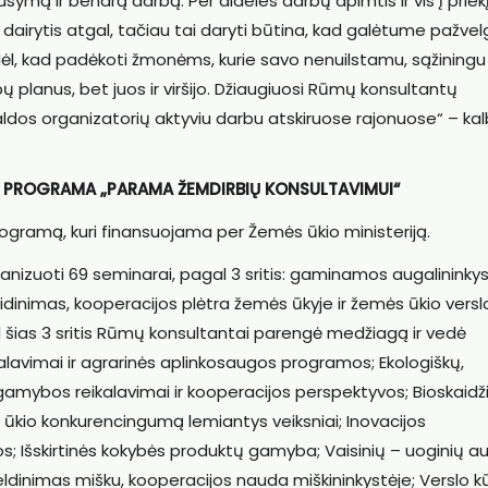
ymą ir bendrą darbą. Per dideles darbų apimtis ir vis į priek
 dairytis atgal, tačiau tai daryti būtina, kad galėtume pažvel
todėl, kad padėkoti žmonėms, kurie savo nenuilstamu, sąžiningu 
ų planus, bet juos ir viršijo. Džiaugiuosi Rūmų konsultantų
ldos organizatorių aktyviu darbu atskiruose rajonuose“ – kal
O PROGRAMA „PARAMA ŽEMDIRBIŲ KONSULTAVIMUI“
ogramą, kuri finansuojama per Žemės ūkio ministeriją.
izuoti 69 seminarai, pagal 3 sritis: gaminamos augalininkyst
dinimas, kooperacijos plėtra žemės ūkyje ir žemės ūkio versl
al šias 3 sritis Rūmų konsultantai parengė medžiagą ir vedė
alavimai ir agrarinės aplinkosaugos programos; Ekologiškų,
 gamybos reikalavimai ir kooperacijos perspektyvos; Bioskaidž
kio konkurencingumą lemiantys veiksniai; Inovacijos
jos; Išskirtinės kokybės produktų gamyba; Vaisinių – uoginių a
eldinimas mišku, kooperacijos nauda miškininkystėje; Verslo 