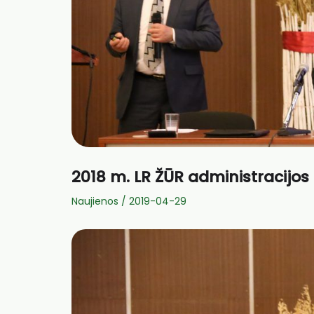
2018 m. LR ŽŪR administracijo
Naujienos
/
2019-04-29