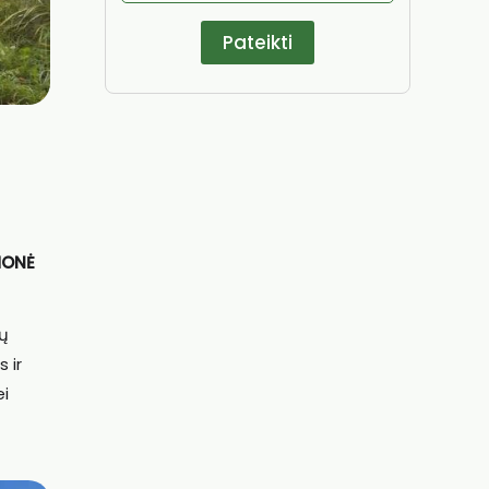
MONĖ
ių
 ir
ei