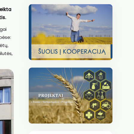
eikta
is.
ngai
ybėse:
ėtų,
ilutės,