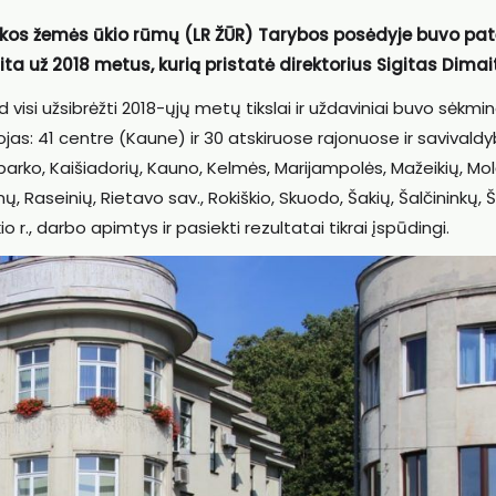
ikos žemės ūkio rūmų (LR ŽŪR) Tarybos posėdyje buvo pat
a už 2018 metus, kurią pristatė direktorius Sigitas Dimait
 visi užsibrėžti 2018-ųjų metų tikslai ir uždaviniai buvo sėkmi
jas: 41 centre (Kaune) ir 30 atskiruose rajonuose ir savivald
rbarko, Kaišiadorių, Kauno, Kelmės, Marijampolės, Mažeikių, Mol
, Raseinių, Rietavo sav., Rokiškio, Skuodo, Šakių, Šalčininkų, Š
kio r., darbo apimtys ir pasiekti rezultatai tikrai įspūdingi.