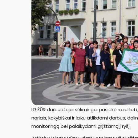
LR ŽŪR darbuotojai sėkmingai pasiekė rezulta
nariais, kokybiškai ir laiku atlikdami darbus, da
monitoringą bei palaikydami grįžtamąjį ryšį.