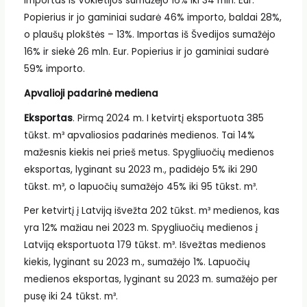
Importas iš Vokietijos sumažėjo 16% iki 34 mln. Eur.
Popierius ir jo gaminiai sudarė 46% importo, baldai 28%,
o plaušų plokštės – 13%. Importas iš Švedijos sumažėjo
16% ir siekė 26 mln. Eur. Popierius ir jo gaminiai sudarė
59% importo.
Apvalioji padarinė mediena
Eksportas
. Pirmą 2024 m. I ketvirtį eksportuota 385
tūkst. m³ apvaliosios padarinės medienos. Tai 14%
mažesnis kiekis nei prieš metus. Spygliuočių medienos
eksportas, lyginant su 2023 m., padidėjo 5% iki 290
tūkst. m³, o lapuočių sumažėjo 45% iki 95 tūkst. m³.
Per ketvirtį į Latviją išvežta 202 tūkst. m³ medienos, kas
yra 12% mažiau nei 2023 m. Spygliuočių medienos į
Latviją eksportuota 179 tūkst. m³. Išvežtas medienos
kiekis, lyginant su 2023 m., sumažėjo 1%. Lapuočių
medienos eksportas, lyginant su 2023 m. sumažėjo per
pusę iki 24 tūkst. m³.