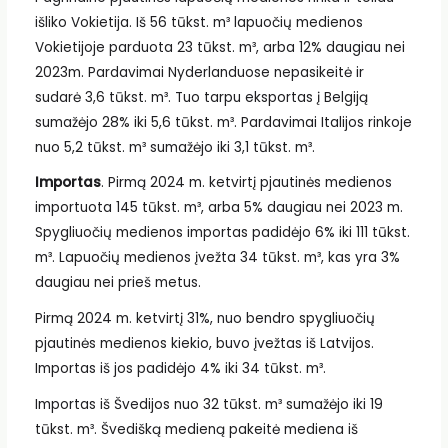
išliko Vokietija. Iš 56 tūkst. m³ lapuočių medienos
Vokietijoje parduota 23 tūkst. m³, arba 12% daugiau nei
2023m. Pardavimai Nyderlanduose nepasikeitė ir
sudarė 3,6 tūkst. m³. Tuo tarpu eksportas į Belgiją
sumažėjo 28% iki 5,6 tūkst. m³. Pardavimai Italijos rinkoje
nuo 5,2 tūkst. m³ sumažėjo iki 3,1 tūkst. m³.
Importas
. Pirmą 2024 m. ketvirtį pjautinės medienos
importuota 145 tūkst. m³, arba 5% daugiau nei 2023 m.
Spygliuočių medienos importas padidėjo 6% iki 111 tūkst.
m³. Lapuočių medienos įvežta 34 tūkst. m³, kas yra 3%
daugiau nei prieš metus.
Pirmą 2024 m. ketvirtį 31%, nuo bendro spygliuočių
pjautinės medienos kiekio, buvo įvežtas iš Latvijos.
Importas iš jos padidėjo 4% iki 34 tūkst. m³.
Importas iš Švedijos nuo 32 tūkst. m³ sumažėjo iki 19
tūkst. m³. Švedišką medieną pakeitė mediena iš