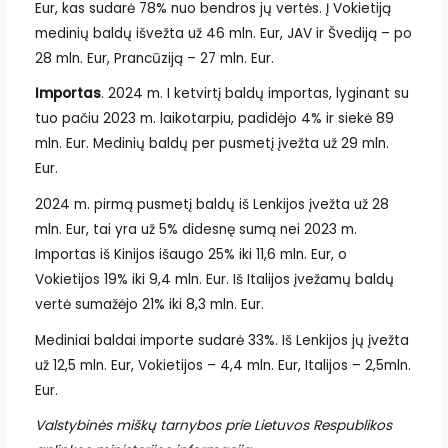
Eur, kas sudarė 78% nuo bendros jų vertės. Į Vokietiją
medinių baldų išvežta už 46 mln. Eur, JAV ir Švediją – po
28 mln. Eur, Prancūziją – 27 mln. Eur.
Importas
. 2024 m. I ketvirtį baldų importas, lyginant su
tuo pačiu 2023 m. laikotarpiu, padidėjo 4% ir siekė 89
mln. Eur. Medinių baldų per pusmetį įvežta už 29 mln.
Eur.
2024 m. pirmą pusmetį baldų iš Lenkijos įvežta už 28
mln. Eur, tai yra už 5% didesnę sumą nei 2023 m.
Importas iš Kinijos išaugo 25% iki 11,6 mln. Eur, o
Vokietijos 19% iki 9,4 mln. Eur. Iš Italijos įvežamų baldų
vertė sumažėjo 21% iki 8,3 mln. Eur.
Mediniai baldai importe sudarė 33%. Iš Lenkijos jų įvežta
už 12,5 mln. Eur, Vokietijos – 4,4 mln. Eur, Italijos – 2,5mln.
Eur.
Valstybinės miškų tarnybos prie Lietuvos Respublikos