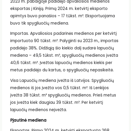
2023 m. pabaigoje padidėjo apvaliosios medienos
eksportas į Kiniją. Primą 2024 m. ketvirtį eksporto
apimtys buvo panašios – 17 tūkst. m³. Eksportuojama
buvo tik spygliuočių mediena.
Importas. Apvaliosios padarinės medienos per ketvirtį
importuota 90 tūkst. m³. Palyginti su 2023 m., importas
padidėjo 38%. Didžiąją šio kiekio dalį sudarė lapuočių
mediena – 49,5 tūkst. m³, spygliuočių medienos įvežta
40,6 tūkst. m³. Įvežtas lapuočių medienos kiekis per
metus padidėjo du kartus, o spygliuočių nepasikeitė.
Visa Lapuočių mediena įvežta iš Latvijos. Spygliuočių
medienos iš jos įvežta vos 0,5 tūkst. m³. Iš Lenkijos
įvežta 38 tūkst. m³ spygliuočių medienos. Prieš metus
jos įvežta kiek daugiau 39 tūkst. m³. Per ketvirtį
lapuočių medienos neįvežta.
Pjautinė mediena
Eksportas. Pirmą 2024 m. ketvirtį eksportuota 268