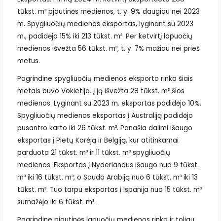
tūkst. m³ pjautinės medienos, t. y. 9% daugiau nei 2023
m. Spygliuočių medienos eksportas, lyginant su 2023
m., padidėjo 15% iki 213 tūkst. m³. Per ketvirtį lapuočių
medienos išvežta 56 tūkst. m³, t. y. 7% mažiau nei prieš
metus.
Pagrindine spygliuočių medienos eksporto rinka šiais
metais buvo Vokietija. Į ją išvežta 28 tūkst. m³ šios
medienos. Lyginant su 2023 m. eksportas padidėjo 10%.
Spygliuočių medienos eksportas į Australiją padidėjo
pusantro karto iki 26 tūkst. m³. Panašia dalimi išaugo
eksportas į Pietų Korėją ir Belgiją, kur atitinkamai
parduota 21 tūkst. m³ ir 11 tūkst. m³ spygliuočių
medienos. Eksportas į Nyderlandus išaugo nuo 9 tūkst.
m³ iki 16 tūkst. m³, o Saudo Arabiją nuo 6 tūkst. m³ iki 13
tūkst. m³. Tuo tarpu eksportas į Ispanija nuo 15 tūkst. m³
sumažėjo iki 6 tūkst. m³.
Pagrindine pjautinės lapuočių medienos rinka ir toliau