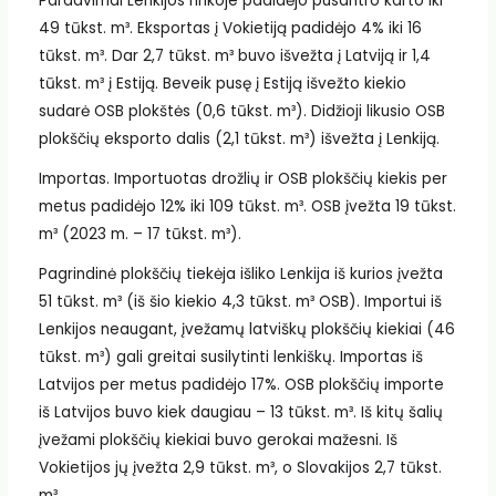
Pardavimai Lenkijos rinkoje padidėjo pusantro karto iki
49 tūkst. m³. Eksportas į Vokietiją padidėjo 4% iki 16
tūkst. m³. Dar 2,7 tūkst. m³ buvo išvežta į Latviją ir 1,4
tūkst. m³ į Estiją. Beveik pusę į Estiją išvežto kiekio
sudarė OSB plokštės (0,6 tūkst. m³). Didžioji likusio OSB
plokščių eksporto dalis (2,1 tūkst. m³) išvežta į Lenkiją.
Importas. Importuotas drožlių ir OSB plokščių kiekis per
metus padidėjo 12% iki 109 tūkst. m³. OSB įvežta 19 tūkst.
m³ (2023 m. – 17 tūkst. m³).
Pagrindinė plokščių tiekėja išliko Lenkija iš kurios įvežta
51 tūkst. m³ (iš šio kiekio 4,3 tūkst. m³ OSB). Importui iš
Lenkijos neaugant, įvežamų latviškų plokščių kiekiai (46
tūkst. m³) gali greitai susilytinti lenkiškų. Importas iš
Latvijos per metus padidėjo 17%. OSB plokščių importe
iš Latvijos buvo kiek daugiau – 13 tūkst. m³. Iš kitų šalių
įvežami plokščių kiekiai buvo gerokai mažesni. Iš
Vokietijos jų įvežta 2,9 tūkst. m³, o Slovakijos 2,7 tūkst.
m³.