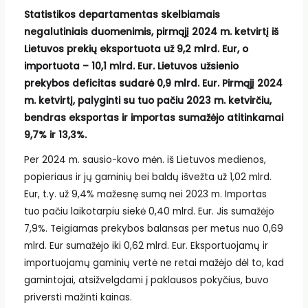
Statistikos departamentas skelbiamais
negalutiniais duomenimis, pirmąjį 2024 m. ketvirtį iš
Lietuvos prekių eksportuota už 9,2 mlrd. Eur, o
importuota – 10,1 mlrd. Eur. Lietuvos užsienio
prekybos deficitas sudarė 0,9 mlrd. Eur. Pirmąjį 2024
m. ketvirtį, palyginti su tuo pačiu 2023 m. ketvirčiu,
bendras eksportas ir importas sumažėjo atitinkamai
9,7% ir 13,3%.
Per 2024 m. sausio-kovo mėn. iš Lietuvos medienos,
popieriaus ir jų gaminių bei baldų išvežta už 1,02 mlrd.
Eur, t.y. už 9,4% mažesnę sumą nei 2023 m. Importas
tuo pačiu laikotarpiu siekė 0,40 mlrd. Eur. Jis sumažėjo
7,9%. Teigiamas prekybos balansas per metus nuo 0,69
mlrd. Eur sumažėjo iki 0,62 mlrd. Eur. Eksportuojamų ir
importuojamų gaminių vertė ne retai mažėjo dėl to, kad
gamintojai, atsižvelgdami į paklausos pokyčius, buvo
priversti mažinti kainas.