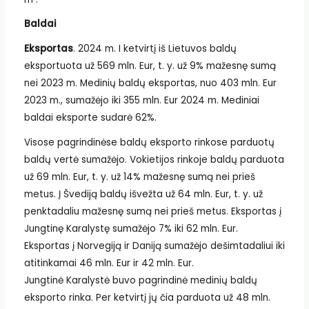
Baldai
Eksportas
. 2024 m. I ketvirtį iš Lietuvos baldų
eksportuota už 569 mln. Eur, t. y. už 9% mažesnę sumą
nei 2023 m. Medinių baldų eksportas, nuo 403 mln. Eur
2023 m., sumažėjo iki 355 mln. Eur 2024 m. Mediniai
baldai eksporte sudarė 62%.
Visose pagrindinėse baldų eksporto rinkose parduotų
baldų vertė sumažėjo. Vokietijos rinkoje baldų parduota
už 69 mln. Eur, t. y. už 14% mažesnę sumą nei prieš
metus. Į Švediją baldų išvežta už 64 mln. Eur, t. y. už
penktadaliu mažesnę sumą nei prieš metus. Eksportas į
Jungtinę Karalystę sumažėjo 7% iki 62 mln. Eur.
Eksportas į Norvegiją ir Daniją sumažėjo dešimtadaliui iki
atitinkamai 46 mln. Eur ir 42 mln. Eur.
Jungtinė Karalystė buvo pagrindinė medinių baldų
eksporto rinka. Per ketvirtį jų čia parduota už 48 mln.