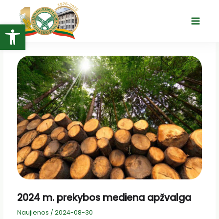
Pereiti
prie
Open toolbar
Main
turinio
Menu
2024 m. prekybos mediena apžvalga
Naujienos
/
2024-08-30