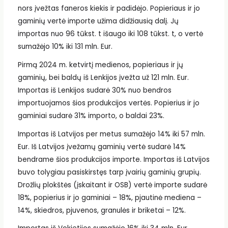
nors įvežtas faneros kiekis ir padidėjo. Popieriaus ir jo
gaminių vertė importe užima didžiausią dalį. Jų
importas nuo 96 tūkst. t išaugo iki 108 tūkst. t, o vertė
sumažėjo 10% iki 131 mln. Eur.
Pirmą 2024 m. ketvirtį medienos, popieriaus ir jų
gaminių, bei baldų iš Lenkijos įvežta už 121 mln. Eur.
Importas iš Lenkijos sudarė 30% nuo bendros
importuojamos šios produkcijos vertės. Popierius ir jo
gaminiai sudarė 31% importo, o baldai 23%.
Importas iš Latvijos per metus sumažėjo 14% iki 57 mln.
Eur. Iš Latvijos įvežamų gaminių vertė sudarė 14%
bendrame šios produkcijos importe. Importas iš Latvijos
buvo tolygiau pasiskirstęs tarp įvairių gaminių grupių.
Drožlių plokštės (įskaitant ir OSB) vertė importe sudarė
18%, popierius ir jo gaminiai – 18%, pjautinė mediena –
14%, skiedros, pjuvenos, granulės ir briketai – 12%.