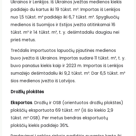
Ukrainos ir Lenkijos. Iš Ukrainos įvežtas medienos kiekis
padidėjo du kartus iki 19 tūkst. m³. Importas iš Lenkijos
nuo 1,5 tūkst. m³ padidėjo iki 6,7 tūkst. m³. Spygliuočių
medienos iš Suomijos ir Estijos įvežta atitinkamai 16
tūkst. m³ ir 14 tūkst. m³, t. y. dešimtadaliu daugiau nei
prieš metus.
Trečdalis importuotos lapuočių pjautinės medienos
buvo įvežta iš Ukrainos. Importas sudarė 11 tūkst. m³, t. y.
buvo panašus kiekis kaip ir 2023 m. Importas iš Lenkijos
sumažėjo dešimtadaliu iki 9,2 tūkst. m³. Dar 6,5 tūkst. m³
šios medienos įvežta iš Latvijos.
Drožlių plokštės
Eksportas
. Drožlių ir OSB (orientuotos drožlių plokštės)
plokščių eksportuota 69 tūkst. m³ (iš šio kiekio 2,9
tūkst. m³ OSB). Per metus bendras eksportuotų
plokščių kiekis padidėjo 36%.