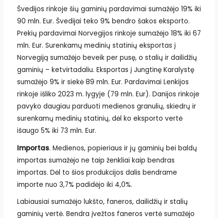
Švedijos rinkoje šių gaminių pardavimai sumažėjo 19% iki
90 mln. Eur. Švedijai teko 9% bendro šakos eksporto.
Prekių pardavimai Norvegijos rinkoje sumažėjo 18% iki 67
mln. Eur. Surenkamų medinių statinių eksportas į
Norvegiją sumažėjo beveik per pusę, o stalių ir dailidžių
gaminių – ketvirtadaliu. Eksportas į Jungtinę Karalystę
sumažėjo 9% ir siekė 89 mln. Eur. Pardavimai Lenkijos
rinkoje išliko 2023 m. lygyje (79 mln. Eur). Danijos rinkoje
pavyko daugiau parduoti medienos granulių, skiedrų ir
surenkamų medinių statinių, dėl ko eksporto vertė
išaugo 5% iki 73 mln. Eur.
Importas
. Medienos, popieriaus ir jų gaminių bei baldų
importas sumažėjo ne taip ženkliai kaip bendras
importas. Dėl to šios produkcijos dalis bendrame
importe nuo 3,7% padidėjo iki 4,0%.
Labiausiai sumažėjo lukšto, faneros, dailidžių ir stalių
gaminių vertė. Bendra įvežtos faneros vertė sumažėjo