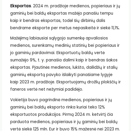
Eksportas
. 2024 m. pradžioje medienos, popieriaus ir jų
gaminių bei baldų eksportas mažėjo panašiu tempu
kaip ir bendras eksportas, todėl šių dirbinių dalis
bendrame eksporte per metus nepasikeitė ir siekė 11,1%.
Mažėjimą labiausiai sąlygojo sumenkę apvaliosios
medienos, surenkamų medinių statinių bei popieriaus ir
jo gaminių pardavimai. Eksportuotų baldų vertė
sumažėjo 9%, t. y. panašia dalimi kaip ir bendras šakos
eksportas. Pjautinės medienos, lukšto, dailidžių ir stalių
gaminių eksportą pavyko išlaikyti panašiame lygyje
kaip 2023 m. pradžioje. Eksportuojamų drožlių plokščių ir
faneros vertė net nežymiai padidėjo.
Vokietija buvo pagrindinė medienos, popieriaus ir jų
gaminių bei baldų eksporto rinka kuriai teko 12%
eksportuotos produkcijos. Pirmą 2024 m. ketvirtį čia
parduota medienos, popieriaus ir jų gaminių bei baldų
vertė siekė 125 mln. Eur ir buvo 15% mažesnė nei 2023 m.