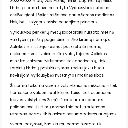
2023–2028 metų valstybinių miškų pagrindinių miško
kirtimų norma buvo nustatyta Vyriausybės nutarimu,
atsižvelgiant į šalies miškuose paruošiamos medienos
kiekį bei į tolygaus miško naudojimo principus.
Vyriausybė penkerių metų laikotarpiui nustato metinę
valstybinių miškų pagrindinių miško kirtimų normą, o
Aplinkos ministerija kasmet paskirsto šią normą
atskiriems valstybinių miškų valdytojams. Aplinkos
ministro įsakymu tvirtinamas tiek pagrindinių, tiek
tarpinių kirtimų pasiskirstymas, tačiau jokiu būdu
neviršijant Vyriausybės nustatytos metinės ribos.
Ši norma taikoma visiems valstybiniams miškams – tiek
tiems, kurie valdomi patikėjimo teise, tiek esantiems
laisvos valstybinės žemės fonde ar kariuomenės
poligonuose. Į kirtimų normą taip pat įtraukiamas
rezervas, skirtas tik iš anksto nenumatytiems atvejams.
Svarbu pažymėti, kad kirtimų norma nustato tik