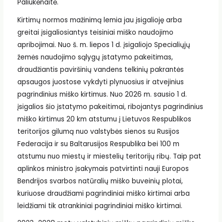
Paliukėnaitė.
Kirtimų normos mažinimą lemia jau įsigalioję arba
greitai įsigaliosiantys teisiniai miško naudojimo
apribojimai. Nuo š. m. liepos 1 d. įsigaliojo Specialiųjų
žemės naudojimo sąlygų įstatymo pakeitimas,
draudžiantis paviršinių vandens telkinių pakrantės
apsaugos juostose vykdyti plynuosius ir atvejinius
pagrindinius miško kirtimus. Nuo 2026 m. sausio 1 d.
įsigalios šio įstatymo pakeitimai, ribojantys pagrindinius
miško kirtimus 20 km atstumu į Lietuvos Respublikos
teritorijos gilumą nuo valstybės sienos su Rusijos
Federacija ir su Baltarusijos Respublika bei 100 m
atstumu nuo miestų ir miestelių teritorijų ribų. Taip pat
aplinkos ministro įsakymais patvirtinti nauji Europos
Bendrijos svarbos natūralių miško buveinių plotai,
kuriuose draudžiami pagrindiniai miško kirtimai arba
leidžiami tik atrankiniai pagrindiniai miško kirtimai.