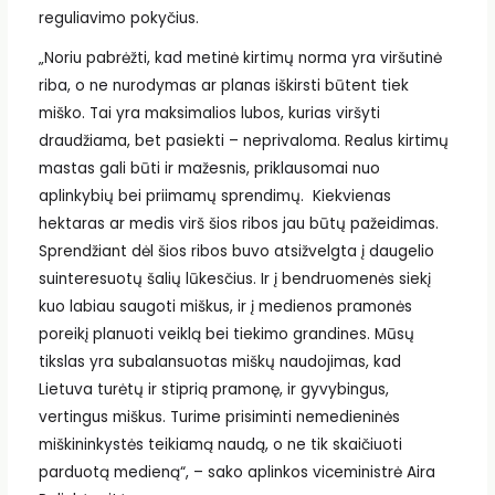
reguliavimo pokyčius.
„Noriu pabrėžti, kad metinė kirtimų norma yra viršutinė
riba, o ne nurodymas ar planas iškirsti būtent tiek
miško. Tai yra maksimalios lubos, kurias viršyti
draudžiama, bet pasiekti – neprivaloma. Realus kirtimų
mastas gali būti ir mažesnis, priklausomai nuo
aplinkybių bei priimamų sprendimų. Kiekvienas
hektaras ar medis virš šios ribos jau būtų pažeidimas.
Sprendžiant dėl šios ribos buvo atsižvelgta į daugelio
suinteresuotų šalių lūkesčius. Ir į bendruomenės siekį
kuo labiau saugoti miškus, ir į medienos pramonės
poreikį planuoti veiklą bei tiekimo grandines. Mūsų
tikslas yra subalansuotas miškų naudojimas, kad
Lietuva turėtų ir stiprią pramonę, ir gyvybingus,
vertingus miškus. Turime prisiminti nemedieninės
miškininkystės teikiamą naudą, o ne tik skaičiuoti
parduotą medieną“, – sako aplinkos viceministrė Aira