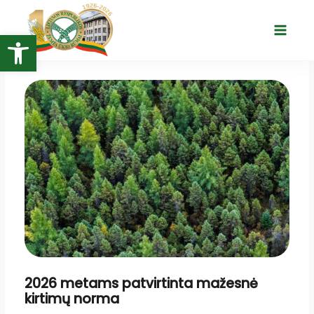
Pereiti
prie
Open toolbar
Main
turinio
Menu
2026 metams patvirtinta mažesnė
kirtimų norma