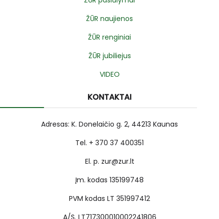
ŽŪR pasiūlymai
ŽŪR naujienos
ŽŪR renginiai
ŽŪR jubiliejus
VIDEO
KONTAKTAI
Adresas: K. Donelaičio g. 2, 44213 Kaunas
Tel. + 370 37 400351
El. p. zur@zur.lt
Įm. kodas 135199748
PVM kodas LT 351997412
A/S. LT717300010002241806