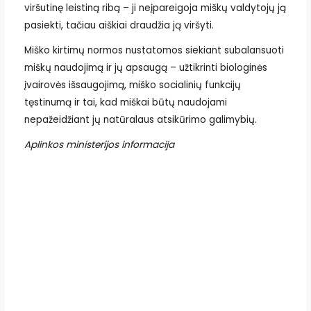
viršutinę leistiną ribą – ji neįpareigoja miškų valdytojų ją
pasiekti, tačiau aiškiai draudžia ją viršyti.
Miško kirtimų normos nustatomos siekiant subalansuoti
miškų naudojimą ir jų apsaugą – užtikrinti biologinės
įvairovės išsaugojimą, miško socialinių funkcijų
tęstinumą ir tai, kad miškai būtų naudojami
nepažeidžiant jų natūralaus atsikūrimo galimybių.
Aplinkos ministerijos informacija