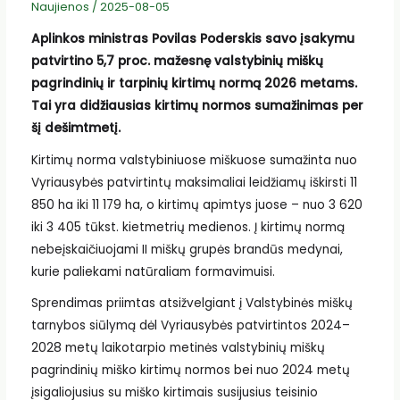
Naujienos
/
2025-08-05
Aplinkos ministras Povilas Poderskis savo įsakymu
patvirtino 5,7 proc. mažesnę valstybinių miškų
pagrindinių ir tarpinių kirtimų normą 2026 metams.
Tai yra didžiausias kirtimų normos sumažinimas per
šį dešimtmetį.
Kirtimų norma valstybiniuose miškuose sumažinta nuo
Vyriausybės patvirtintų maksimaliai leidžiamų iškirsti 11
850 ha iki 11 179 ha, o kirtimų apimtys juose – nuo 3 620
iki 3 405 tūkst. kietmetrių medienos. Į kirtimų normą
nebeįskaičiuojami II miškų grupės brandūs medynai,
kurie paliekami natūraliam formavimuisi.
Sprendimas priimtas atsižvelgiant į Valstybinės miškų
tarnybos siūlymą dėl Vyriausybės patvirtintos 2024–
2028 metų laikotarpio metinės valstybinių miškų
pagrindinių miško kirtimų normos bei nuo 2024 metų
įsigaliojusius su miško kirtimais susijusius teisinio