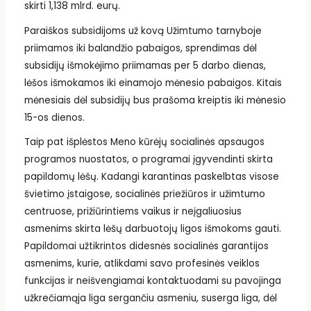
skirti 1,138 mlrd. eurų.
Paraiškos subsidijoms už kovą Užimtumo tarnyboje
priimamos iki balandžio pabaigos, sprendimas dėl
subsidijų išmokėjimo priimamas per 5 darbo dienas,
lėšos išmokamos iki einamojo mėnesio pabaigos. Kitais
mėnesiais dėl subsidijų bus prašoma kreiptis iki mėnesio
15-os dienos.
Taip pat išplėstos Meno kūrėjų socialinės apsaugos
programos nuostatos, o programai įgyvendinti skirta
papildomų lėšų. Kadangi karantinas paskelbtas visose
švietimo įstaigose, socialinės priežiūros ir užimtumo
centruose, prižiūrintiems vaikus ir neįgaliuosius
asmenims skirta lėšų darbuotojų ligos išmokoms gauti.
Papildomai užtikrintos didesnės socialinės garantijos
asmenims, kurie, atlikdami savo profesinės veiklos
funkcijas ir neišvengiamai kontaktuodami su pavojinga
užkrečiamąja liga sergančiu asmeniu, suserga liga, dėl