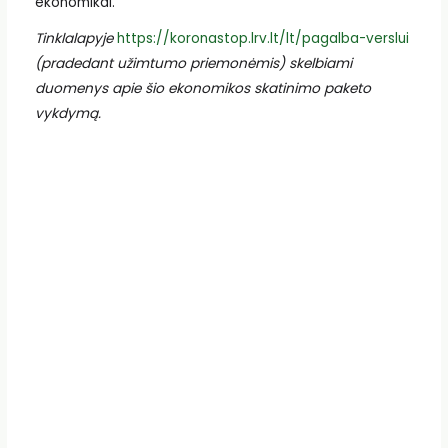
ekonomikai.
Tinklalapyje
https://koronastop.lrv.lt/lt/pagalba-verslui
(pradedant užimtumo priemonėmis) skelbiami
duomenys apie šio ekonomikos skatinimo paketo
vykdymą.