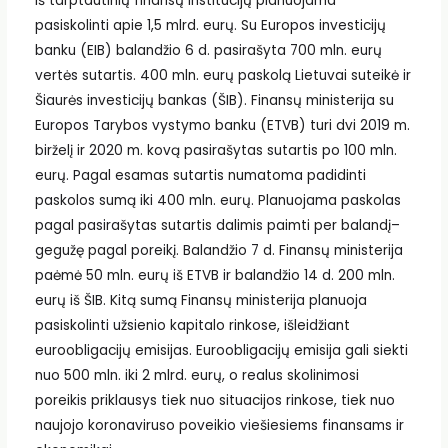
Iš tarptautinių finansų institucijų planuojama
pasiskolinti apie 1,5 mlrd. eurų. Su Europos investicijų
banku (EIB) balandžio 6 d. pasirašyta 700 mln. eurų
vertės sutartis. 400 mln. eurų paskolą Lietuvai suteikė ir
Šiaurės investicijų bankas (ŠIB). Finansų ministerija su
Europos Tarybos vystymo banku (ETVB) turi dvi 2019 m.
birželį ir 2020 m. kovą pasirašytas sutartis po 100 mln.
eurų. Pagal esamas sutartis numatoma padidinti
paskolos sumą iki 400 mln. eurų. Planuojama paskolas
pagal pasirašytas sutartis dalimis paimti per balandį–
gegužę pagal poreikį. Balandžio 7 d. Finansų ministerija
paėmė 50 mln. eurų iš ETVB ir balandžio 14 d. 200 mln.
eurų iš ŠIB. Kitą sumą Finansų ministerija planuoja
pasiskolinti užsienio kapitalo rinkose, išleidžiant
euroobligacijų emisijas. Euroobligacijų emisija gali siekti
nuo 500 mln. iki 2 mlrd. eurų, o realus skolinimosi
poreikis priklausys tiek nuo situacijos rinkose, tiek nuo
naujojo koronaviruso poveikio viešiesiems finansams ir