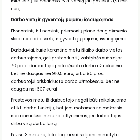
mlrd. eurų. Iki balandžio 15 d. verslą jau pasiekė 21,91 mln.
eurų.
Darbo vietų ir gyventojų pajamų išsaugojimas
Ekonominių ir finansinių priemonių plane daug dėmesio
skiriama darbo vietų ir gyventojų pajamų išsaugojimui.
Darbdaviai, kurie karantino metu išlaiko darbo vietas
darbuotojams, gali pretenduoti į valstybės subsidijas –
70 proc. darbuotojui priskaičiuoto darbo užmokesčio,
bet ne daugiau nei 910,5 euro, arba 90 proc.
darbuotojui priskaičiuoto darbo užmokesčio, bet ne
daugiau nei 607 eurai.
Prastovos metu iš darbuotojo negali būti reikalaujama
atlikti darbo funkcijų, bet jam mokamas ne mažesnis
nei minimalusis mėnesio atlyginimas, jei darbuotojas
dirba visą darbo laiką.
Iš viso 3 mėnesių laikotarpiui subsidijoms numatyta