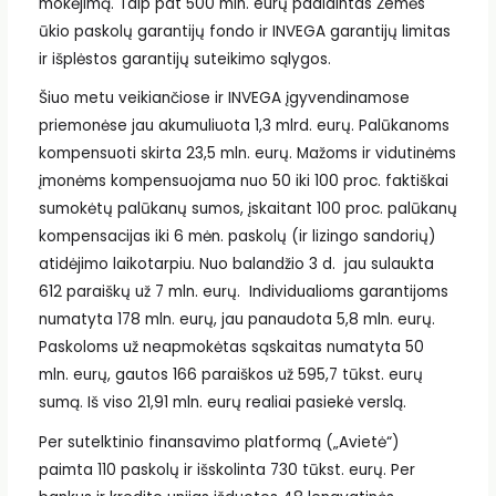
mokėjimą. Taip pat 500 mln. eurų padidintas Žemės
ūkio paskolų garantijų fondo ir INVEGA garantijų limitas
ir išplėstos garantijų suteikimo sąlygos.
Šiuo metu veikiančiose ir INVEGA įgyvendinamose
priemonėse jau akumuliuota 1,3 mlrd. eurų. Palūkanoms
kompensuoti skirta 23,5 mln. eurų. Mažoms ir vidutinėms
įmonėms kompensuojama nuo 50 iki 100 proc. faktiškai
sumokėtų palūkanų sumos, įskaitant 100 proc. palūkanų
kompensacijas iki 6 mėn. paskolų (ir lizingo sandorių)
atidėjimo laikotarpiu. Nuo balandžio 3 d. jau sulaukta
612 paraiškų už 7 mln. eurų. Individualioms garantijoms
numatyta 178 mln. eurų, jau panaudota 5,8 mln. eurų.
Paskoloms už neapmokėtas sąskaitas numatyta 50
mln. eurų, gautos 166 paraiškos už 595,7 tūkst. eurų
sumą. Iš viso 21,91 mln. eurų realiai pasiekė verslą.
Per sutelktinio finansavimo platformą („Avietė“)
paimta 110 paskolų ir išskolinta 730 tūkst. eurų. Per