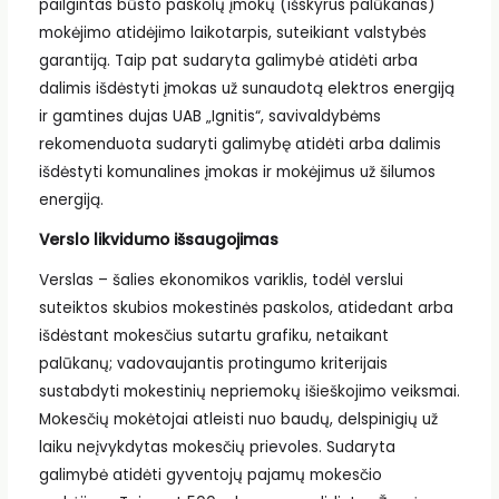
pailgintas būsto paskolų įmokų (išskyrus palūkanas)
mokėjimo atidėjimo laikotarpis, suteikiant valstybės
garantiją. Taip pat sudaryta galimybė atidėti arba
dalimis išdėstyti įmokas už sunaudotą elektros energiją
ir gamtines dujas UAB „Ignitis“, savivaldybėms
rekomenduota sudaryti galimybę atidėti arba dalimis
išdėstyti komunalines įmokas ir mokėjimus už šilumos
energiją.
Verslo likvidumo išsaugojimas
Verslas – šalies ekonomikos variklis, todėl verslui
suteiktos skubios mokestinės paskolos, atidedant arba
išdėstant mokesčius sutartu grafiku, netaikant
palūkanų; vadovaujantis protingumo kriterijais
sustabdyti mokestinių nepriemokų išieškojimo veiksmai.
Mokesčių mokėtojai atleisti nuo baudų, delspinigių už
laiku neįvykdytas mokesčių prievoles. Sudaryta
galimybė atidėti gyventojų pajamų mokesčio