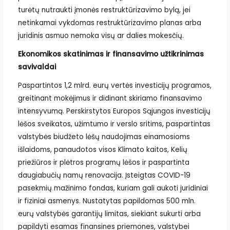
turėtų nutraukti įmonės restruktūrizavimo bylą, jei
netinkamai vykdomas restruktūrizavimo planas arba
juridinis asmuo nemoka visų ar dalies mokesčių.
Ekonomikos skatinimas ir finansavimo užtikrinimas
savivaldai
Paspartintos 1,2 mlrd. eurų vertės investicijų programos,
greitinant mokėjimus ir didinant skiriamo finansavimo
intensyvumą. Perskirstytos Europos Sąjungos investicijų
lėšos sveikatos, užimtumo ir verslo sritims, paspartintas
valstybės biudžeto lėšų naudojimas einamosioms
išlaidoms, panaudotos visos Klimato kaitos, Kelių
priežiūros ir plėtros programų lėšos ir paspartinta
daugiabučių namų renovacija. Įsteigtas COVID-19
pasekmių mažinimo fondas, kuriam gali aukoti juridiniai
ir fiziniai asmenys. Nustatytas papildomas 500 mln.
eurų valstybės garantijų limitas, siekiant sukurti arba
papildyti esamas finansines priemones, valstybei