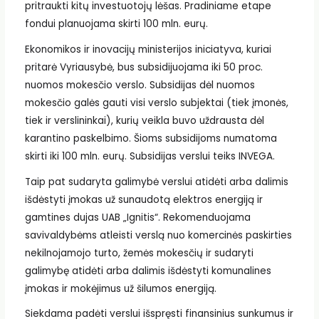
pritraukti kitų investuotojų lėšas. Pradiniame etape
fondui planuojama skirti 100 mln. eurų.
Ekonomikos ir inovacijų ministerijos iniciatyva, kuriai
pritarė Vyriausybė, bus subsidijuojama iki 50 proc.
nuomos mokesčio verslo. Subsidijas dėl nuomos
mokesčio galės gauti visi verslo subjektai (tiek įmonės,
tiek ir verslininkai), kurių veikla buvo uždrausta dėl
karantino paskelbimo. Šioms subsidijoms numatoma
skirti iki 100 mln. eurų. Subsidijas verslui teiks INVEGA.
Taip pat sudaryta galimybė verslui atidėti arba dalimis
išdėstyti įmokas už sunaudotą elektros energiją ir
gamtines dujas UAB „Ignitis“. Rekomenduojama
savivaldybėms atleisti verslą nuo komercinės paskirties
nekilnojamojo turto, žemės mokesčių ir sudaryti
galimybę atidėti arba dalimis išdėstyti komunalines
įmokas ir mokėjimus už šilumos energiją.
Siekdama padėti verslui išspręsti finansinius sunkumus ir