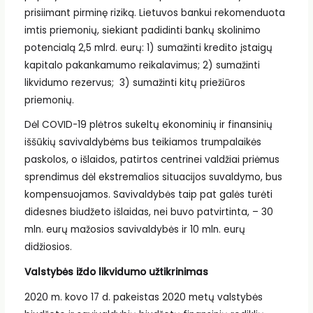
prisiimant pirminę riziką. Lietuvos bankui rekomenduota
imtis priemonių, siekiant padidinti bankų skolinimo
potencialą 2,5 mlrd. eurų: 1) sumažinti kredito įstaigų
kapitalo pakankamumo reikalavimus; 2) sumažinti
likvidumo rezervus; 3) sumažinti kitų priežiūros
priemonių.
Dėl COVID-19 plėtros sukeltų ekonominių ir finansinių
iššūkių savivaldybėms bus teikiamos trumpalaikės
paskolos, o išlaidos, patirtos centrinei valdžiai priėmus
sprendimus dėl ekstremalios situacijos suvaldymo, bus
kompensuojamos. Savivaldybės taip pat galės turėti
didesnes biudžeto išlaidas, nei buvo patvirtinta, – 30
mln. eurų mažosios savivaldybės ir 10 mln. eurų
didžiosios.
Valstybės iždo likvidumo užtikrinimas
2020 m. kovo 17 d. pakeistas 2020 metų valstybės