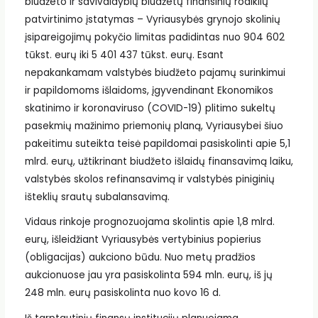
biudžeto ir savivaldybių biudžetų finansinių rodiklių
patvirtinimo įstatymas – Vyriausybės grynojo skolinių
įsipareigojimų pokyčio limitas padidintas nuo 904 602
tūkst. eurų iki 5 401 437 tūkst. eurų. Esant
nepakankamam valstybės biudžeto pajamų surinkimui
ir papildomoms išlaidoms, įgyvendinant Ekonomikos
skatinimo ir koronaviruso (COVID-19) plitimo sukeltų
pasekmių mažinimo priemonių planą, Vyriausybei šiuo
pakeitimu suteikta teisė papildomai pasiskolinti apie 5,1
mlrd. eurų, užtikrinant biudžeto išlaidų finansavimą laiku,
valstybės skolos refinansavimą ir valstybės piniginių
išteklių srautų subalansavimą.
Vidaus rinkoje prognozuojama skolintis apie 1,8 mlrd.
eurų, išleidžiant Vyriausybės vertybinius popierius
(obligacijas) aukciono būdu. Nuo metų pradžios
aukcionuose jau yra pasiskolinta 594 mln. eurų, iš jų
248 mln. eurų pasiskolinta nuo kovo 16 d.