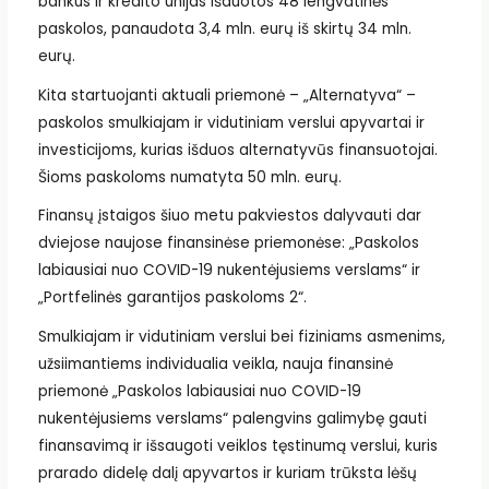
bankus ir kredito unijas išduotos 48 lengvatinės
paskolos, panaudota 3,4 mln. eurų iš skirtų 34 mln.
eurų.
Kita startuojanti aktuali priemonė – „Alternatyva“ –
paskolos smulkiajam ir vidutiniam verslui apyvartai ir
investicijoms, kurias išduos alternatyvūs finansuotojai.
Šioms paskoloms numatyta 50 mln. eurų.
Finansų įstaigos šiuo metu pakviestos dalyvauti dar
dviejose naujose finansinėse priemonėse: „Paskolos
labiausiai nuo COVID-19 nukentėjusiems verslams“ ir
„Portfelinės garantijos paskoloms 2“.
Smulkiajam ir vidutiniam verslui bei fiziniams asmenims,
užsiimantiems individualia veikla, nauja finansinė
priemonė „Paskolos labiausiai nuo COVID-19
nukentėjusiems verslams“ palengvins galimybę gauti
finansavimą ir išsaugoti veiklos tęstinumą verslui, kuris
prarado didelę dalį apyvartos ir kuriam trūksta lėšų