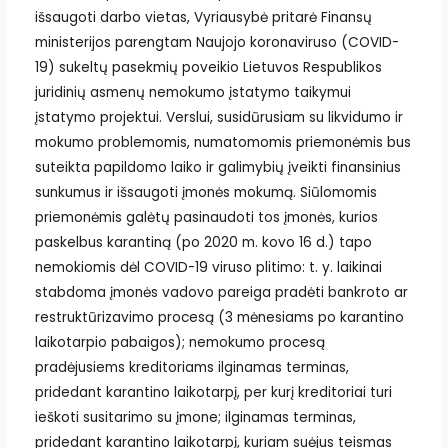
išsaugoti darbo vietas, Vyriausybė pritarė Finansų
ministerijos parengtam Naujojo koronaviruso (COVID-
19) sukeltų pasekmių poveikio Lietuvos Respublikos
juridinių asmenų nemokumo įstatymo taikymui
įstatymo projektui. Verslui, susidūrusiam su likvidumo ir
mokumo problemomis, numatomomis priemonėmis bus
suteikta papildomo laiko ir galimybių įveikti finansinius
sunkumus ir išsaugoti įmonės mokumą. Siūlomomis
priemonėmis galėtų pasinaudoti tos įmonės, kurios
paskelbus karantiną (po 2020 m. kovo 16 d.) tapo
nemokiomis dėl COVID-19 viruso plitimo: t. y. laikinai
stabdoma įmonės vadovo pareiga pradėti bankroto ar
restruktūrizavimo procesą (3 mėnesiams po karantino
laikotarpio pabaigos); nemokumo procesą
pradėjusiems kreditoriams ilginamas terminas,
pridedant karantino laikotarpį, per kurį kreditoriai turi
ieškoti susitarimo su įmone; ilginamas terminas,
pridedant karantino laikotarpį, kuriam suėjus teismas