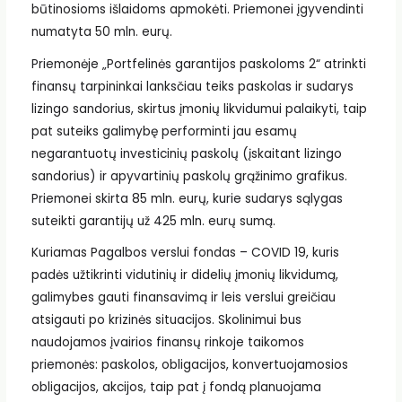
būtinosioms išlaidoms apmokėti. Priemonei įgyvendinti
numatyta 50 mln. eurų.
Priemonėje „Portfelinės garantijos paskoloms 2“ atrinkti
finansų tarpininkai lanksčiau teiks paskolas ir sudarys
lizingo sandorius, skirtus įmonių likvidumui palaikyti, taip
pat suteiks galimybę performinti jau esamų
negarantuotų investicinių paskolų (įskaitant lizingo
sandorius) ir apyvartinių paskolų grąžinimo grafikus.
Priemonei skirta 85 mln. eurų, kurie sudarys sąlygas
suteikti garantijų už 425 mln. eurų sumą.
Kuriamas Pagalbos verslui fondas – COVID 19, kuris
padės užtikrinti vidutinių ir didelių įmonių likvidumą,
galimybes gauti finansavimą ir leis verslui greičiau
atsigauti po krizinės situacijos. Skolinimui bus
naudojamos įvairios finansų rinkoje taikomos
priemonės: paskolos, obligacijos, konvertuojamosios
obligacijos, akcijos, taip pat į fondą planuojama