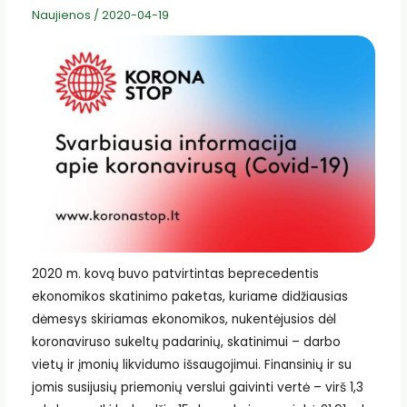
Naujienos
/
2020-04-19
2020 m. kovą buvo patvirtintas beprecedentis
ekonomikos skatinimo paketas, kuriame didžiausias
dėmesys skiriamas ekonomikos, nukentėjusios dėl
koronaviruso sukeltų padarinių, skatinimui – darbo
vietų ir įmonių likvidumo išsaugojimui. Finansinių ir su
jomis susijusių priemonių verslui gaivinti vertė – virš 1,3