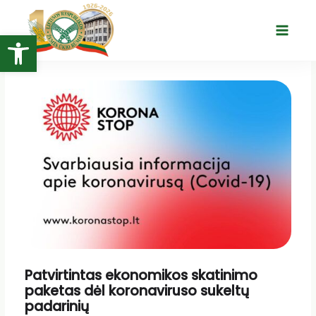
Pereiti
prie
Open toolbar
Main
turinio
Menu
Patvirtintas ekonomikos skatinimo
paketas dėl koronaviruso sukeltų
padarinių