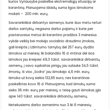
kurios Vyriausybė paskelbė ekstremaliąją situaciją ar
karantiną. Planuojama išlaidų suma ligos išmokoms
mokėti – 200 mln. eurų.
Savarankiškai dirbantys asmenys, kurie šiuo metu neturi
darbo santykių, negauna darbo pajamų ir kurie per
pastaruosius metus iki karantino pradžios 3 mėnesius
vykdė veiklą bei mokėjo socialinio draudimo įmokas,
gali kreiptis į Užimtumo tarnybą dėl 257 eurų dydžio
išmokos už mėnesį. Iki balandžio 16 d. imtinai dėl šios
išmokos jau kreipėsi 49,3 tūkst. savarankiškai dirbančių
asmenų, į savo sąskaitas pinigų jau sulaukė 34,5 tūkst.
žmonių. Iš viso „Sodra“ jau išmokėjo 4,6 mln. eurų.
Išmoka už kovą siekia 132,65 euro, nes karantinas
paskelbtas kovo 16 d. Planuojama, kad išmokų suma
sieks 36 mln. eurų per mėnesį, o teisę gauti išmokas įgis
apie 140 tūkst. savarankiškai dirbančių asmenų.
Netekusiems darbo asmenims nuo 3 iki 6 mėnesių