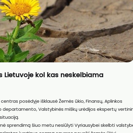
os Lietuvoje kol kas neskelbiama
mo centras posėdyje išklausė Žemės ūkio, Finansų, Aplinkos
imo departamento, Valstybinės miškų urėdijos ekspertų vertin
situaciją.
ėmė sprendimą šiuo metu nesiūlyti Vyriausybei skelbti valstyb