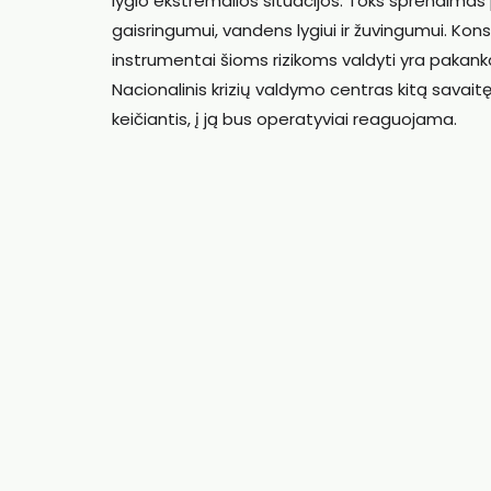
lygio ekstremalios situacijos. Toks sprendimas
gaisringumui, vandens lygiui ir žuvingumui. Kon
instrumentai šioms rizikoms valdyti yra pakankam
Nacionalinis krizių valdymo centras kitą savaitę v
keičiantis, į ją bus operatyviai reaguojama.