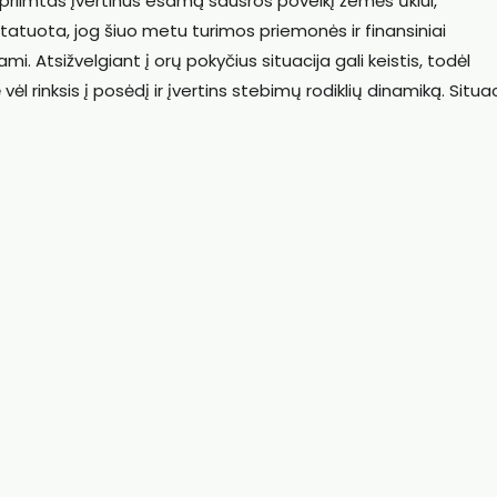
 priimtas įvertinus esamą sausros poveikį žemės ūkiui,
statuota, jog šiuo metu turimos priemonės ir finansiniai
i. Atsižvelgiant į orų pokyčius situacija gali keistis, todėl
ėl rinksis į posėdį ir įvertins stebimų rodiklių dinamiką. Situac