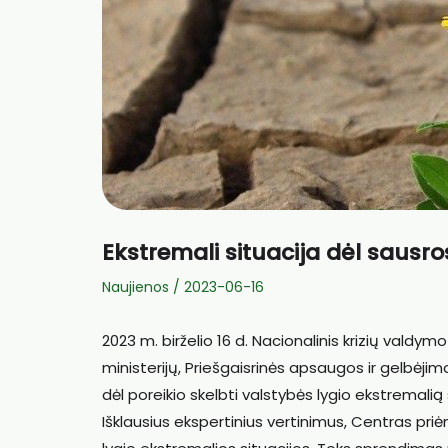
Ekstremali situacija dėl sausr
Naujienos
/
2023-06-16
2023 m. birželio 16 d. Nacionalinis krizių valdy
ministerijų, Priešgaisrinės apsaugos ir gelbėj
dėl poreikio skelbti valstybės lygio ekstremalią 
Išklausius ekspertinius vertinimus, Centras pri