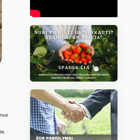
imus
ės