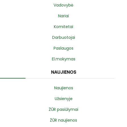
Vadovybė
Nariai
Komitetai
Darbuotojai
Paslaugos
El.mokymas
NAUJIENOS
Naujienos
Užsienyje
ŽŪR pasiūlymai
ŽŪR naujienos