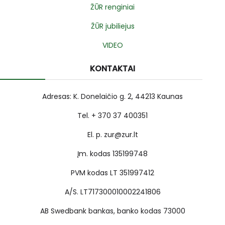
ŽŪR renginiai
ŽŪR jubiliejus
VIDEO
KONTAKTAI
Adresas: K. Donelaičio g. 2, 44213 Kaunas
Tel. + 370 37 400351
El. p. zur@zur.lt
Įm. kodas 135199748
PVM kodas LT 351997412
A/S. LT717300010002241806
AB Swedbank bankas, banko kodas 73000