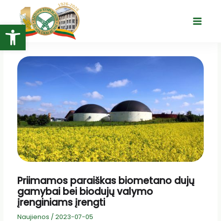
Pereiti
prie
Open toolbar
Main
turinio
Menu
Priimamos paraiškas biometano dujų
gamybai bei biodujų valymo
įrenginiams įrengti
Naujienos
/
2023-07-05