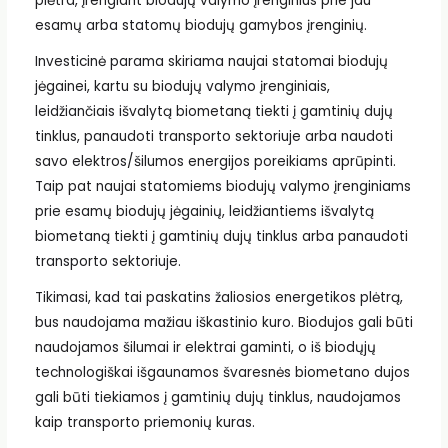
plėtra, įrengiant biodujų valymo įrenginius prie jau
esamų arba statomų biodujų gamybos įrenginių.
Investicinė parama skiriama naujai statomai biodujų
jėgainei, kartu su biodujų valymo įrenginiais,
leidžiančiais išvalytą biometaną tiekti į gamtinių dujų
tinklus, panaudoti transporto sektoriuje arba naudoti
savo elektros/šilumos energijos poreikiams aprūpinti.
Taip pat naujai statomiems biodujų valymo įrenginiams
prie esamų biodujų jėgainių, leidžiantiems išvalytą
biometaną tiekti į gamtinių dujų tinklus arba panaudoti
transporto sektoriuje.
Tikimasi, kad tai paskatins žaliosios energetikos plėtrą,
bus naudojama mažiau iškastinio kuro. Biodujos gali būti
naudojamos šilumai ir elektrai gaminti, o iš biodųjų
technologiškai išgaunamos švaresnės biometano dujos
gali būti tiekiamos į gamtinių dujų tinklus, naudojamos
kaip transporto priemonių kuras.