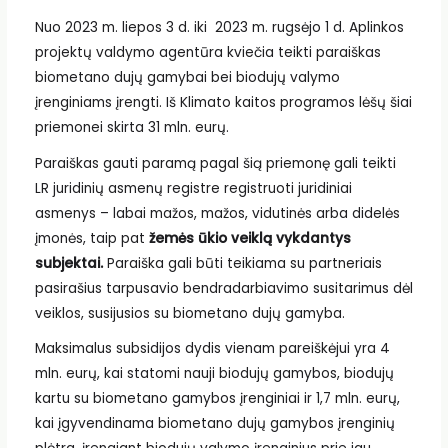
Nuo 2023 m. liepos
3
d. iki 2023 m. rugsėjo 1 d. Aplinkos
projektų valdymo agentūra kviečia teikti paraiškas
biometano dujų gamybai bei biodujų valymo
įrenginiams įrengti. Iš Klimato kaitos programos lėšų šiai
priemonei skirta 31 mln. eurų.
Paraiškas gauti paramą pagal šią priemonę gali teikti
LR juridinių asmenų registre registruoti juridiniai
asmenys – labai mažos, mažos, vidutinės arba didelės
įmonės, taip pat
žemės ūkio veiklą vykdantys
subjektai.
Paraiška gali būti teikiama su partneriais
pasirašius tarpusavio bendradarbiavimo susitarimus dėl
veiklos, susijusios su biometano dujų gamyba.
Maksimalus subsidijos dydis vienam pareiškėjui yra 4
mln. eurų, kai statomi nauji biodujų gamybos, biodujų
kartu su biometano gamybos įrenginiai ir 1,7 mln. eurų,
kai įgyvendinama biometano dujų gamybos įrenginių