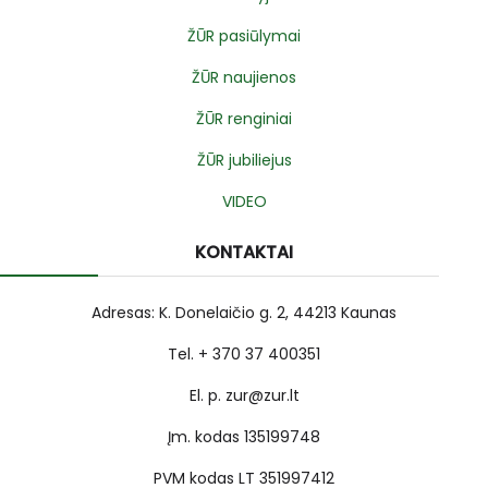
ŽŪR pasiūlymai
ŽŪR naujienos
ŽŪR renginiai
ŽŪR jubiliejus
VIDEO
KONTAKTAI
Adresas: K. Donelaičio g. 2, 44213 Kaunas
Tel. + 370 37 400351
El. p. zur@zur.lt
Įm. kodas 135199748
PVM kodas LT 351997412