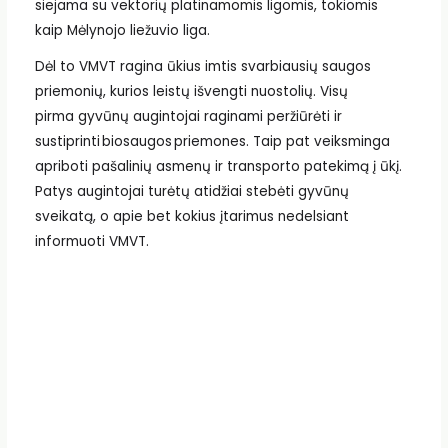
siejama su vektorių platinamomis ligomis, tokiomis
kaip Mėlynojo liežuvio liga.
Dėl to VMVT ragina ūkius imtis svarbiausių saugos
priemonių, kurios leistų išvengti nuostolių. Visų
pirma gyvūnų augintojai raginami peržiūrėti ir
sustiprinti biosaugos priemones. Taip pat veiksminga
apriboti pašalinių asmenų ir transporto patekimą į ūkį.
Patys augintojai turėtų atidžiai stebėti gyvūnų
sveikatą, o apie bet kokius įtarimus nedelsiant
informuoti VMVT.