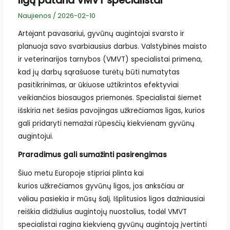
ligų pataria VMVT specialistai
Naujienos
/
2026-02-10
Artėjant pavasariui, gyvūnų augintojai svarsto ir
planuoja savo svarbiausius darbus. Valstybinės maisto
ir veterinarijos tarnybos (VMVT) specialistai primena,
kad jų darbų sąrašuose turėtų būti numatytas
pasitikrinimas, ar ūkiuose užtikrintos efektyviai
veikiančios biosaugos priemonės. Specialistai šiemet
išskiria net šešias pavojingas užkrečiamas ligas, kurios
gali pridaryti nemažai rūpesčių kiekvienam gyvūnų
augintojui.
Praradimus gali sumažinti pasirengimas
Šiuo metu Europoje stipriai plinta kai
kurios užkrečiamos gyvūnų ligos, jos anksčiau ar
vėliau pasiekia ir mūsų šalį. Išplitusios ligos dažniausiai
reiškia didžiulius augintojų nuostolius, todėl VMVT
specialistai ragina kiekvieną gyvūnų augintoją įvertinti