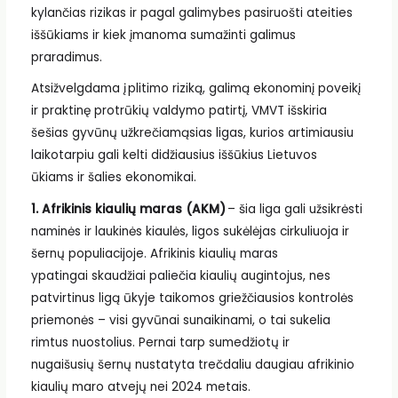
kylančias rizikas ir pagal galimybes pasiruošti ateities
iššūkiams ir kiek įmanoma sumažinti galimus
praradimus.
Atsižvelgdama į plitimo riziką, galimą ekonominį poveikį
ir praktinę protrūkių valdymo patirtį, VMVT išskiria
šešias gyvūnų užkrečiamąsias ligas, kurios artimiausiu
laikotarpiu gali kelti didžiausius iššūkius Lietuvos
ūkiams ir šalies ekonomikai.
1. Afrikinis kiaulių maras (AKM)
– šia liga gali užsikrėsti
naminės ir laukinės kiaulės, ligos sukėlėjas cirkuliuoja ir
šernų populiacijoje. Afrikinis kiaulių maras
ypatingai skaudžiai paliečia kiaulių augintojus, nes
patvirtinus ligą ūkyje taikomos griežčiausios kontrolės
priemonės – visi gyvūnai sunaikinami, o tai sukelia
rimtus nuostolius. Pernai tarp sumedžiotų ir
nugaišusių šernų nustatyta trečdaliu daugiau afrikinio
kiaulių maro atvejų nei 2024 metais.