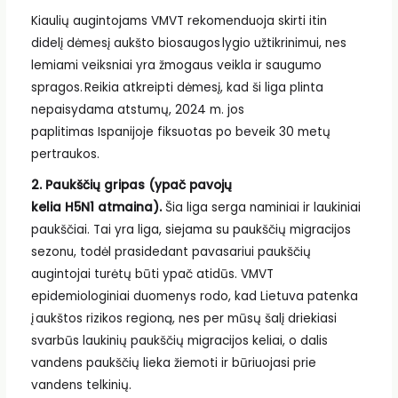
Kiaulių augintojams VMVT rekomenduoja skirti itin
didelį dėmesį aukšto biosaugos lygio užtikrinimui, nes
lemiami veiksniai yra žmogaus veikla ir saugumo
spragos. Reikia atkreipti dėmesį, kad ši liga plinta
nepaisydama atstumų, 2024 m. jos
paplitimas Ispanijoje fiksuotas po beveik 30 metų
pertraukos.
2. Paukščių gripas (ypač pavojų
kelia H5N1 atmaina).
Šia liga serga naminiai ir laukiniai
paukščiai. Tai yra liga, siejama su paukščių migracijos
sezonu, todėl prasidedant pavasariui paukščių
augintojai turėtų būti ypač atidūs. VMVT
epidemiologiniai duomenys rodo, kad Lietuva patenka
į aukštos rizikos regioną, nes per mūsų šalį driekiasi
svarbūs laukinių paukščių migracijos keliai, o dalis
vandens paukščių lieka žiemoti ir būriuojasi prie
vandens telkinių.