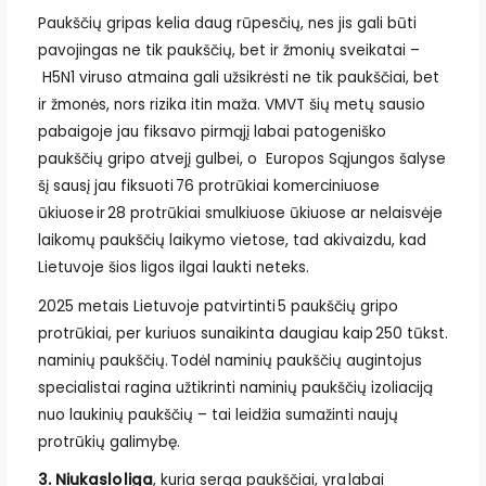
Paukščių gripas kelia daug rūpesčių, nes jis gali būti
pavojingas ne tik paukščių, bet ir žmonių sveikatai –
H5N1 viruso atmaina gali užsikrėsti ne tik paukščiai, bet
ir žmonės, nors rizika itin maža. VMVT šių metų sausio
pabaigoje jau fiksavo pirmąjį labai patogeniško
paukščių gripo atvejį gulbei, o Europos Sąjungos šalyse
šį sausį jau fiksuoti 76 protrūkiai komerciniuose
ūkiuose ir 28 protrūkiai smulkiuose ūkiuose ar nelaisvėje
laikomų paukščių laikymo vietose, tad akivaizdu, kad
Lietuvoje šios ligos ilgai laukti neteks.
2025 metais Lietuvoje patvirtinti 5 paukščių gripo
protrūkiai, per kuriuos sunaikinta daugiau kaip 250 tūkst.
naminių paukščių. Todėl naminių paukščių augintojus
specialistai ragina užtikrinti naminių paukščių izoliaciją
nuo laukinių paukščių – tai leidžia sumažinti naujų
protrūkių galimybę.
3. Niukaslo liga
, kuria serga paukščiai, yra labai