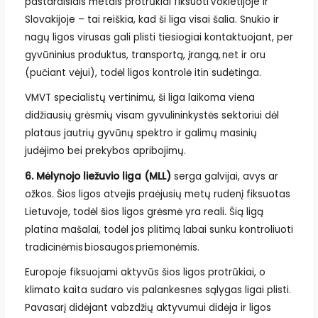
pastaraisiais metais protrūkiai fiksuoti Vokietijoje ir
Slovakijoje – tai reiškia, kad ši liga visai šalia. Snukio ir
nagų ligos virusas gali plisti tiesiogiai kontaktuojant, per
gyvūninius produktus, transportą, įrangą, net ir oru
(pučiant vėjui), todėl ligos kontrolė itin sudėtinga.
VMVT specialistų vertinimu, ši liga laikoma viena
didžiausių grėsmių visam gyvulininkystės sektoriui dėl
plataus jautrių gyvūnų spektro ir galimų masinių
judėjimo bei prekybos apribojimų.
6. Mėlynojo liežuvio liga (MLL)
serga galvijai, avys ar
ožkos. Šios ligos atvejis praėjusių metų rudenį fiksuotas
Lietuvoje, todėl šios ligos grėsmė yra reali. Šią ligą
platina mašalai, todėl jos plitimą labai sunku kontroliuoti
tradicinėmis biosaugos priemonėmis.
Europoje fiksuojami aktyvūs šios ligos protrūkiai, o
klimato kaita sudaro vis palankesnes sąlygas ligai plisti.
Pavasarį didėjant vabzdžių aktyvumui didėja ir ligos