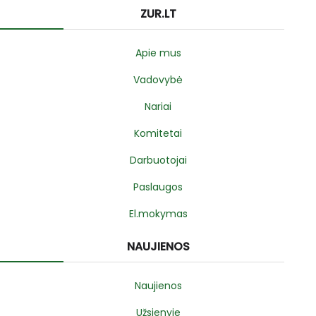
ZUR.LT
Apie mus
Vadovybė
Nariai
Komitetai
Darbuotojai
Paslaugos
El.mokymas
NAUJIENOS
Naujienos
Užsienyje