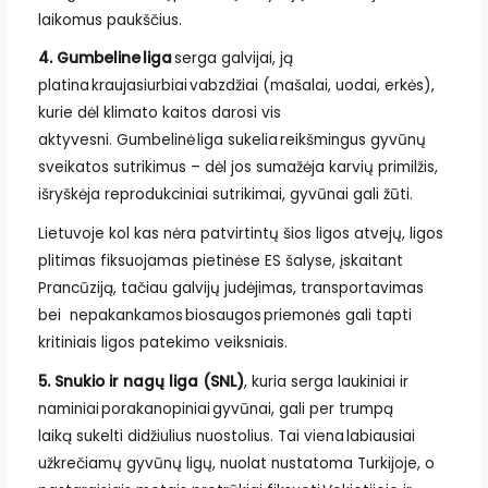
laikomus paukščius.
4. Gumbeline liga
serga galvijai, ją
platina kraujasiurbiai vabzdžiai (mašalai, uodai, erkės),
kurie dėl klimato kaitos darosi vis
aktyvesni. Gumbelinė liga sukelia reikšmingus gyvūnų
sveikatos sutrikimus – dėl jos sumažėja karvių primilžis,
išryškėja reprodukciniai sutrikimai, gyvūnai gali žūti.
Lietuvoje kol kas nėra patvirtintų šios ligos atvejų, ligos
plitimas fiksuojamas pietinėse ES šalyse, įskaitant
Prancūziją, tačiau galvijų judėjimas, transportavimas
bei nepakankamos biosaugos priemonės gali tapti
kritiniais ligos patekimo veiksniais.
5. Snukio ir nagų liga (SNL)
, kuria serga laukiniai ir
naminiai porakanopiniai gyvūnai, gali per trumpą
laiką sukelti didžiulius nuostolius. Tai viena labiausiai
užkrečiamų gyvūnų ligų, nuolat nustatoma Turkijoje, o