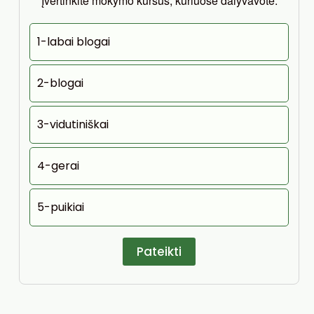
Įvertinkite mokymo kursus, kuriuose dalyvavote:
1-labai blogai
2-blogai
3-vidutiniškai
4-gerai
5-puikiai