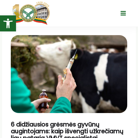
Pereiti
prie
Open toolbar
Main
turinio
Menu
6 didžiausios grėsmės gyvūnų
augintojams: kaip išvengti užkrečiamų