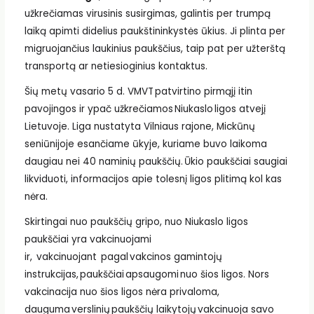
užkrečiamas virusinis susirgimas, galintis per trumpą
laiką apimti didelius paukštininkystės ūkius. Ji plinta per
migruojančius laukinius paukščius, taip pat per užterštą
transportą ar netiesioginius kontaktus.
Šių metų vasario 5 d. VMVT patvirtino pirmąjį itin
pavojingos ir ypač užkrečiamos Niukaslo ligos atvejį
Lietuvoje. Liga nustatyta Vilniaus rajone, Mickūnų
seniūnijoje esančiame ūkyje, kuriame buvo laikoma
daugiau nei 40 naminių paukščių. Ūkio paukščiai saugiai
likviduoti, informacijos apie tolesnį ligos plitimą kol kas
nėra.
Skirtingai nuo paukščių gripo, nuo Niukaslo ligos
paukščiai yra vakcinuojami
ir, vakcinuojant pagal vakcinos gamintojų
instrukcijas, paukščiai apsaugomi nuo šios ligos. Nors
vakcinacija nuo šios ligos nėra privaloma,
dauguma verslinių paukščių laikytojų vakcinuoja savo