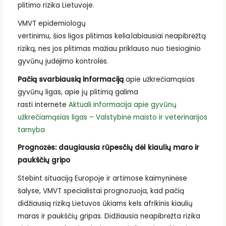
plitimo rizika Lietuvoje.
VMVT epidemiologų
vertinimu, šios ligos plitimas kelia labiausiai neapibrėžtą
riziką, nes jos plitimas mažiau priklauso nuo tiesioginio
gyvūnų judėjimo kontrolės.
Pačią svarbiausią informaciją
apie užkrečiamąsias
gyvūnų ligas, apie jų plitimą galima
rasti internete
Aktuali informacija apie gyvūnų
užkrečiamąsias ligas – Valstybinė maisto ir veterinarijos
tarnyba
Prognozės: daugiausia rūpesčių dėl kiaulių maro ir
paukščių gripo
Stebint situaciją Europoje ir artimose kaimyninėse
šalyse, VMVT specialistai prognozuoja, kad pačią
didžiausią riziką Lietuvos ūkiams kels afrikinis kiaulių
maras ir paukščių gripas. Didžiausia neapibrėžta rizika