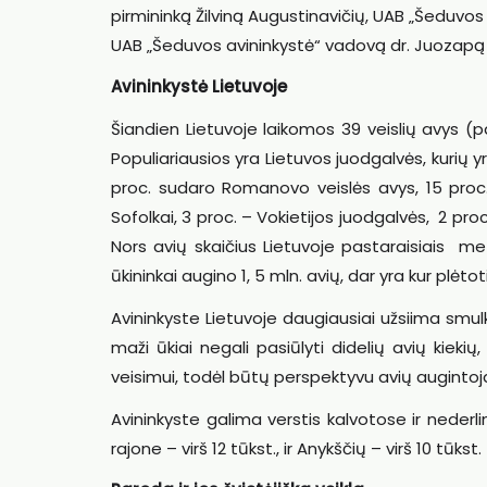
pirmininką Žilviną Augustinavičių, UAB „Šeduvos a
UAB „Šeduvos avininkystė“ vadovą dr. Juozapą M
Avininkystė Lietuvoje
Šiandien Lietuvoje laikomos 39 veislių avys (pa
Populiariausios yra Lietuvos juodgalvės, kurių yr
proc. sudaro Romanovo veislės avys, 15 proc. –
Sofolkai, 3 proc. – Vokietijos juodgalvės, 2 proc
Nors avių skaičius Lietuvoje pastaraisiais met
ūkininkai augino 1, 5 mln. avių, dar yra kur plėtot
Avininkyste Lietuvoje daugiausiai užsiima smul
maži ūkiai negali pasiūlyti didelių avių kiek
veisimui, todėl būtų perspektyvu avių auginto
Avininkyste galima verstis kalvotose ir neder
rajone – virš 12 tūkst., ir Anykščių – virš 10 tūkst.