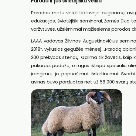
Paroda ir jos švietėjiška veikla
Parodos metu veikė Lietuvoje auginamų avių v
edukacijos, švietėjiški seminarai, žemės ūkio t
varžytuvės, užsiėmimai mažiesiems parodos d
LAAA vadovas Žilvinas Augustinavičius semina
2018“, vykusios gegužės mėnesį. „Parodą aplank
200 prekybos stendų. Galima tik žavėtis, kaip kr
pakarpo, padažo, o ragus ištepa specialiu ali
įrengimui, jo papuošimui, išskirtinumui. Svarbi 
avinas buvo parduotas net už 58 000 svarų ster