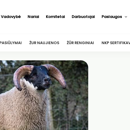
Vadovybė
Nariai
Komitetai
Darbuotojai
Paslaugos
 PASIŪLYMAI
ŽUR NAUJIENOS
ŽŪR RENGINIAI
NKP SERTIFIKA