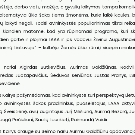
tuštėja, darbo vietų mažėja, o gyvulių laikymas tampa kompl
alternatyvia ūkio šaka tiems žmonėms, kurie laikė kiaules, 
 laikyti negali. Todėl avininkystės populiarinimas tikrai reika
a šiandien matome, kad yra rūpinamasi programa, kuri sk
ien garbė ir plojimai LAAA ir jos vadovui Žilvinui Augustinavi
rinimą Lietuvoje“ – kalbėjo Žemės ūkio rūmų vicepirmininkas
nariai Algirdas Butkevičius, Aurimas Gaidžiūnas, Radviliš
lfredas Juozapavičius, Šeduvos seniūnas Justas Pranys, L
kevičienė.
 Kairys pažymėdamas, kad avininkystė turi perspektyvą Lietu
o avininkystės šakos pradininkus, puoselėtojus, LAAA aktyv
ūtą Šveistienę, avių augintojus Jurį Milišiūną, Aurimą Bezarą, 
ugą Pečiulionį, Saulių Laurikietį, Raimondą Vaidir.
as Kairys drauge su Seimo nariu Aurimu Gaidžiūnu apdovanoj