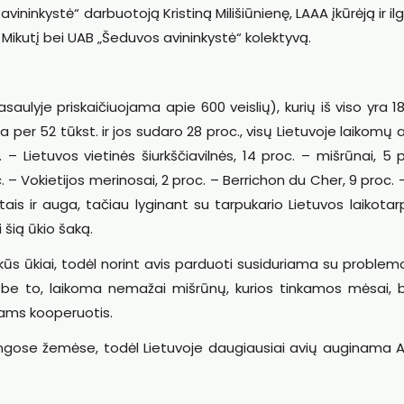
vininkystė“ darbuotoją Kristiną Milišiūnienę, LAAA įkūrėją ir i
ikutį bei UAB „Šeduvos avininkystė“ kolektyvą.
saulyje priskaičiuojama apie 600 veislių), kurių iš viso yra 1
a per 52 tūkst. ir jos sudaro 28 proc., visų Lietuvoje laikomų a
 Lietuvos vietinės šiurkščiavilnės, 14 proc. – mišrūnai, 5 
. – Vokietijos merinosai, 2 proc. – Berrichon du Cher, 9 proc. –
ais ir auga, tačiau lyginant su tarpukario Lietuvos laikotarp
i šią ūkio šaką.
kūs ūkiai, todėl norint avis parduoti susiduriama su proble
ių, be to, laikoma nemažai mišrūnų, kurios tinkamos mėsai,
jams kooperuotis.
lingose žemėse, todėl Lietuvoje daugiausiai avių auginama 