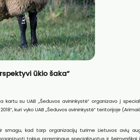
rspektyvi ūkio šaka“
ija kartu su UAB ,,Šeduvos avininkystė“ organizavo į specia
018“, kuri vyko UAB ,,Šeduvos avininkystė“ teritorijoje (Arimaiči
r smagu, kad tarp organizacijų turime Lietuvos avių aug
uorganizuoti tokius prasmingus specializuotus ir šeimyniškai 