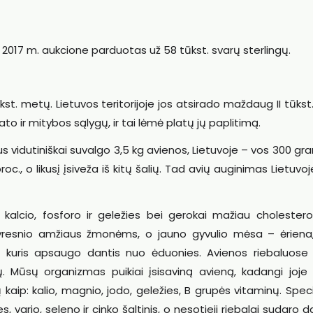
, 2017 m. aukcione parduotas už 58 tūkst. svarų sterlingų.
st. metų. Lietuvos teritorijoje jos atsirado maždaug II tūkst. 
mato ir mitybos sąlygų, ir tai lėmė platų jų paplitimą.
vidutiniškai suvalgo 3,5 kg avienos, Lietuvoje – vos 300 gr
., o likusį įsiveža iš kitų šalių. Tad avių auginimas Lietuvoje
 kalcio, fosforo ir geležies bei gerokai mažiau cholesterol
 vyresnio amžiaus žmonėms, o jauno gyvulio mėsa – ėriena,
, kuris apsaugo dantis nuo ėduonies. Avienos riebaluose
ių. Mūsų organizmas puikiai įsisaviną avieną, kadangi joje
kaip: kalio, magnio, jodo, geležies, B grupės vitaminų. Speci
s, vario, seleno ir cinko šaltinis, o nesotieji riebalai sudaro 