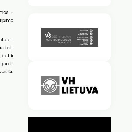
ymas –
kirpimo
tcheep
au kaip
 bet ir
s gardo
veislės