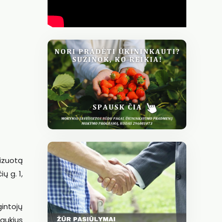
lizuotą
ų g. 1,
intojų
jaukius