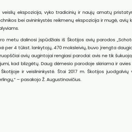
eislių ekspozicija, vyko tradicinių ir naujų amatų pristat
echnikos bei avininkystės reikmenų ekspozicija ir mugė, avių 
alyviams.
ro metu dalinosi įspūdžiais iš Škotijos avių parodos „Scho
ė per 4 tūkst. lankytojų, 470 moksleivių, buvo įrengta daugi
uopščiai avių augintojai rengiasi parodai: avis ne tik šukuoja,
ejumi, kad blizgėtų. Daug dėmesio parodoje skiriama ir avie
Škotijoje ir veislininkystė. Štai 2017 m. Škotijos juodgalvių 
lingų,“ – pasakojo Ž. Augustinavičius.