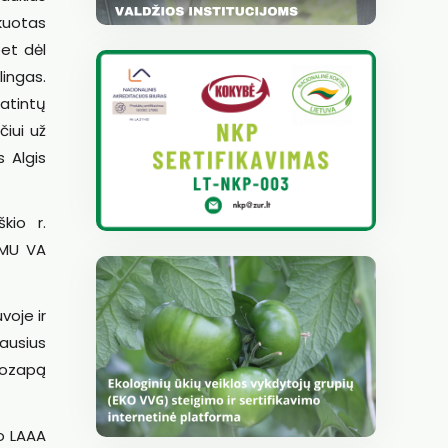
ikuotas
bet dėl
lingas.
atintų
čiui už
 Algis
kio r.
SMU VA
voje ir
iausius
Juozapą
o LAAA