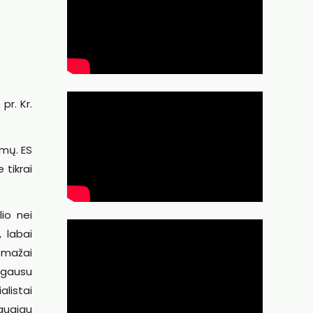
pr. Kr.
amų. ES
 tikrai
io nei
 labai
 mažai
 gausu
alistai
daugiau