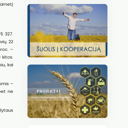
lgametį
85 327.
vių. 22
proc. –
 kitos.
iu, kai
momis –
 bet ne
Alytaus