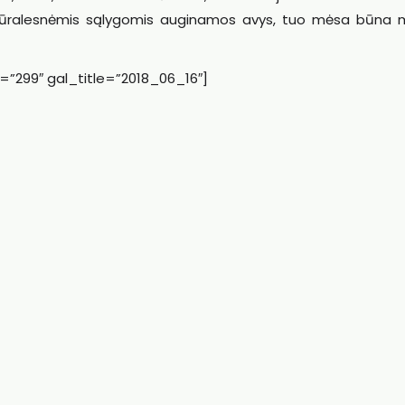
atūralesnėmis sąlygomis auginamos avys, tuo mėsa būna 
=”299″ gal_title=”2018_06_16″]