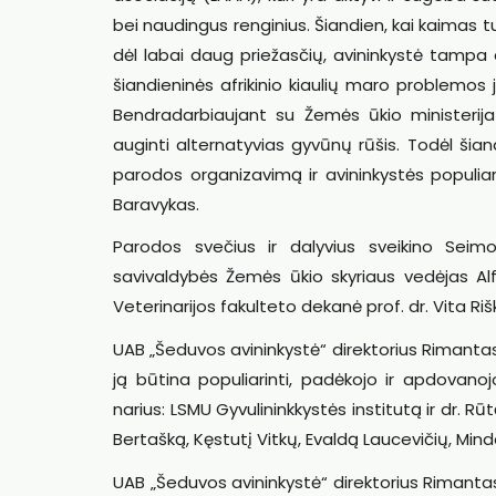
bei naudingus renginius. Šiandien, kai kaimas 
dėl labai daug priežasčių, avininkystė tampa 
šiandieninės afrikinio kiaulių maro problemos jų
Bendradarbiaujant su Žemės ūkio ministerij
auginti alternatyvias gyvūnų rūšis. Todėl šiand
parodos organizavimą ir avininkystės populia
Baravykas.
Parodos svečius ir dalyvius sveikino Seimo 
savivaldybės Žemės ūkio skyriaus vedėjas A
Veterinarijos fakulteto dekanė prof. dr. Vita Riš
UAB „Šeduvos avininkystė“ direktorius Rimantas
ją būtina populiarinti, padėkojo ir apdovanoj
narius: LSMU Gyvulininkkystės institutą ir dr. R
Bertašką, Kęstutį Vitkų, Evaldą Laucevičių, Minda
UAB „Šeduvos avininkystė“ direktorius Rimant