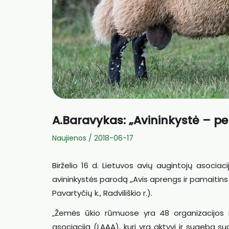
A.Baravykas: „Avininkystė – pe
Naujienos
/
2018-06-17
Birželio 16 d. Lietuvos avių augintojų asociac
avininkystės parodą ,,Avis aprengs ir pamaitins 2
Pavartyčių k., Radviliškio r.).
„Žemės ūkio rūmuose yra 48 organizacijos i
asociaciją (LAAA), kuri yra aktyvi ir sugeba s