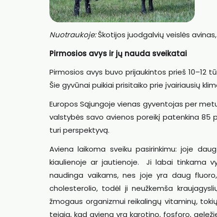
Nuotraukoje:
Škotijos juodgalvių veislės avinas
Pirmosios avys ir jų nauda sveikatai
Pirmosios avys buvo prijaukintos prieš 10–12 tūk
Šie gyvūnai puikiai prisitaiko prie įvairiausių kli
Europos Sąjungoje vienas gyventojas per metus 
valstybės savo avienos poreikį patenkina 85 proc
turi perspektyvą.
Aviena laikoma sveiku pasirinkimu: joje daug
kiaulienoje ar jautienoje. Ji labai tinkama
naudinga vaikams, nes joje yra daug fluoro
cholesterolio, todėl ji neužkemša kraujagysl
žmogaus organizmui reikalingų vitaminų, tokių 
teigia, kad aviena yra karotino, fosforo, geležie