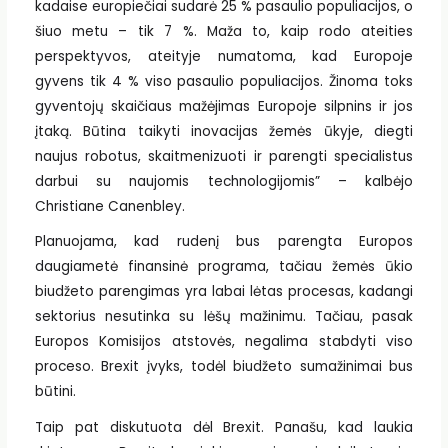
kadaise europiečiai sudarė 25 % pasaulio populiacijos, o
šiuo metu – tik 7 %. Maža to, kaip rodo ateities
perspektyvos, ateityje numatoma, kad Europoje
gyvens tik 4 % viso pasaulio populiacijos. Žinoma toks
gyventojų skaičiaus mažėjimas Europoje silpnins ir jos
įtaką. Būtina taikyti inovacijas žemės ūkyje, diegti
naujus robotus, skaitmenizuoti ir parengti specialistus
darbui su naujomis technologijomis” – kalbėjo
Christiane Canenbley.
Planuojama, kad rudenį bus parengta Europos
daugiametė finansinė programa, tačiau žemės ūkio
biudžeto parengimas yra labai lėtas procesas, kadangi
sektorius nesutinka su lėšų mažinimu. Tačiau, pasak
Europos Komisijos atstovės, negalima stabdyti viso
proceso. Brexit įvyks, todėl biudžeto sumažinimai bus
būtini.
Taip pat diskutuota dėl Brexit. Panašu, kad laukia