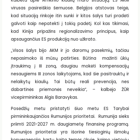
Kalbėta apie Afrikinio kiaulių maro situaciją. ES AKM
virusas pasireiškia šernuose. Belgijos atstovas teigė,
kad situaciją rinkoje itin sunki ir kitos šalys turi pradėti
galvoti kaip nepatekti į tokią padėtį. Kol kas tikimasi,
kad Kinija pripažins regionalizavimo principus, kaip
apsaugančius ES produkciją nuo užkrato.
„Visos šalys bijo AKM ir jo daromų pasekmių, tačiau
nepasimoko iš mūsų patirties. Būtina mažinti ūkių
įtraukimą į III zoną, daugiau mokėti kompensacijų
nesaugiems III zonos laikytojams, kad šie pasitrauktų ir
nelaikytų kiaulių. Tai būtų reali prevencija, nes
dabartinės priemonės neveikia“, – kalbėjo ŽŪR
vicepirmininkas Algis Baravykas.
Posėdžių metu pristatyti šiuo metu ES Tarybai
pirmininkaujančios Rumunijos prioritetai. Rumunija sieks
priimti 2021-2027 m. daugiametę finansinę programą.
Rumunijos prioritetai yra išorinė tiesioginių išmokų
konvergencija, kartų kaita žemės ūkyje, kaimo vietovių