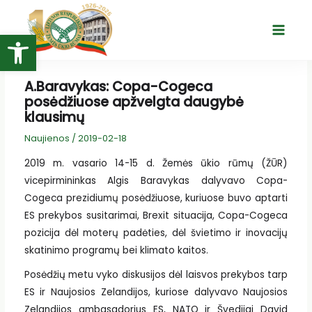
Pereiti
prie
Open toolbar
Main
turinio
Menu
A.Baravykas: Copa-Cogeca
posėdžiuose apžvelgta daugybė
klausimų
Naujienos
/
2019-02-18
2019 m. vasario 14-15 d. Žemės ūkio rūmų (ŽŪR)
vicepirmininkas Algis Baravykas dalyvavo Copa-
Cogeca prezidiumų posėdžiuose, kuriuose buvo aptarti
ES prekybos susitarimai, Brexit situacija, Copa-Cogeca
pozicija dėl moterų padėties, dėl švietimo ir inovacijų
skatinimo programų bei klimato kaitos.
Posėdžių metu vyko diskusijos dėl laisvos prekybos tarp
ES ir Naujosios Zelandijos, kuriose dalyvavo Naujosios
Zelandijos ambasadorius ES, NATO ir Švedijai David