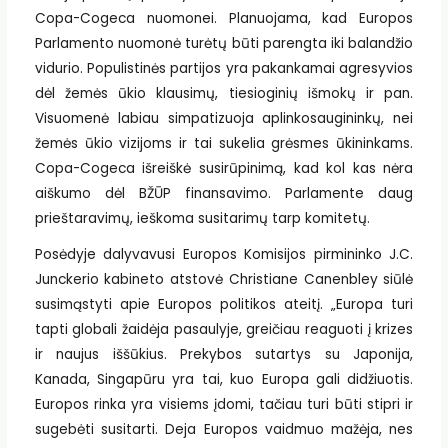
Copa-Cogeca nuomonei. Planuojama, kad Europos
Parlamento nuomonė turėtų būti parengta iki balandžio
vidurio. Populistinės partijos yra pakankamai agresyvios
dėl žemės ūkio klausimų, tiesioginių išmokų ir pan.
Visuomenė labiau simpatizuoja aplinkosaugininkų, nei
žemės ūkio vizijoms ir tai sukelia grėsmes ūkininkams.
Copa-Cogeca išreiškė susirūpinimą, kad kol kas nėra
aiškumo dėl BŽŪP finansavimo. Parlamente daug
prieštaravimų, ieškoma susitarimų tarp komitetų.
Posėdyje dalyvavusi Europos Komisijos pirmininko J.C.
Junckerio kabineto atstovė Christiane Canenbley siūlė
susimąstyti apie Europos politikos ateitį. „Europa turi
tapti globali žaidėja pasaulyje, greičiau reaguoti į krizes
ir naujus iššūkius. Prekybos sutartys su Japonija,
Kanada, Singapūru yra tai, kuo Europa gali didžiuotis.
Europos rinka yra visiems įdomi, tačiau turi būti stipri ir
sugebėti susitarti. Deja Europos vaidmuo mažėja, nes