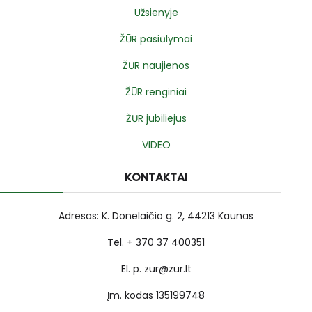
Užsienyje
ŽŪR pasiūlymai
ŽŪR naujienos
ŽŪR renginiai
ŽŪR jubiliejus
VIDEO
KONTAKTAI
Adresas: K. Donelaičio g. 2, 44213 Kaunas
Tel. + 370 37 400351
El. p. zur@zur.lt
Įm. kodas 135199748