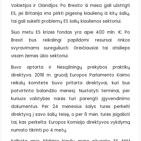
Vokietijos ir Olandijos. Po Brexito ši mėsa gali užstrigti
ES, jei Britanija ims pirkti pigesnę kiaulieną iš kitų šalių,
tai gali sukelti problemų ES šalių kiaulienos sektoriui.
Šiuo metu ES krizės fondas yra apie 400 mln. €. Po
Brexit bus reikalingi papildomi resursai rinkos
svyravimams sureguliuoti. Greičiausiai tai atsilieps
visam žemės ūkio sektoriui.
Buvo aptarta ir Nesąžiningų prekybos praktikų
direktyva. 2018 m. gruodį Europos Parlamento Kaimo
reikalų komitete buvo pritarta direktyvai, kuri bus
patvirtinta balandžio mėnesį. Nustatyti terminai, per
kuriuos valstybės narės turi parengti įgyvendinimo
dokumentus. Per 24 mėnesius šalys turės perkelti
direktyvą į savo šalių teisę, o per 6 mėn. turės įsigalioti
tai, kas perkelta. Europos Komisija direktyvos vykdymą
numato tikrinti po 4 metų.