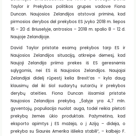
Taylor ir Prekybos politikos grupės vadove Fiona
Duncan. Naujosios Zelandijos atstovai priminė, kad
pirmosios derybos dėl prekybos ES įvyko 2018 m. liepos
16 – 20 d. Briuselyje, antrosios – 2018 m. spalio 8 – 12 d.
Naujoje Zelandijoje.
David Taylor pristatė esamą prekybos tarp ES ir
Naujosios Zelandijos situaciją, atkreipė dėmesį, kad
Naujoji Zelandija priima prekes iš ES geresnėmis
sąlygomis, nei ES iš Naujosios Zelandijos. Naujajai
Zelandijai didelį rūpestį kelia Brexit‘as – kyla daug
klausimų dėl iki šiol sudarytų sutarčių ir prekybos
derybų ateities. Fiona Duncan išsamiai pristatė
Naujosios Zelandijos prekybą. „Šalyje yra 4,7 mln.
gyventojų, populiacija nuolat auga, todėl reikia plėtoti
prekybą žemės ūkio produktais. Pažymėtina, kad
eksporto apimtys į ES mažėja, o į Aziją – didėja, o
prekyba su Šiaurės Amerika išlieka stabili“, – kalbėjo F.