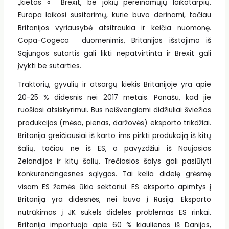
„kietas « Brexit, be jokių pereinamųjų laikotarpių.
Europa laikosi susitarimų, kurie buvo derinami, tačiau
Britanijos vyriausybė atsitraukia ir keičia nuomonę.
Copa-Cogeca duomenimis, Britanijos išstojimo iš
Sąjungos sutartis gali likti nepatvirtinta ir Brexit gali
įvykti be sutarties.
Traktorių, gyvulių ir atsargų kiekis Britanijoje yra apie
20-25 % didesnis nei 2017 metais. Panašu, kad jie
ruošiasi atsiskyrimui. Bus neišvengiami didžiuliai šviežios
produkcijos (mėsa, pienas, daržovės) eksporto trikdžiai.
Britanija greičiausiai iš karto ims pirkti produkciją iš kitų
šalių, tačiau ne iš ES, o pavyzdžiui iš Naujosios
Zelandijos ir kitų šalių. Trečiosios šalys gali pasiūlyti
konkurencingesnes sąlygas. Tai kelia didelę grėsmę
visam ES žemės ūkio sektoriui. ES eksporto apimtys į
Britaniją yra didesnės, nei buvo į Rusiją. Eksporto
nutrūkimas į JK sukels dideles problemas ES rinkai.
Britanija importuoja apie 60 % kiaulienos iš Danijos,