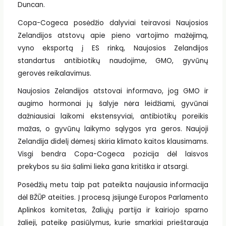
Duncan.
Copa-Cogeca posėdžio dalyviai teiravosi Naujosios
Zelandijos atstovų apie pieno vartojimo mažėjimą,
vyno eksportą į ES rinką, Naujosios Zelandijos
standartus antibiotikų naudojime, GMO, gyvūnų
gerovės reikalavimus.
Naujosios Zelandijos atstovai informavo, jog GMO ir
augimo hormonai jų šalyje nėra leidžiami, gyvūnai
dažniausiai laikomi ekstensyviai, antibiotikų poreikis
mažas, o gyvūnų laikymo sąlygos yra geros. Naujoji
Zelandija didelį dėmesį skiria klimato kaitos klausimams.
Visgi bendra Copa-Cogeca pozicija dėl laisvos
prekybos su šia šalimi lieka gana kritiška ir atsargi.
Posėdžių metu taip pat pateikta naujausia informacija
dėl BŽŪP ateities. Į procesą įsijungė Europos Parlamento
Aplinkos komitetas, Žaliųjų partija ir kairiojo sparno
žalieji, pateikę pasiūlymus, kurie smarkiai prieštarauja