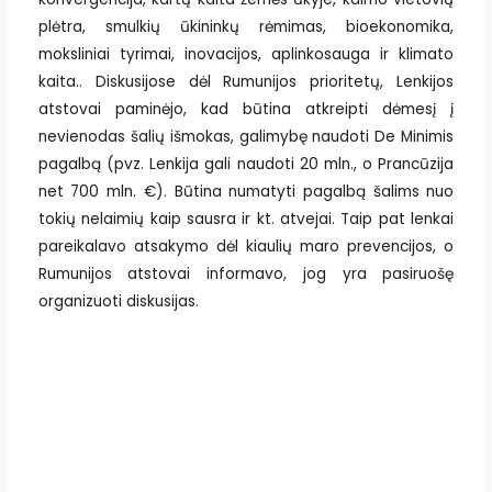
plėtra, smulkių ūkininkų rėmimas, bioekonomika,
moksliniai tyrimai, inovacijos, aplinkosauga ir klimato
kaita.. Diskusijose dėl Rumunijos prioritetų, Lenkijos
atstovai paminėjo, kad būtina atkreipti dėmesį į
nevienodas šalių išmokas, galimybę naudoti De Minimis
pagalbą (pvz. Lenkija gali naudoti 20 mln., o Prancūzija
net 700 mln. €). Būtina numatyti pagalbą šalims nuo
tokių nelaimių kaip sausra ir kt. atvejai. Taip pat lenkai
pareikalavo atsakymo dėl kiaulių maro prevencijos, o
Rumunijos atstovai informavo, jog yra pasiruošę
organizuoti diskusijas.