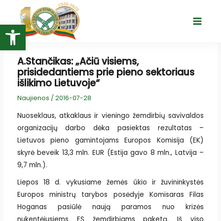
Pereiti
prie
Open toolbar
Main
turinio
Menu
A.Stančikas: „Ačiū visiems,
prisidedantiems prie pieno sektoriaus
išlikimo Lietuvoje“
Naujienos
/
2016-07-28
Nuoseklaus, atkaklaus ir vieningo žemdirbių savivaldos
organizacijų darbo dėka pasiektas rezultatas –
Lietuvos pieno gamintojams Europos Komisija (EK)
skyrė beveik 13,3 mln. EUR (Estija gavo 8 mln., Latvija –
9,7 mln.).
Liepos 18 d. vykusiame žemės ūkio ir žuvininkystės
Europos ministrų tarybos posėdyje Komisaras Filas
Hoganas pasiūlė naują paramos nuo krizės
nukentėjusiems ES žemdirbiams paketą. Iš viso