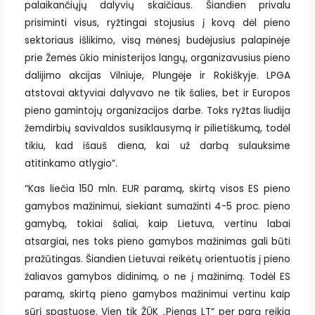
palaikančiųjų dalyvių skaičiaus. Šiandien privalu
prisiminti visus, ryžtingai stojusius į kovą dėl pieno
sektoriaus išlikimo, visą mėnesį budėjusius palapinėje
prie Žemės ūkio ministerijos langų, organizavusius pieno
dalijimo akcijas Vilniuje, Plungėje ir Rokiškyje. LPGA
atstovai aktyviai dalyvavo ne tik šalies, bet ir Europos
pieno gamintojų organizacijos darbe. Toks ryžtas liudija
žemdirbių savivaldos susiklausymą ir pilietiškumą, todėl
tikiu, kad išauš diena, kai už darbą sulauksime
atitinkamo atlygio“.
“Kas liečia 150 mln. EUR paramą, skirtą visos ES pieno
gamybos mažinimui, siekiant sumažinti 4-5 proc. pieno
gamybą, tokiai šaliai, kaip Lietuva, vertinu labai
atsargiai, nes toks pieno gamybos mažinimas gali būti
pražūtingas. Šiandien Lietuvai reikėtų orientuotis į pieno
žaliavos gamybos didinimą, o ne į mažinimą. Todėl ES
paramą, skirtą pieno gamybos mažinimui vertinu kaip
sūrį spąstuose. Vien tik ŽŪK „Pienas LT“ per parą reikia