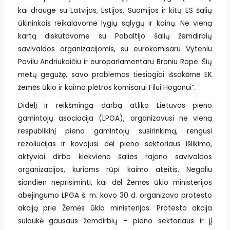
kai drauge su Latvijos, Estijos, Suomijos ir kitų ES šalių
ūkininkais reikalavome lygių sąlygų ir kainų. Ne vieną
kartą diskutavome su Pabaltijo šalių žemdirbių
savivaldos organizacijomis, su eurokomisaru Vyteniu
Povilu Andriukaičiu ir europarlamentaru Broniu Rope. Šių
metų gegužę, savo problemas tiesiogiai išsakėme EK
žemės ūkio ir kaimo plėtros komisarui Filui Hoganui“.
Didelį ir reikšmingą darbą atliko Lietuvos pieno
gamintojų asociacija (LPGA), organizavusi ne vieną
respublikinį pieno gamintojų susirinkimą, rengusi
rezoliucijas ir kovojusi dėl pieno sektoriaus išlikimo,
aktyviai dirbo kiekvieno šalies rajono savivaldos
organizacijos, kurioms rūpi kaimo ateitis. Negaliu
šiandien neprisiminti, kai dėl Žemės ūkio ministerijos
abejingumo LPGA š. m. kovo 30 d. organizavo protesto
akciją prie Žemės ūkio ministerijos. Protesto akcija
sulaukė gausaus žemdirbių – pieno sektoriaus ir jį