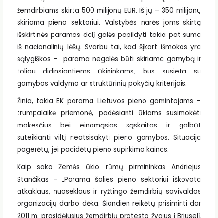
žemdirbiams skirta 500 milijonų EUR. Iš jų – 350 milijonų
skiriama pieno sektoriui. Valstybės narės joms skirtą
išskirtinės paramos dalį galės papildyti tokia pat suma
iš nacionalinių lėšų. Svarbu tai, kad šįkart išmokos yra
sąlygiškos – parama negalės būti skiriama gamybą ir
toliau didinsiantiems ūkininkams, bus susieta su
gamybos valdymo ar struktūrinių pokyčių kriterijais.
Žinia, tokia EK parama Lietuvos pieno gamintojams –
trumpalaikė priemonė, padėsianti ūkiams susimokėti
mokesčius bei einamąsias sąskaitas ir galbūt
suteikianti viltį neatsisakyti pieno gamybos. Situacija
pagerėtų, jei padidėtų pieno supirkimo kainos.
Kaip sako Žemės ūkio rūmų pirmininkas Andriejus
Stančikas – „Parama šalies pieno sektoriui iškovota
atkaklaus, nuoseklaus ir ryžtingo žemdirbių savivaldos
organizacijų darbo dėka. Šiandien reikėtų prisiminti dar
2011 m. prasidėjusius žemdirbių protesto žygius į Briuselį,