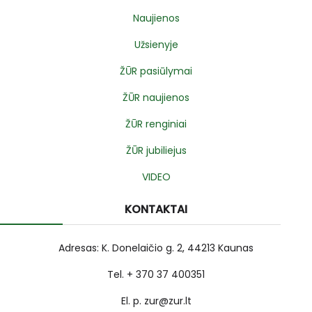
Naujienos
Užsienyje
ŽŪR pasiūlymai
ŽŪR naujienos
ŽŪR renginiai
ŽŪR jubiliejus
VIDEO
KONTAKTAI
Adresas: K. Donelaičio g. 2, 44213 Kaunas
Tel. + 370 37 400351
El. p. zur@zur.lt