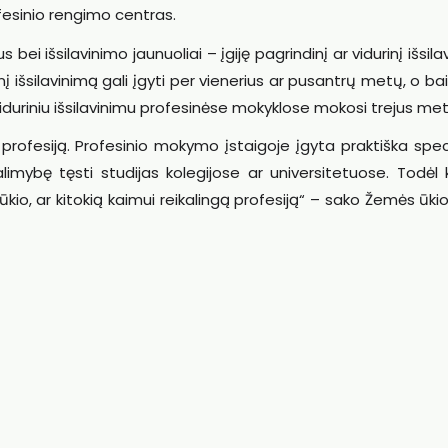
fesinio rengimo centras.
bei išsilavinimo jaunuoliai – įgiję pagrindinį ar vidurinį išsila
 išsilavinimą gali įgyti per vienerius ar pusantrų metų, o bai
su viduriniu išsilavinimu profesinėse mokyklose mokosi trejus me
i profesiją. Profesinio mokymo įstaigoje įgyta praktiška spe
galimybę tęsti studijas kolegijose ar universitetuose. Todėl 
ūkio, ar kitokią kaimui reikalingą profesiją“ – sako Žemės ūk