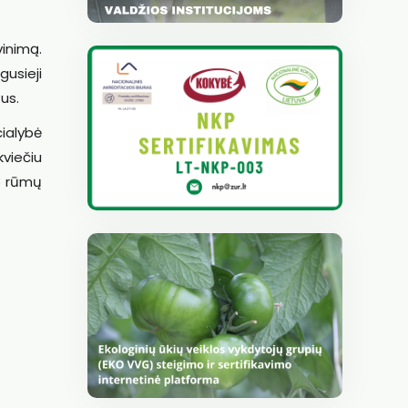
vinimą.
gusieji
tus.
cialybė
kviečiu
io rūmų