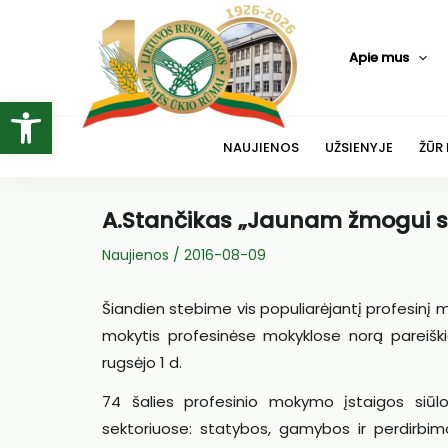
Pereiti
prie
Apie mus
turinio
Open toolbar
NAUJIENOS
UŽSIENYJE
ŽŪR
A.Stančikas „Jaunam žmogui sv
Naujienos
/
2016-08-09
Šiandien stebime vis populiarėjantį profesinį 
mokytis profesinėse mokyklose norą pareiškia
rugsėjo 1 d.
74 šalies profesinio mokymo įstaigos siūl
sektoriuose: statybos, gamybos ir perdirbimo,