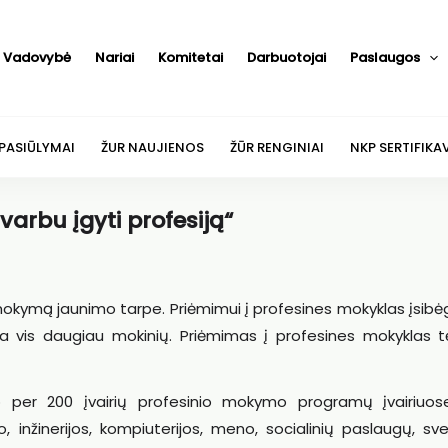
Vadovybė
Nariai
Komitetai
Darbuotojai
Paslaugos
 PASIŪLYMAI
ŽUR NAUJIENOS
ŽŪR RENGINIAI
NKP SERTIFIKA
arbu įgyti profesiją“
mokymą jaunimo tarpe. Priėmimui į profesines mokyklas įsibė
 vis daugiau mokinių. Priėmimas į profesines mokyklas tęs
o per 200 įvairių profesinio mokymo programų įvairiuos
 inžinerijos, kompiuterijos, meno, socialinių paslaugų, sv