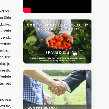
kaimui
ės ūkio
kalvio
verslo
 verslo
fesinio
ntras,
oniškio
legija,
verslų,
esinio
 žemės
uriuose
verslo,