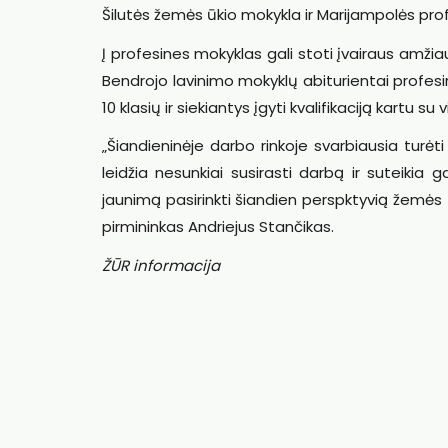
Šilutės žemės ūkio mokykla ir Marijampolės pro
Į profesines mokyklas gali stoti įvairaus amžiaus 
Bendrojo lavinimo mokyklų abiturientai profesinį
10 klasių ir siekiantys įgyti kvalifikaciją kartu 
„Šiandieninėje darbo rinkoje svarbiausia turėt
leidžia nesunkiai susirasti darbą ir suteikia 
jaunimą pasirinkti šiandien perspktyvią žemės 
pirmininkas Andriejus Stančikas.
ŽŪR informacija