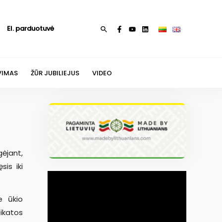
El. parduotuvė
Paieška
VIMAS
ŽŪR JUBILIEJUS
VIDEO
gėjant,
is iki
e ūkio
eikatos