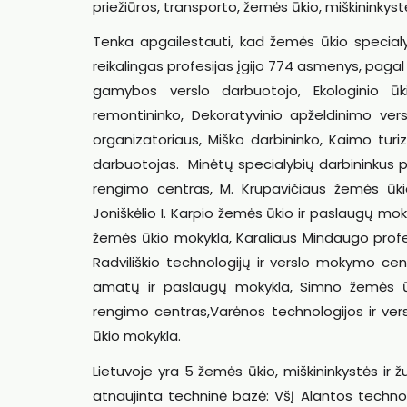
priežiūros, transporto, žemės ūkio, miškininkystė
Tenka apgailestauti, kad žemės ūkio specialy
reikalingas profesijas įgijo 774 asmenys, paga
gamybos verslo darbuotojo, Ekologinio ūki
remontininko, Dekoratyvinio apželdinimo vers
organizatoriaus, Miško darbininko, Kaimo turi
darbuotojas. Minėtų specialybių darbininkus pa
rengimo centras, M. Krupavičiaus žemės ūkio 
Joniškėlio I. Karpio žemės ūkio ir paslaugų mo
žemės ūkio mokykla, Karaliaus Mindaugo profes
Radviliškio technologijų ir verslo mokymo cen
amatų ir paslaugų mokykla, Simno žemės ūki
rengimo centras,Varėnos technologijos ir ver
ūkio mokykla.
Lietuvoje yra 5 žemės ūkio, miškininkystės ir 
atnaujinta techninė bazė: VšĮ Alantos technolo