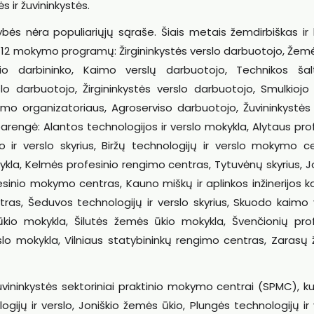
s ir žuvininkystės.
bės nėra populiariųjų sąraše. Šiais metais žemdirbiškas ir 
l 12 mokymo programų: Žirgininkystės verslo darbuotojo, Žem
o darbininko, Kaimo verslų darbuotojo, Technikos šalt
lo darbuotojo, Žirgininkystės verslo darbuotojo, Smulkiojo 
zmo organizatoriaus, Agroserviso darbuotojo, Žuvininkystės
rengė: Alantos technologijos ir verslo mokykla, Alytaus pro
ir verslo skyrius, Biržų technologijų ir verslo mokymo ce
kykla, Kelmės profesinio rengimo centras, Tytuvėnų skyrius, J
inio mokymo centras, Kauno miškų ir aplinkos inžinerijos ko
tras, Šeduvos technologijų ir verslo skyrius, Skuodo kaimo 
o mokykla, Šilutės žemės ūkio mokykla, Švenčionių prof
slo mokykla, Vilniaus statybininkų rengimo centras, Zarasų
žuvininkystės sektoriniai praktinio mokymo centrai (SPMC), k
gijų ir verslo, Joniškio žemės ūkio, Plungės technologijų ir 