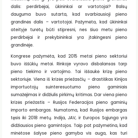
dalis: perdirbėjai, ūkininkai ar vartotojai? Balsų
dauguma buvo sutarta, kad svarbiausioji pieno
grandinės dalis – vartotojai. Pažymėta, kad ūkininkai
ateityje turėtų būti stipresni, nes šiuo metu pieno
perdirbėjai ir prekybininkai yra įtakingesni pieno
grandinėje.
Kongrese pažymėta, kad 2015 metai pieno sektoriui
buvo iššūkių metai. Rinkoje vyravo disbalansas tarp
pieno tiekimo ir vartojimo. Tai iššaukė krizę pieno
sektoriuje. Viena iš krizės priežasčių – drastiškas Kinijos
importuotojų suinteresuotumo pieno gaminiais
sumažėjimas ir didžiulis pirkimų kritimas. Dar viena pieno
krizės priežastis – Rusijos Federacijos pieno gaminių
importo embargas. Numatoma, kad Rusijos embargas
tęsis iki 2018 metų. Indija, JAV, ir Europos Sąjunga yra
didžiausios pieno gamintojos. Taip pat pažymėtina, kad
minėtose šalyse pieno gamyba vis auga, kas turi