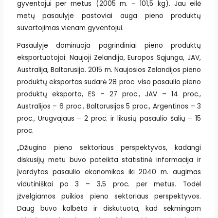
gyventojui per metus (2005 m. – 101,5 kg). Jau eilė
metų pasaulyje pastoviai auga pieno produktų
suvartojimas vienam gyventojui.
Pasaulyje dominuoja pagrindiniai pieno produktų
eksportuotojai: Naujoji Zelandija, Europos Sąjunga, JAV,
Australija, Baltarusija. 2015 m. Naujosios Zelandijos pieno
produktų eksportas sudarė 28 proc. viso pasaulio pieno
produktų eksporto, ES – 27 proc., JAV – 14 proc.,
Australijos – 6 proc., Baltarusijos 5 proc., Argentinos – 3
proc., Urugvajaus – 2 proc. ir likusių pasaulio šalių – 15
proc.
„Džiugina pieno sektoriaus perspektyvos, kadangi
diskusijų metu buvo pateikta statistinė informacija ir
įvardytas pasaulio ekonomikos iki 2040 m. augimas
vidutiniškai po 3 – 3,5 proc. per metus. Todėl
įžvelgiamos puikios pieno sektoriaus perspektyvos.
Daug buvo kalbėta ir diskutuota, kad sėkmingam