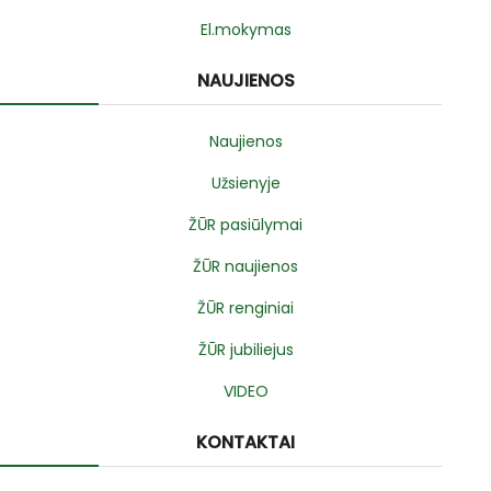
El.mokymas
NAUJIENOS
Naujienos
Užsienyje
ŽŪR pasiūlymai
ŽŪR naujienos
ŽŪR renginiai
ŽŪR jubiliejus
VIDEO
KONTAKTAI