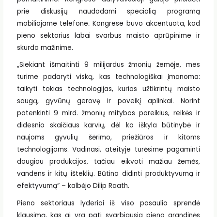
prie diskusijų naudodami specialią programą
mobiliajame telefone
.
Kongrese buvo akcentuota, kad
pieno sektorius labai svarbus maisto aprūpinime ir
skurdo mažinime.
„Siekiant išmaitinti 9 milijardus žmonių žemėje, mes
turime padaryti viską, kas technologiškai įmanoma:
taikyti tokias technologijas, kurios užtikrintų maisto
saugą, gyvūnų gerovę ir poveikį aplinkai. Norint
patenkinti 9 mlrd. žmonių mitybos poreikius, reikės ir
didesnio skaičiaus karvių, dėl ko iškyla būtinybė ir
naujoms gyvulių šėrimo, priežiūros ir kitoms
technologijoms. Vadinasi, ateityje turėsime pagaminti
daugiau produkcijos, tačiau eikvoti mažiau žemės,
vandens ir kitų išteklių. Būtina didinti produktyvumą ir
efektyvumą“ – kalbėjo Dilip Raath.
Pieno sektoriaus lyderiai iš viso pasaulio sprendė
klausimą, kas gi yra pati svarbiausia pieno grandinės