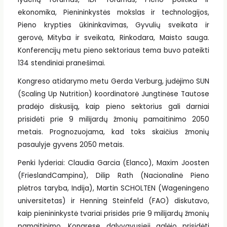
ekonomika, Pienininkystės mokslas ir technologijos,
Pieno krypties ūkininkavimas, Gyvulių sveikata ir
gerovė, Mityba ir sveikata, Rinkodara, Maisto sauga.
Konferencijų metu pieno sektoriaus tema buvo pateikti
134 stendiniai pranešimai.
Kongreso atidarymo metu Gerda Verburg, judėjimo SUN
(Scaling Up Nutrition) koordinatorė Jungtinėse Tautose
pradėjo diskusiją, kaip pieno sektorius gali darniai
prisidėti prie 9 milijardų žmonių pamaitinimo 2050
metais. Prognozuojama, kad toks skaičius žmonių
pasaulyje gyvens 2050 metais.
Penki lyderiai: Claudia Garcia (Elanco), Maxim Joosten
(FrieslandCampina), Dilip Rath (Nacionalinė Pieno
plėtros taryba, Indija), Martin SCHOLTEN (Wageningeno
universitetas) ir Henning Steinfeld (FAO) diskutavo,
kaip pienininkystė tvariai prisidės prie 9 milijardų žmonių
pamaitinimo. Kongrese dalyvavusieji galėjo prisidėti