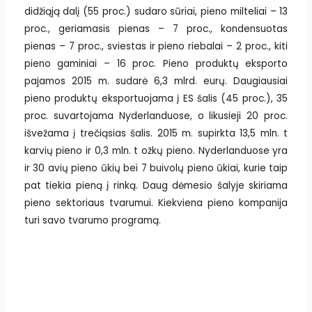
didžiąją dalį (55 proc.) sudaro sūriai, pieno milteliai – 13
proc., geriamasis pienas – 7 proc., kondensuotas
pienas – 7 proc., sviestas ir pieno riebalai – 2 proc., kiti
pieno gaminiai – 16 proc. Pieno produktų eksporto
pajamos 2015 m. sudarė 6,3 mlrd. eurų. Daugiausiai
pieno produktų eksportuojama į ES šalis (45 proc.), 35
proc. suvartojama Nyderlanduose, o likusieji 20 proc.
išvežama į trečiąsias šalis. 2015 m. supirkta 13,5 mln. t
karvių pieno ir 0,3 mln. t ožkų pieno. Nyderlanduose yra
ir 30 avių pieno ūkių bei 7 buivolų pieno ūkiai, kurie taip
pat tiekia pieną į rinką. Daug dėmesio šalyje skiriama
pieno sektoriaus tvarumui. Kiekviena pieno kompanija
turi savo tvarumo programą.