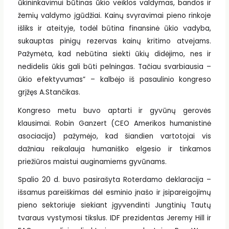
ūkininkavimui būtinas ūkio veiklos valdymas, bandos ir
žemių valdymo įgūdžiai. Kainų svyravimai pieno rinkoje
išliks ir ateityje, todėl būtina finansinė ūkio vadyba,
sukauptas pinigų rezervas kainų kritimo atvejams.
Pažymėta, kad nebūtina siekti ūkių didėjimo, nes ir
nedidelis ūkis gali būti pelningas. Tačiau svarbiausia –
ūkio efektyvumas” – kalbėjo iš pasaulinio kongreso
grįžęs A.Stančikas.
Kongreso metu buvo aptarti ir gyvūnų gerovės
klausimai. Robin Ganzert (CEO Amerikos humanistinė
asociacija) pažymėjo, kad šiandien vartotojai vis
dažniau reikalauja humaniško elgesio ir tinkamos
priežiūros maistui auginamiems gyvūnams.
Spalio 20 d. buvo pasirašyta Roterdamo deklaracija –
išsamus pareiškimas dėl esminio įnašo ir įsipareigojimų
pieno sektoriuje siekiant įgyvendinti Jungtinių Tautų
tvaraus vystymosi tikslus. IDF prezidentas Jeremy Hill ir