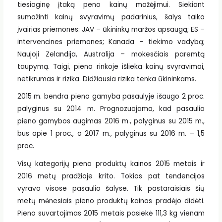
tiesioginę įtaką peno kainų mažėjimui. Siekiant
sumažinti kainų svyravimų padarinius, šalys taiko
įvairias priemones: JAV – ūkininkų maržos apsaugą; ES –
intervencines priemones; Kanada – tiekimo vadybą;
Naujoji Zelandija, Australija – mokesčiais paremtą
taupymą. Taigi, pieno rinkoje išlieka kainų svyravimai,
netikrumas ir rizika. Didžiausia rizika tenka ūkininkams.
2015 m. bendra pieno gamyba pasaulyje išaugo 2 proc.
palyginus su 2014 m. Prognozuojama, kad pasaulio
pieno gamybos augimas 2016 m., palyginus su 2015 m.,
bus apie 1 proc., o 2017 m., palyginus su 2016 m. – 1,5
proc.
Visų kategorijų pieno produktų kainos 2015 metais ir
2016 metų pradžioje krito. Tokios pat tendencijos
vyravo visose pasaulio šalyse. Tik pastaraisiais šių
metų mėnesiais pieno produktų kainos pradėjo didėti.
Pieno suvartojimas 2015 metais pasiekė 111,3 kg vienam