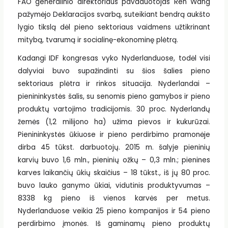
FAO generalinio direktoriaus pavaduotojas Ren Wang
pažymėjo Deklaracijos svarbą, suteikiant bendrą aukšto
lygio tikslą dėl pieno sektoriaus vaidmens užtikrinant
mitybą, tvarumą ir socialinę-ekonominę plėtrą.
Kadangi IDF kongresas vyko Nyderlanduose, todėl visi
dalyviai buvo supažindinti su šios šalies pieno
sektoriaus plėtra ir rinkos situacija. Nyderlandai –
pienininkystės šalis, su senomis pieno gamybos ir pieno
produktų vartojimo tradicijomis. 30 proc. Nyderlandų
žemės (1,2 milijono ha) užima pievos ir kukurūzai.
Pienininkystės ūkiuose ir pieno perdirbimo pramonėje
dirba 45 tūkst. darbuotojų. 2015 m. šalyje pieninių
karvių buvo 1,6 mln., pieninių ožkų – 0,3 mln.; pienines
karves laikančių ūkių skaičius – 18 tūkst., iš jų 80 proc.
buvo lauko ganymo ūkiai, vidutinis produktyvumas –
8338 kg pieno iš vienos karvės per metus.
Nyderlanduose veikia 25 pieno kompanijos ir 54 pieno
perdirbimo įmonės. Iš gaminamų pieno produktų