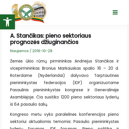
Pereiti
prie
Open toolbar
Main
turinio
Menu
A. Stančikas: pieno sektoriaus
prognozės džiuginančios
Naujienos
/
2016-10-28
Žemės ūkio rūmų pirmininkas Andriejus Stančikas ir
vicepirmininkas Bronius Markauskas spalio 16 – 20 d.
Roterdame (Nyderlandai) dalyvavo Tarptautinės
pienininkystės federacijos (IDF) organizuotame
Pasaulinis pienininkystės kongrese ir Generalinėje
Asamblėjoje. Čia susitiko 1200 pieno sektoriaus lyderių
iš 64 pasaulio šalių.
Kongreso metu vyko paralelinės konferencijos pieno
sektoriui aktualiomis temomis: Pasaulio pienininkystės
lyderių forumas, IDF forumas, Pieno politika ir