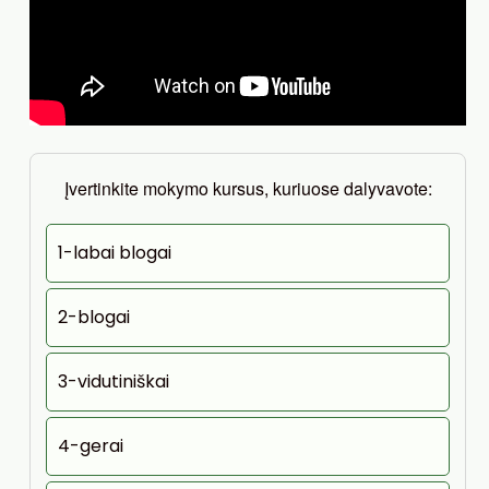
Įvertinkite mokymo kursus, kuriuose dalyvavote:
1-labai blogai
2-blogai
3-vidutiniškai
4-gerai