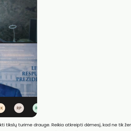
kti tikslų turime drauge. Reikia atkreipti dėmesį, kad ne tik ž