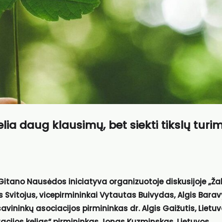
elia daug klausimų, bet siekti tikslų turi
 Gitano Nausėdos iniciatyva organizuotoje diskusijoje „Ža
 Svitojus, vicepirmininkai Vytautas Buivydas, Algis Barav
savininkų asociacijos pirmininkas dr. Algis Gaižutis, Lietu
acijos kelias“ pirmininkas Jonas Kuzminskas, Lietuvos