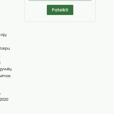
tojų
 tarpu
.
;
gyvulių
avimas
,
-2020