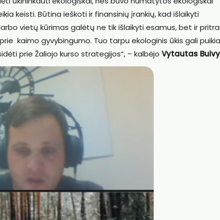
ti ūkininkauti ekologiškai, nes buvo numatytos ekologiškai
a keisti. Būtina ieškoti ir finansinių įrankių, kad išlaikyti
rbo vietų kūrimas galėtų ne tik išlaikyti esamus, bet ir pritra
 prie kaimo gyvybingumo. Tuo tarpu ekologinis ūkis gali puikia
dėti prie Žaliojo kurso strategijos“, – kalbėjo
Vytautas Buivy