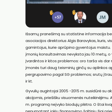
Išsamų pranešimą su statistine informacija bei 
asociacijos direktorius Algis Baravykas, kuris, vi
gamintojus, kurie aprūpina gyventojus maistu. 
įmonių konsultavimas nevyksta jau 10 metų, o
Įvardintos ir kitos problemos: oro tarša vis d
įmonės turi daug teisminių ginčų su aplinkos 
pergrupavimo pagal SG problemos; srutų įtra
ir kt.
Gyvulių augintojai 2005 -2015 m. susidūrė su ak
akcijomis, priešišku visuomenės nuteikinėjimu.
m. programą neįvyko biodujų plėtra. O štai k
nenumatant jokių finansavimo šaltinių šiai pri