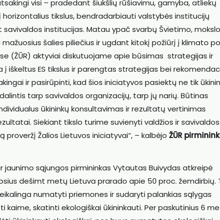
 atsakingi visi – pradedant šiukšlių rūšiavimu, gamyba, atliekų
horizontalius tikslus, bendradarbiauti valstybės institucijų
t savivaldos institucijas. Matau ypač svarbų Švietimo, mokslo 
ažuosius šalies piliečius ir ugdant kitokį požiūrį į klimato p
 (ŽŪR) aktyviai diskutuojame apie būsimas strategijas ir
 į iškeltus ES tikslus ir parengtas strategijas bei rekomendac
ingai ir pasirūpinti, kad šios iniciatyvos pasiektų ne tik ūkini
alintis tarp savivaldos organizacijų, tarp jų narių. Būtinas
 individualus ūkininkų konsultavimas ir rezultatų vertinimas
ultatai. Siekiant tikslo turime suvienyti valdžios ir savivaldos
 proveržį Žalios Lietuvos iniciatyvai“, – kalbėjo
ŽŪR pirminink
ų ir jaunimo sąjungos pirmininkas Vytautas Buivydas atkreipė
ruosius dešimt metų Lietuva prarado apie 50 proc. žemdirbių. 
Reikalinga numatyti priemones ir sudaryti palankias sąlygas
i kaime, skatinti ekologiškai ūkininkauti. Per paskutinius 6 m