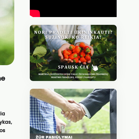
me
lia
ykas,
vos