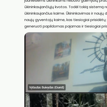
jauniesiems ūkininkams nebuvo galimybių pradė
ūkininkaujančiųjų kvotos. Todėl tokią sistemą reiki
ūkininkaujančius kaime. Ūkininkavimas ir naujų da
naujų gyventojų kaime, kas tiesiogiai prisidėtų
generuoti papildomas pajamas ir tiesiogiai prisi