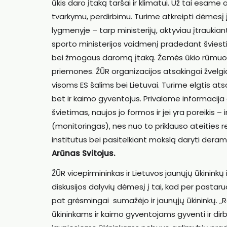
ūkis daro įtaką taršai ir klimatui. Už tai esame
tvarkymu, perdirbimu. Turime atkreipti dėmesį į 
lygmenyje – tarp ministerijų, aktyviau įtraukian
sporto ministerijos vaidmenį pradedant šviesti m
bei žmogaus daromą įtaką. Žemės ūkio rūmuose
priemones. ŽŪR organizacijos atsakingai žvelgia
visoms ES šalims bei Lietuvai. Turime elgtis atsak
bet ir kaimo gyventojus. Privalome informacija d
švietimas, naujos jo formos ir jei yra poreikis –
(monitoringas), nes nuo to priklauso ateities rez
institutus bei pasitelkiant mokslą daryti deramą
Arūnas Svitojus.
ŽŪR vicepirmininkas ir Lietuvos jaunųjų ūkinink
diskusijos dalyvių dėmesį į tai, kad per pasta
pat grėsmingai sumažėjo ir jaunųjų ūkininkų. „
ūkininkams ir kaimo gyventojams gyventi ir dirbt