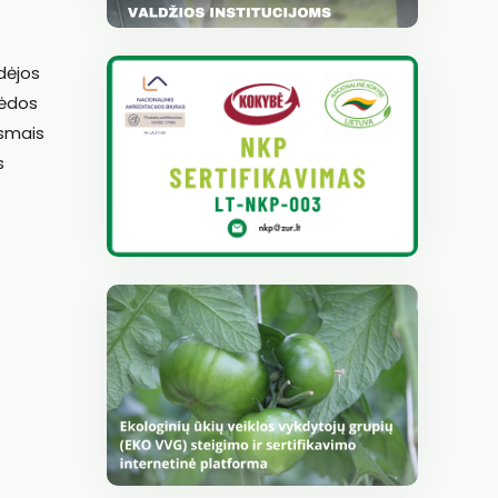
dėjos
sėdos
ksmais
s