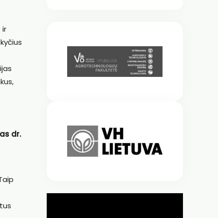
ir
okyčius
ijas
nkus,
as dr.
Taip
etus