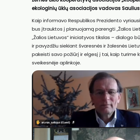
ekologinių ūkių asociacijos vadovas Saulius 
Kaip informavo Respublikos Prezidento vyriausi
bus įtrauktos į planuojamą parengti „Žalios Li
„Žalios Lietuvos“ iniciatyvos tikslas – dialogo b
ir pavyzdžiu siekiant švaresnės ir žalesnės Liet
pakeisti savo požiūrį ir elgesį į tai, kaip turime k
sveikesnėje aplinkoje.