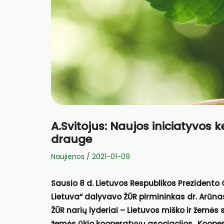
A.Svitojus: Naujos iniciatyvos k
drauge
Naujienos
/
2021-01-09
Sausio 8 d. Lietuvos Respublikos Prezidento
Lietuva“ dalyvavo ŽŪR pirmininkas dr. Arūnas
ŽŪR narių lyderiai – Lietuvos miško ir žemės 
žemės ūkio kooperatyvų asociacijos „Kooper