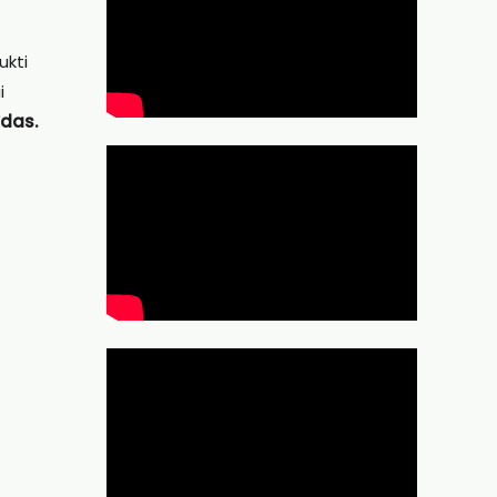
ukti
i
das.