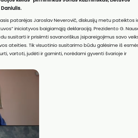
Daniulis.
asis patarėjas Jaroslav Neverovič, diskusijų metu pateiktos i
etuvos“ iniciatyvos baigiamąją deklaraciją. Prezidento G. Nau
ūdu susitarti ir prisiimti savanoriškus įsipareigojimus savo vei
uvos ateities. Tik visuotinio susitarimo būdu galėsime iš esmė
urti, vartoti, judėti ir gaminti, norėdami gyventi švarioje ir