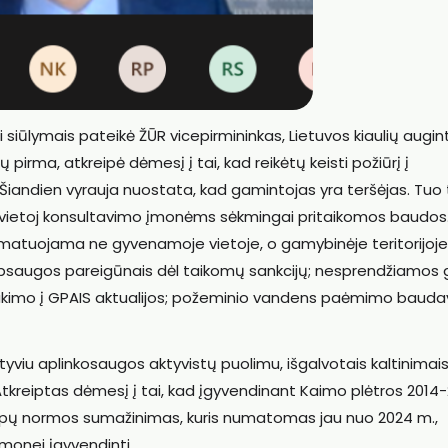
siūlymais pateikė ŽŪR vicepirmininkas, Lietuvos kiaulių augin
sų pirma, atkreipė dėmesį į tai, kad reikėtų keisti požiūrį į
Šiandien vyrauja nuostata, kad gamintojas yra teršėjas. Tuo
 vietoj konsultavimo įmonėms sėkmingai pritaikomos baudos
ar matuojama ne gyvenamoje vietoje, o gamybinėje teritorijoje
apsaugos pareigūnais dėl taikomų sankcijų; nesprendžiamos 
ukimo į GPAIS aktualijos; požeminio vandens paėmimo baud
tyviu aplinkosaugos aktyvistų puolimu, išgalvotais kaltinimais
 Atkreiptas dėmesį į tai, kad įgyvendinant Kaimo plėtros 2014
vapų normos sumažinimas, kuris numatomas jau nuo 2024 m.,
emonei įgyvendinti.