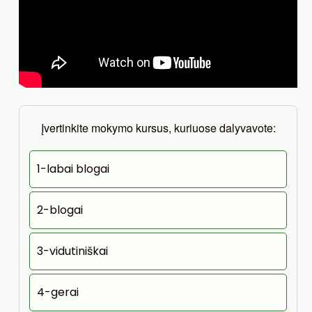
Įvertinkite mokymo kursus, kuriuose dalyvavote:
1-labai blogai
2-blogai
3-vidutiniškai
4-gerai