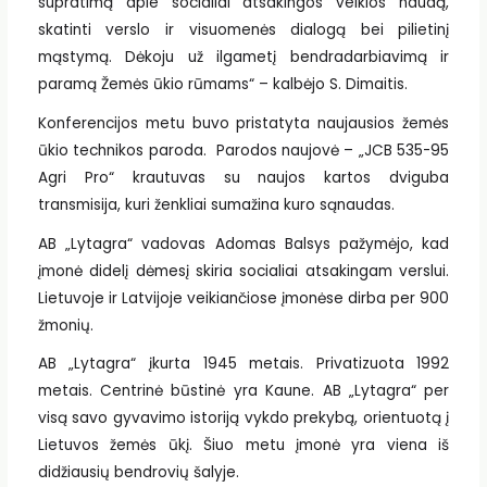
supratimą apie socialiai atsakingos veiklos naudą,
skatinti verslo ir visuomenės dialogą bei pilietinį
mąstymą. Dėkoju už ilgametį bendradarbiavimą ir
paramą Žemės ūkio rūmams“ – kalbėjo S. Dimaitis.
Konferencijos metu buvo pristatyta naujausios žemės
ūkio technikos paroda. Parodos naujovė – „JCB 535-95
Agri Pro“ krautuvas su naujos kartos dviguba
transmisija, kuri ženkliai sumažina kuro sąnaudas.
AB „Lytagra“ vadovas Adomas Balsys pažymėjo, kad
įmonė didelį dėmesį skiria socialiai atsakingam verslui.
Lietuvoje ir Latvijoje veikiančiose įmonėse dirba per 900
žmonių.
AB „Lytagra“ įkurta 1945 metais. Privatizuota 1992
metais. Centrinė būstinė yra Kaune. AB „Lytagra“ per
visą savo gyvavimo istoriją vykdo prekybą, orientuotą į
Lietuvos žemės ūkį. Šiuo metu įmonė yra viena iš
didžiausių bendrovių šalyje.