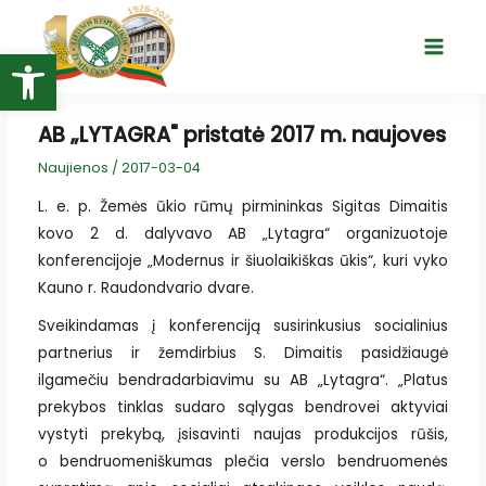
Pereiti
prie
Open toolbar
Main
turinio
Menu
AB „LYTAGRA" pristatė 2017 m. naujoves
Naujienos
/
2017-03-04
L. e. p. Žemės ūkio rūmų pirmininkas Sigitas Dimaitis
kovo 2 d. dalyvavo AB „Lytagra“ organizuotoje
konferencijoje „Modernus ir šiuolaikiškas ūkis“, kuri vyko
Kauno r. Raudondvario dvare.
Sveikindamas į konferenciją susirinkusius socialinius
partnerius ir žemdirbius S. Dimaitis pasidžiaugė
ilgamečiu bendradarbiavimu su AB „Lytagra“. „Platus
prekybos tinklas sudaro sąlygas bendrovei aktyviai
vystyti prekybą, įsisavinti naujas produkcijos rūšis,
o bendruomeniškumas plečia verslo bendruomenės