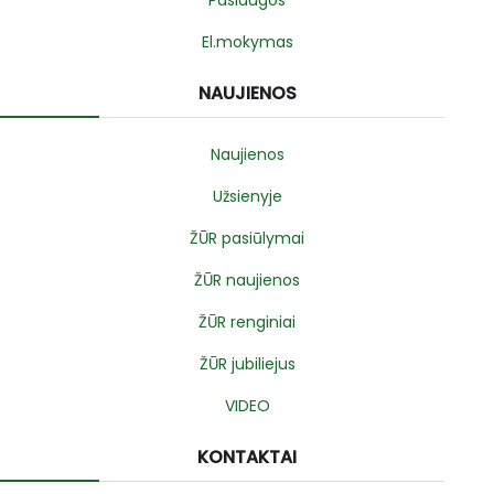
Paslaugos
El.mokymas
NAUJIENOS
Naujienos
Užsienyje
ŽŪR pasiūlymai
ŽŪR naujienos
ŽŪR renginiai
ŽŪR jubiliejus
VIDEO
KONTAKTAI