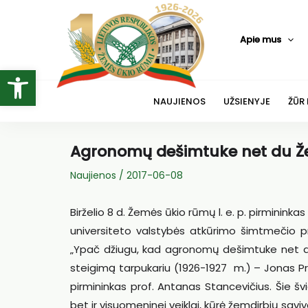
Pereiti
prie
Apie mus
turinio
Open toolbar
NAUJIENOS
UŽSIENYJE
ŽŪR
Agronomų dešimtuke net du Že
Naujienos
/
2017-06-08
Birželio 8 d. Žemės ūkio rūmų l. e. p. pirmininka
universiteto valstybės atkūrimo šimtmečio 
„Ypač džiugu, kad agronomų dešimtuke net du
steigimą tarpukariu (1926-1927 m.) – Jonas Pr
pirmininkas prof. Antanas Stancevičius. Šie š
bet ir visuomeninei veiklai, kūrė žemdirbių savi