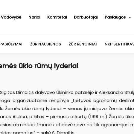
Vadovybė
Nariai
Komitetai
Darbuotojai
Paslaugos
 PASIŪLYMAI
ŽUR NAUJIENOS
ŽŪR RENGINIAI
NKP SERTIFIKA
mės ūkio rūmų lyderiai
s Sigitas Dimaitis dalyvavo Ūkininko patarėjo ir Aleksandro Stul
proga organizuotame renginyje „Lietuvos agronomų dešimt
 Žemės ūkio rūmų lyderiai – vienas jų inicijavo Žemės ūki
anas Aleksa, o kitas – pirmasis atkurtų (1991 m.) Žemės ūk
viesios atminties žmonės atidavė save ne tik agronomijos m
valdos pamatus” – sakė S. Dimaitis.