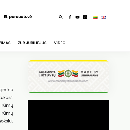
El. parduotuvė
Paieška
VIMAS
ŽŪR JUBILIEJUS
VIDEO
ginskio
ukas”.
o rūmų
io rūmų
okslui,