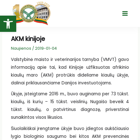
Pereiti
prie
Open toolbar
Main
turinio
Menu
AKM kinijoje
Naujienos
/
2019-01-04
Valstybinė maisto ir veterinarijos tarnyba (VMVT) gavo
informaciją apie tai, kad Kinijoje užfiksuotas afrikinio
kiaulių maro (AKM) protrūkis dideliame kiaulių ūkyje,
dalinai priklausančiame Danijos investuotojams.
Ūkyje, įsteigtame 2016 m., buvo auginama per 73 tūkst.
kiaulių, iš kurių – 15 tūkst. veislinių. Nugaišo beveik 4
tūkst. kiaulių, o patvirtinus diagnozę, priverstinai
sunaikintos visos likusios.
Šiuolaikiškai įrengtame ūkyje buvo įdiegtos aukščiausio
lygio biologinio saugumo bei kitos AKM prevencinės