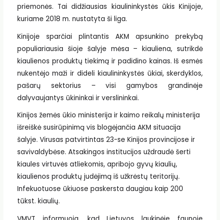
priemonės. Tai didžiausias kiaulininkystės ūkis Kinijoje,
kuriame 2018 m. nustatyta ši liga.
Kinijoje sparčiai plintantis AKM apsunkino prekybą
populiariausia šioje šalyje mėsa – kiauliena, sutrikdė
kiaulienos produktų tiekimą ir padidino kainas. Iš esmės
nukentėjo maži ir dideli kiaulininkystės ūkiai, skerdyklos,
pašarų sektorius – visi gamybos grandinėje
dalyvaujantys ūkininkai ir verslininkai.
Kinijos žemės ūkio ministerija ir kaimo reikalų ministerija
išreiškė susirūpinimą vis blogėjančia AKM situacija
šalyje. Virusas patvirtintas 23-se Kinijos provincijose ir
savivaldybėse. Atsakingos institucijos uždraudė šerti
kiaules virtuvės atliekomis, apribojo gyvų kiaulių,
kiaulienos produktų judėjimą iš užkrėstų teritorijų.
Infekuotuose ūkiuose paskersta daugiau kaip 200
tūkst. kiaulių.
VMVT informuoja, kad Lietuvos laukinėje faunoje