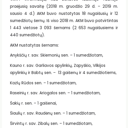
praėjusią savaitę (2018 m. gruodžio 29 d. – 2019 m.
sausio 4 d.) AKM buvo nustatytas 18 nugaišusių ir 12
sumedžiotų šernų. Iš viso 2018 m. AKM buvo patvirtintas
1 443 vietose 3 093 šernams (2 653 nugaišusiems ir
440 sumedžiotų).
AKM nustatytas šernams:
Anykščių r. sav. Skiemonių sen. – 1 sumedžiotam,
Kauno r. sav. Garliavos apylinkių, Zapyškio, Vilkijos
apylinkių ir Babtų sen. – 13 gaišenų ir 4 sumedžiotiems,
Kazlų Rūdos sen. – 1 sumedžiotam,
Raseinių r. sav. Ariogalos sen. – 1 sumedžiotam,
Šakių r. sen. – 1 gaišenai,
Šiaulių r. sav. Raudėnų sen. – 1 sumedžiotam,
Širvintų r. sav. Zibalų sen. – 1 sumedžiotam,