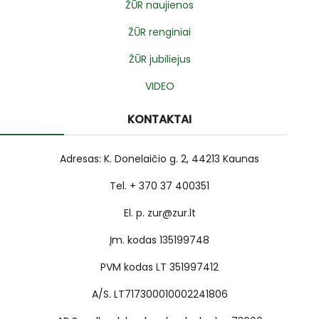
ŽŪR naujienos
ŽŪR renginiai
ŽŪR jubiliejus
VIDEO
KONTAKTAI
Adresas: K. Donelaičio g. 2, 44213 Kaunas
Tel. + 370 37 400351
El. p. zur@zur.lt
Įm. kodas 135199748
PVM kodas LT 351997412
A/S. LT717300010002241806