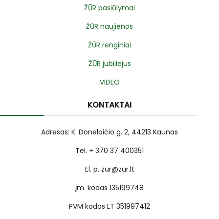
ŽŪR pasiūlymai
ŽŪR naujienos
ŽŪR renginiai
ŽŪR jubiliejus
VIDEO
KONTAKTAI
Adresas: K. Donelaičio g. 2, 44213 Kaunas
Tel. + 370 37 400351
El. p. zur@zur.lt
Įm. kodas 135199748
PVM kodas LT 351997412