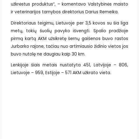
užkrėstus produktus“, – komentavo Valstybinės maisto
ir veterinarijos tarnybos direktorius Darius Remeika.
Direktoriaus teigimu, Lietuvoje per 3,5 kovos su šia liga
metų, tokių šuolių pavyko išvengti. Spalio pradžioje
pirmą kartą AKM užsikrėtę šernų gaišenos buvo rastos
Jurbarko rajone, tačiau nuo artimiausio židinio vietos jos
buvo nutolę ne daugiau kaip 30 km.
Lenkijoje šiais metais nustatyta 451, Latvijoje – 806,
Lietuvoje – 959, Estijoje – 571 AKM užkrato vieta.