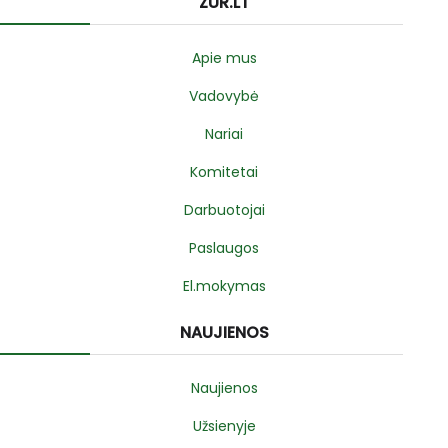
ZUR.LT
Apie mus
Vadovybė
Nariai
Komitetai
Darbuotojai
Paslaugos
El.mokymas
NAUJIENOS
Naujienos
Užsienyje