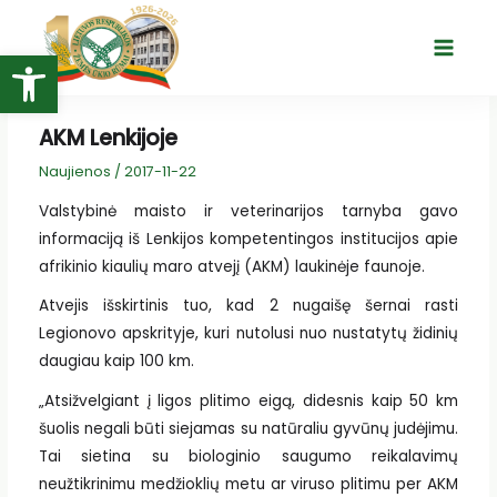
Pereiti
prie
Open toolbar
Main
turinio
Menu
AKM Lenkijoje
Naujienos
/
2017-11-22
Valstybinė maisto ir veterinarijos tarnyba gavo
informaciją iš Lenkijos kompetentingos institucijos apie
afrikinio kiaulių maro atvejį (AKM) laukinėje faunoje.
Atvejis išskirtinis tuo, kad 2 nugaišę šernai rasti
Legionovo apskrityje, kuri nutolusi nuo nustatytų židinių
daugiau kaip 100 km.
„Atsižvelgiant į ligos plitimo eigą, didesnis kaip 50 km
šuolis negali būti siejamas su natūraliu gyvūnų judėjimu.
Tai sietina su biologinio saugumo reikalavimų
neužtikrinimu medžioklių metu ar viruso plitimu per AKM