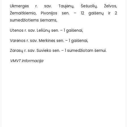
Ukmergės r. sav. Taujėnų, Šešuolių, Želvos,
Žemaitkiemio, Pivonijos sen. – 12 gaišenų ir 2
sumedžiotiems šernams,
Utenos r. sav. Leliūnų sen. – 1 gaišenai,
Varėnos r. sav. Merkinės sen. – 1 gaišenai,
Zarasų r. sav. Suvieko sen. – 1 sumedžiotam šernui.
VMVT informacija