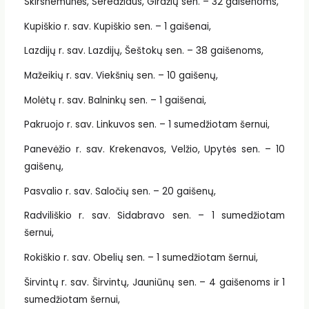
Skirsnemunės, Seredžiaus, Girdžių sen. – 32 gaišenoms,
Kupiškio r. sav. Kupiškio sen. – 1 gaišenai,
Lazdijų r. sav. Lazdijų, Šeštokų sen. – 38 gaišenoms,
Mažeikių r. sav. Viekšnių sen. – 10 gaišenų,
Molėtų r. sav. Balninkų sen. – 1 gaišenai,
Pakruojo r. sav. Linkuvos sen. – 1 sumedžiotam šernui,
Panevėžio r. sav. Krekenavos, Velžio, Upytės sen. – 10
gaišenų,
Pasvalio r. sav. Saločių sen. – 20 gaišenų,
Radviliškio r. sav. Sidabravo sen. – 1 sumedžiotam
šernui,
Rokiškio r. sav. Obelių sen. – 1 sumedžiotam šernui,
Širvintų r. sav. Širvintų, Jauniūnų sen. – 4 gaišenoms ir 1
sumedžiotam šernui,