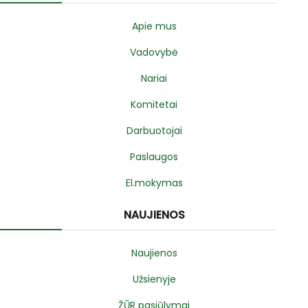
Apie mus
Vadovybė
Nariai
Komitetai
Darbuotojai
Paslaugos
El.mokymas
NAUJIENOS
Naujienos
Užsienyje
ŽŪR pasiūlymai