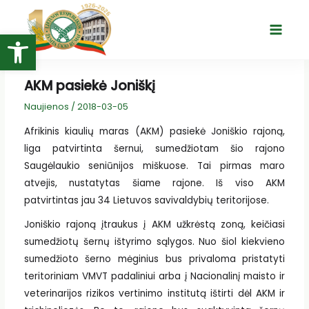
Pereiti
prie
Open toolbar
Main
turinio
Menu
AKM pasiekė Joniškį
Naujienos
/
2018-03-05
Afrikinis kiaulių maras (AKM) pasiekė Joniškio rajoną,
liga patvirtinta šernui, sumedžiotam šio rajono
Saugėlaukio seniūnijos miškuose. Tai pirmas maro
atvejis, nustatytas šiame rajone. Iš viso AKM
patvirtintas jau 34 Lietuvos savivaldybių teritorijose.
Joniškio rajoną įtraukus į AKM užkrėstą zoną, keičiasi
sumedžiotų šernų ištyrimo sąlygos. Nuo šiol kiekvieno
sumedžioto šerno mėginius bus privaloma pristatyti
teritoriniam VMVT padaliniui arba į Nacionalinį maisto ir
veterinarijos rizikos vertinimo institutą ištirti dėl AKM ir