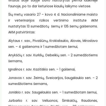
virusas šioje šalyje buvo nustatytas pernai laukinėje
faunoje, po to dar keturiose kiaulių laikymo vietose.
Šių metų vasario 27 – kovo 4 d. Nacionaliniame maisto
ir veterinarijos rizikos vertinimo institute AKM
nustatytas 13 sumedžiotų šernų ir 135 šernų gaišenoms.
AKM patvirtintas:
Alytaus r. sav., Pivašiūnų, Krokialaukio, Alovės, Miroslavo
sen. – 4 gaišenoms ir 1 sumedžiotam šernui,
Anykščių r. sav. Kurklių, Debeikių sen. – 2 sumedžiotiems
šernams,
Ignalinos r. sav. Kazitiškio sen. – 1 gaišenai,
Jonavos r. sav. Žeimių, Šveicarijos, Saugėlaukio sen. – 2
sumedžiotiems šernams,
Joniškio r. sav. Saugėlaukio sen. – 1 sumedžiotam šernui,
Jurbarko r. sav. Veliuonos, Šimkaičių, Raudonės,