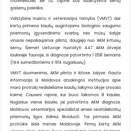
trichineliozės. Be to, rajone bus suaktyvinta šernų
gaišenų paieška.
Valstybinė maisto ir veterinarijos tarnyba (VMVT) dar
kartą primena kiaulių augintojams biologinio saugumo
priemonių įgyvendinimo svarbą, nes mūsų šalyje
virusas nepaliaujamai plinta, daugėja nuo AKM kritusių
šernų. Šiemet Lietuvoje nustatyti 447 AKM atvejai
laukinėje faunoje, ši diagnozė patvirtinta 1 058 šernams
(144 sumedžiotiems ir 914 nugaišusių).
VMVT duomenimis, AKM plinta ir kitose šalyse. Gauta
informacija iš Moldovos atsakingos institucijos apie
maro protrūkį nedideliame kiaulių laikymo ūkyje Ursoaia
kaime, Causeni rajone, kur buvo laikomos 8 kiaulės.
Nugaišus vienai kiaulei, jai patvirtinta AKM diagnozė.
Moldovos veterinarijos specialistai ėmėsi neatidėliotinų
priemonių ligos židiniui likviduoti. Tai pirmasis AKM
protrūkis šiais metais Moldovoje. Pirmą kartą AKM