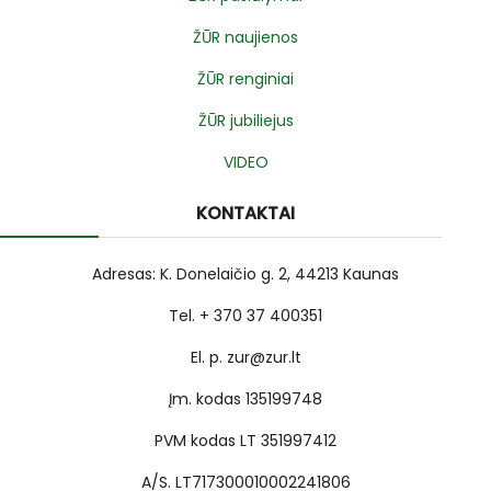
ŽŪR naujienos
ŽŪR renginiai
ŽŪR jubiliejus
VIDEO
KONTAKTAI
Adresas: K. Donelaičio g. 2, 44213 Kaunas
Tel. + 370 37 400351
El. p. zur@zur.lt
Įm. kodas 135199748
PVM kodas LT 351997412
A/S. LT717300010002241806