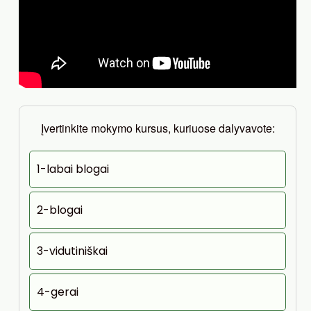
Įvertinkite mokymo kursus, kuriuose dalyvavote:
1-labai blogai
2-blogai
3-vidutiniškai
4-gerai