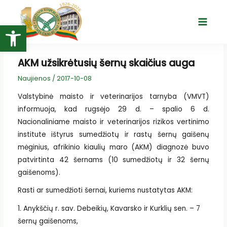
Pereiti
prie
Open toolbar
Main
turinio
Menu
AKM užsikrėtusių šernų skaičius auga
Naujienos
/
2017-10-08
Valstybinė maisto ir veterinarijos tarnyba (VMVT)
informuoja, kad rugsėjo 29 d. – spalio 6 d.
Nacionaliniame maisto ir veterinarijos rizikos vertinimo
institute ištyrus sumedžiotų ir rastų šernų gaišenų
mėginius, afrikinio kiaulių maro (AKM) diagnozė buvo
patvirtinta 42 šernams (10 sumedžiotų ir 32 šernų
gaišenoms).
Rasti ar sumedžioti šernai, kuriems nustatytas AKM:
1. Anykščių r. sav. Debeikių, Kavarsko ir Kurklių sen. – 7
šernų gaišenoms,