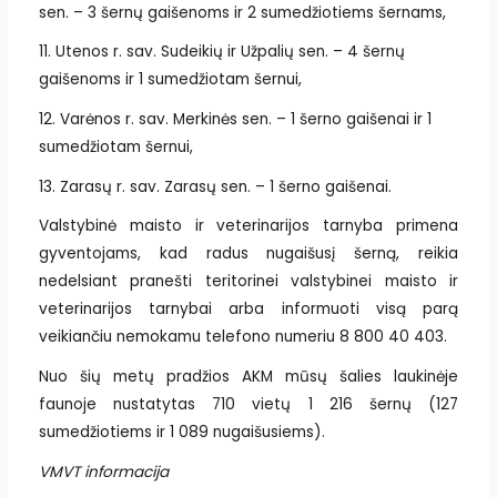
sen. – 3 šernų gaišenoms ir 2 sumedžiotiems šernams,
11. Utenos r. sav. Sudeikių ir Užpalių sen. – 4 šernų
gaišenoms ir 1 sumedžiotam šernui,
12. Varėnos r. sav. Merkinės sen. – 1 šerno gaišenai ir 1
sumedžiotam šernui,
13. Zarasų r. sav. Zarasų sen. – 1 šerno gaišenai.
Valstybinė maisto ir veterinarijos tarnyba primena
gyventojams, kad radus nugaišusį šerną, reikia
nedelsiant pranešti teritorinei valstybinei maisto ir
veterinarijos tarnybai arba informuoti visą parą
veikiančiu nemokamu telefono numeriu 8 800 40 403.
Nuo šių metų pradžios AKM mūsų šalies laukinėje
faunoje nustatytas 710 vietų 1 216 šernų (127
sumedžiotiems ir 1 089 nugaišusiems).
VMVT informacija