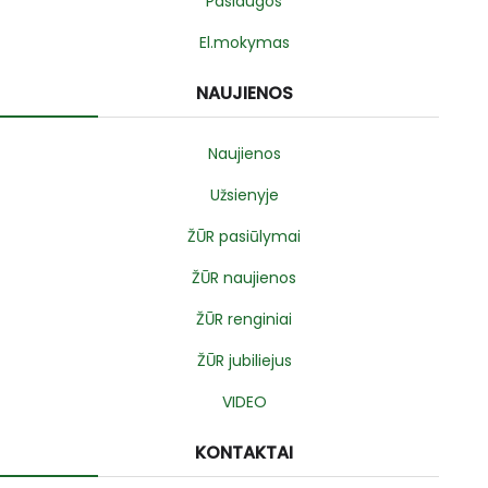
Paslaugos
El.mokymas
NAUJIENOS
Naujienos
Užsienyje
ŽŪR pasiūlymai
ŽŪR naujienos
ŽŪR renginiai
ŽŪR jubiliejus
VIDEO
KONTAKTAI