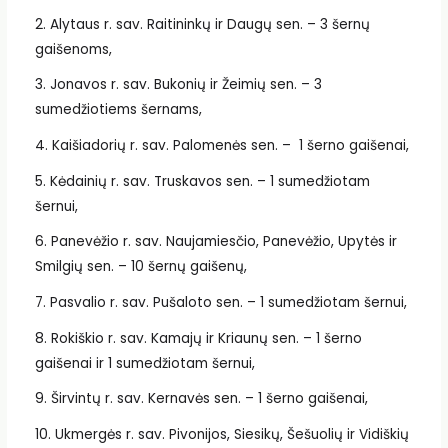
2. Alytaus r. sav. Raitininkų ir Daugų sen. – 3 šernų
gaišenoms,
3. Jonavos r. sav. Bukonių ir Žeimių sen. – 3
sumedžiotiems šernams,
4. Kaišiadorių r. sav. Palomenės sen. – 1 šerno gaišenai,
5. Kėdainių r. sav. Truskavos sen. – 1 sumedžiotam
šernui,
6. Panevėžio r. sav. Naujamiesčio, Panevėžio, Upytės ir
Smilgių sen. – 10 šernų gaišenų,
7. Pasvalio r. sav. Pušaloto sen. – 1 sumedžiotam šernui,
8. Rokiškio r. sav. Kamajų ir Kriaunų sen. – 1 šerno
gaišenai ir 1 sumedžiotam šernui,
9. Širvintų r. sav. Kernavės sen. – 1 šerno gaišenai,
10. Ukmergės r. sav. Pivonijos, Siesikų, Šešuolių ir Vidiškių