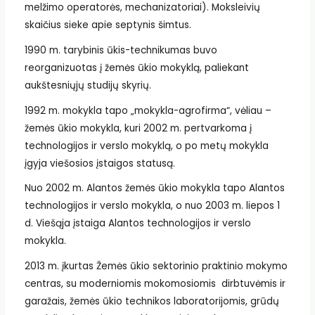
melžimo operatorės, mechanizatoriai). Moksleivių
skaičius sieke apie septynis šimtus.
1990 m. tarybinis ūkis-technikumas buvo
reorganizuotas į žemės ūkio mokyklą, paliekant
aukštesniųjų studijų skyrių.
1992 m. mokykla tapo „mokykla-agrofirma“, vėliau –
žemės ūkio mokykla, kuri 2002 m. pertvarkoma į
technologijos ir verslo mokyklą, o po metų mokykla
įgyja viešosios įstaigos statusą.
Nuo 2002 m. Alantos žemės ūkio mokykla tapo Alantos
technologijos ir verslo mokykla, o nuo 2003 m. liepos 1
d. Viešąja įstaiga Alantos technologijos ir verslo
mokykla.
2013 m. įkurtas Žemės ūkio sektorinio praktinio mokymo
centras, su moderniomis mokomosiomis dirbtuvėmis ir
garažais, žemės ūkio technikos laboratorijomis, grūdų