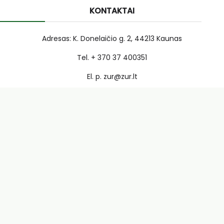
KONTAKTAI
Adresas: K. Donelaičio g. 2, 44213 Kaunas
Tel. + 370 37 400351
El. p. zur@zur.lt
Įm. kodas 135199748
PVM kodas LT 351997412
A/S. LT717300010002241806
AB Swedbank bankas, banko kodas 73000
Visos teisės saugomos © 2026 Žemės ūkio rūmai |
Privatumo
politika