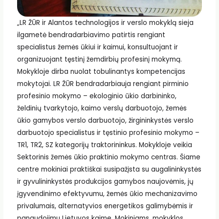
„LR ŽŪR ir Alantos technologijos ir verslo mokyklą sieja
ilgametė bendradarbiavimo patirtis rengiant
specialistus žemės ūkiui ir kaimui, konsultuojant ir
organizuojant tęstinį žemdirbių profesinį mokymą.
Mokykloje dirba nuolat tobulinantys kompetencijas
mokytojai. LR ŽŪR bendradarbiauja rengiant pirminio
profesinio mokymo – ekologinio ūkio darbininko,
želdinių tvarkytojo, kaimo verslų darbuotojo, žemės
ūkio gamybos verslo darbuotojo, žirgininkystės verslo
darbuotojo specialistus ir tęstinio profesinio mokymo –
TR1, TR2, SZ kategorijų traktorininkus. Mokykloje veikia
Sektorinis žemės ūkio praktinio mokymo centras. Šiame
centre mokiniai praktiškai susipažįsta su augalininkystės
ir gyvulininkystės produkcijos gamybos naujovėmis, jų
įgyvendinimo efektyvumu, žemės ūkio mechanizavimo
privalumais, alternatyvios energetikos galimybėmis ir
panaudojimu Lietuvos kaime. Mokiniams, mokyklos