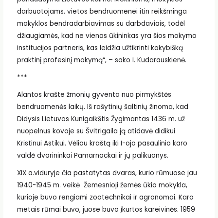
darbuotojams, vietos bendruomenei itin reikšminga
mokyklos bendradarbiavimas su darbdaviais, todėl
džiaugiamės, kad ne vienas ūkininkas yra šios mokymo
institucijos partneris, kas leidžia užtikrinti kokybišką
praktinį profesinį mokymą“, – sako I. Kudarauskienė.
***
Alantos krašte žmonių gyventa nuo pirmykštės
bendruomenės laikų. Iš rašytinių šaltinių žinoma, kad
Didysis Lietuvos Kunigaikštis Žygimantas 1436 m. už
nuopelnus kovoje su Švitrigaila ją atidavė didikui
Kristinui Astikui. Vėliau kraštą iki I-ojo pasaulinio karo
valdė dvarininkai Pamarnackai ir jų palikuonys.
XIX a.viduryje čia pastatytas dvaras, kurio rūmuose jau
1940-1945 m. veikė Žemesnioji žemės ūkio mokykla,
kurioje buvo rengiami zootechnikai ir agronomai. Karo
metais rūmai buvo, juose buvo įkurtos kareivinės. 1959