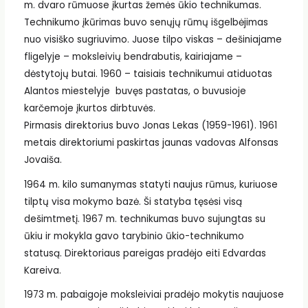
m. dvaro rūmuose įkurtas žemės ūkio technikumas.
Technikumo įkūrimas buvo senųjų rūmų išgelbėjimas
nuo visiško sugriuvimo. Juose tilpo viskas – dešiniajame
fligelyje – moksleivių bendrabutis, kairiajame –
dėstytojų butai. 1960 – taisiais technikumui atiduotas
Alantos miestelyje buvęs pastatas, o buvusioje
karčemoje įkurtos dirbtuvės.
Pirmasis direktorius buvo Jonas Lekas (1959-1961). 1961
metais direktoriumi paskirtas jaunas vadovas Alfonsas
Jovaiša.
1964 m. kilo sumanymas statyti naujus rūmus, kuriuose
tilptų visa mokymo bazė. Ši statyba tęsėsi visą
dešimtmetį. 1967 m. technikumas buvo sujungtas su
ūkiu ir mokykla gavo tarybinio ūkio-technikumo
statusą. Direktoriaus pareigas pradėjo eiti Edvardas
Kareiva.
1973 m. pabaigoje moksleiviai pradėjo mokytis naujuose