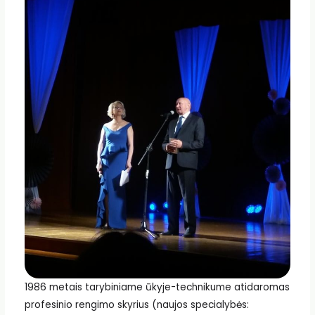
1986 metais tarybiniame ūkyje-technikume atidaromas
profesinio rengimo skyrius (naujos specialybės: