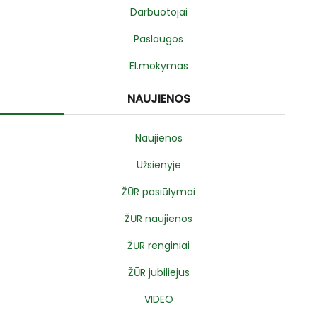
Darbuotojai
Paslaugos
El.mokymas
NAUJIENOS
Naujienos
Užsienyje
ŽŪR pasiūlymai
ŽŪR naujienos
ŽŪR renginiai
ŽŪR jubiliejus
VIDEO