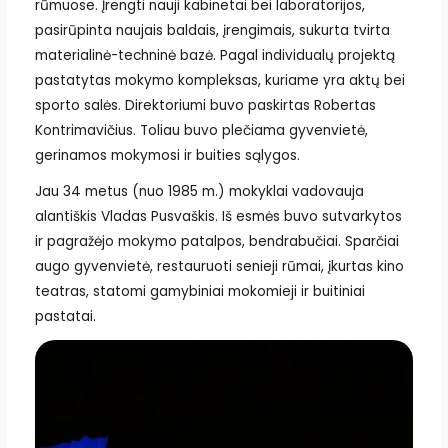
rūmuose. Įrengti nauji kabinetai bei laboratorijos,
pasirūpinta naujais baldais, įrengimais, sukurta tvirta
materialinė-techninė bazė. Pagal individualų projektą
pastatytas mokymo kompleksas, kuriame yra aktų bei
sporto salės. Direktoriumi buvo paskirtas Robertas
Kontrimavičius. Toliau buvo plečiama gyvenvietė,
gerinamos mokymosi ir buities sąlygos.
Jau 34 metus (nuo 1985 m.) mokyklai vadovauja
alantiškis Vladas Pusvaškis. Iš esmės buvo sutvarkytos
ir pagražėjo mokymo patalpos, bendrabučiai. Sparčiai
augo gyvenvietė, restauruoti senieji rūmai, įkurtas kino
teatras, statomi gamybiniai mokomieji ir buitiniai
pastatai.