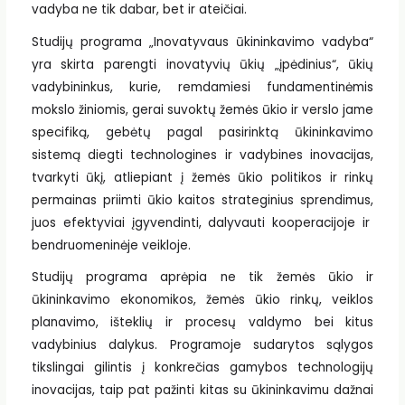
vadyba ne tik dabar, bet ir ateičiai.
Studijų programa „Inovatyvaus ūkininkavimo vadyba“
yra skirta parengti inovatyvių ūkių „įpėdinius“, ūkių
vadybininkus, kurie, remdamiesi fundamentinėmis
mokslo žiniomis, gerai suvoktų žemės ūkio ir verslo jame
specifiką, gebėtų pagal pasirinktą ūkininkavimo
sistemą diegti technologines ir vadybines inovacijas,
tvarkyti ūkį, atliepiant į žemės ūkio politikos ir rinkų
permainas priimti ūkio kaitos strateginius sprendimus,
juos efektyviai įgyvendinti, dalyvauti kooperacijoje ir
bendruomeninėje veikloje.
Studijų programa aprėpia ne tik žemės ūkio ir
ūkininkavimo ekonomikos, žemės ūkio rinkų, veiklos
planavimo, išteklių ir procesų valdymo bei kitus
vadybinius dalykus. Programoje sudarytos sąlygos
tikslingai gilintis į konkrečias gamybos technologijų
inovacijas, taip pat pažinti kitas su ūkininkavimu dažnai