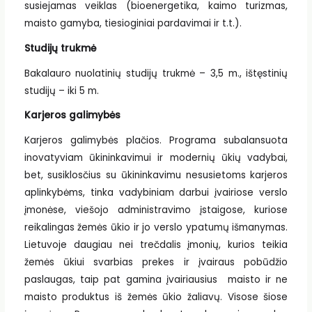
susiejamas veiklas (bioenergetika, kaimo turizmas,
maisto gamyba, tiesioginiai pardavimai ir t.t.).
Studijų trukmė
Bakalauro nuolatinių studijų trukmė – 3,5 m., ištęstinių
studijų – iki 5 m.
Karjeros galimybės
Karjeros galimybės plačios. Programa subalansuota
inovatyviam ūkininkavimui ir modernių ūkių vadybai,
bet, susiklosčius su ūkininkavimu nesusietoms karjeros
aplinkybėms, tinka vadybiniam darbui įvairiose verslo
įmonėse, viešojo administravimo įstaigose, kuriose
reikalingas žemės ūkio ir jo verslo ypatumų išmanymas.
Lietuvoje daugiau nei trečdalis įmonių, kurios teikia
žemės ūkiui svarbias prekes ir įvairaus pobūdžio
paslaugas, taip pat gamina įvairiausius maisto ir ne
maisto produktus iš žemės ūkio žaliavų. Visose šiose