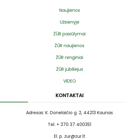
Naujienos
Užsienyje
ŽŪR pasiūlymai
ŽŪR naujienos
ŽŪR renginiai
ŽŪR jubiliejus
VIDEO
KONTAKTAI
Adresas: K. Donelaičio g. 2, 44213 Kaunas
Tel. + 370 37 400351
El. p. zur@zur.lt