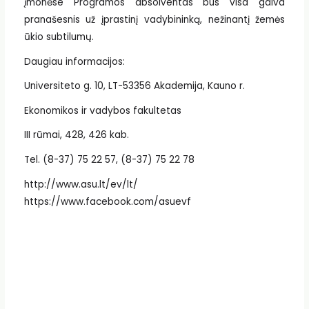
įmonėse Programos absolventas bus visa galva
pranašesnis už įprastinį vadybininką, nežinantį žemės
ūkio subtilumų.
Daugiau informacijos:
Universiteto g. 10, LT-53356 Akademija, Kauno r.
Ekonomikos ir vadybos fakultetas
III rūmai, 428, 426 kab.
Tel. (8-37) 75 22 57, (8-37) 75 22 78
http://www.asu.lt/ev/lt/
https://www.facebook.com/asuevf