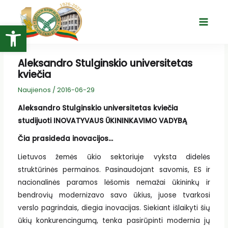
Pereiti
prie
Open toolbar
Main
turinio
Menu
Aleksandro Stulginskio universitetas
kviečia
Naujienos
/
2016-06-29
Aleksandro Stulginskio universitetas kviečia
studijuoti INOVATYVAUS ŪKININKAVIMO VADYBĄ
Čia prasideda inovacijos…
Lietuvos žemės ūkio sektoriuje vyksta didelės
struktūrinės permainos. Pasinaudojant savomis, ES ir
nacionalinės paramos lėšomis nemažai ūkininkų ir
bendrovių modernizavo savo ūkius, juose tvarkosi
verslo pagrindais, diegia inovacijas. Siekiant išlaikyti šių
ūkių konkurencingumą, tenka pasirūpinti modernia jų